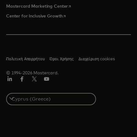
opens in a new tab
Mastercard Marketing Center
opens in a new tab
Center for Inclusive Growth
Πολιτική Απορρήτου
Όροι Χρήσης
Διαχείριση cookies
© 1994-2026 Mastercard.
Linkedin
Facebook
Twitter/X
Youtube
Select
a
country