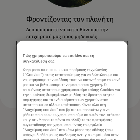
Φροντίζοντας τον πλανήτη
Δεσμευόμαστε να κατευθύνουμε την
επιχείρησή μας προς μηδενικές
εκπομπές και να δημιουργούμε
μακροχρόνια αξία για επιχειρήσεις,
Πώς χρησιμοποιούμε τα cookies και τη
ανθρώπους και τον πλανήτη.
συγκατάθεσή σας
Χρησιμοποιούμε cookies και παρόμοιες τεχνολογίες
Μάθετε περισσότερα
("Cookies") στους ιστότοπούς μας για να βελτιώσουμε και
να μετρήσουμε την απόδοσή τους, να κατανοήσουμε το κοινό
μας και να βελτιώσουμε την εμπειρία του χρήστη. Σε
ορισμένους ιστότοπους χρησιμοποιούμε επίσης Cookies για
την εμφάνιση διαφημίσεων με βάση τις δραστηριότητες
περιήγησης και τα ενδιαφέροντα των χρηστών στον
ιστότοπο και σε άλλους ιστότοπους. Κάντε κλικ στη
"Διαχείριση cookies" που βρίσκεται παρακάτω για να
μάθετε ποια cookies χρησιμοποιούμε σε αυτόν τον ιστότοπο
και γιατί. Μπορείτε πάντα να αλλάξετε τις προτιμήσεις
συγκατάθεσής σας χρησιμοποιώντας το εργαλείο
"Διαχείριση cookies" στο κάτω μέρος της οθόνης (που
υπάρχει διαθέσιμο ως σύνδεσμος αντί για κουμπί μέσα στον