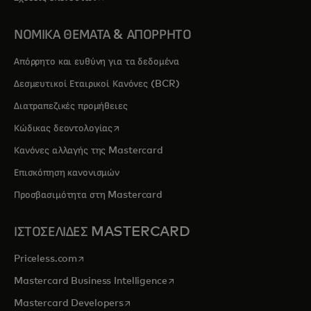
ΝΟΜΙΚΑ ΘΕΜΑΤΑ & ΑΠΟΡΡΗΤΟ
Απόρρητο και ευθύνη για τα δεδομένα
Δεσμευτικοί Εταιρικοί Κανόνες (BCR)
Διατραπεζικές προμήθειες
opens in a new tab
Κώδικας δεοντολογίας
Κανόνες αλλαγής της Mastercard
Επισκόπηση κανονισμών
Προσβασιμότητα στη Mastercard
ΙΣΤΟΣΕΛΙΔΕΣ MASTERCARD
opens in a new tab
Priceless.com
opens in a new tab
Mastercard Business Intelligence
opens in a new tab
Mastercard Developers