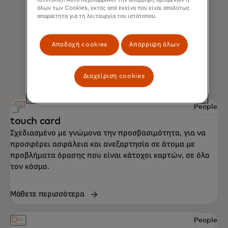
ιστότοπο). Αυτό περιλαμβάνει την απόρριψη ορισμένων ή
όλων των Cookies, εκτός από εκείνα που είναι απολύτως
απαραίτητα για τη λειτουργία του ιστότοπου.
Αποδοχή cookies
Απόρριψη όλων
Διαχείριση cookies
People
touch card
Σχεδιασμένο με γνώμονα την προσβασιμότητα, για να
προσφέρει ασφάλεια και ανεξαρτησία σε άτομα με
προβλήματα όρασης που είναι κάτοχοι καρτών, σε όλο
τον κόσμο.
Μάθετε περισσότερα
People