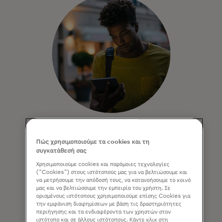
Click to Pay
Πώς χρησιμοποιούμε τα cookies και τη
Απολαύστε έναν ταχύτερο και
συγκατάθεσή σας
ασφαλέστερο τρόπο πληρωμών online,
Χρησιμοποιούμε cookies και παρόμοιες τεχνολογίες
χωρίς να χρειάζεται ποτέ να θυμάστε
("Cookies") στους ιστότοπούς μας για να βελτιώσουμε και
κωδικούς πρόσβασης.
να μετρήσουμε την απόδοσή τους, να κατανοήσουμε το κοινό
μας και να βελτιώσουμε την εμπειρία του χρήστη. Σε
ορισμένους ιστότοπους χρησιμοποιούμε επίσης Cookies για
την εμφάνιση διαφημίσεων με βάση τις δραστηριότητες
Μάθετε περισσότερα
περιήγησης και τα ενδιαφέροντα των χρηστών στον
ιστότοπο και σε άλλους ιστότοπους. Κάντε κλικ στη