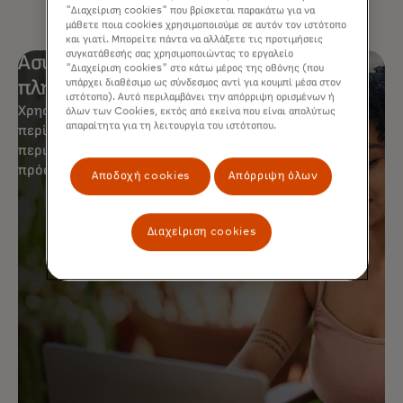
"Διαχείριση cookies" που βρίσκεται παρακάτω για να
μάθετε ποια cookies χρησιμοποιούμε σε αυτόν τον ιστότοπο
και γιατί. Μπορείτε πάντα να αλλάξετε τις προτιμήσεις
συγκατάθεσής σας χρησιμοποιώντας το εργαλείο
Ασφάλεια με παγκόσμια αποδοχή
"Διαχείριση cookies" στο κάτω μέρος της οθόνης (που
υπάρχει διαθέσιμο ως σύνδεσμος αντί για κουμπί μέσα στον
πληρωμών.
ιστότοπο). Αυτό περιλαμβάνει την απόρριψη ορισμένων ή
Χρησιμοποιήστε τη Mastercard σας με ασφάλεια σε
όλων των Cookies, εκτός από εκείνα που είναι απολύτως
απαραίτητα για τη λειτουργία του ιστότοπου.
περίπου 150 εκατομμύρια τοποθεσίες και σε
περισσότερα από 250 εκατομμύρια ψηφιακά σημεία
πρόσβασης.
Αποδοχή cookies
Απόρριψη όλων
Διαχείριση cookies