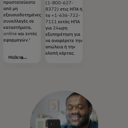
προστατεύεστε
(1-800-627-
από μη
8372) στις ΗΠΑ ή
εξουσιοδοτημένες
το +1-636-722-
συναλλαγές σε
7111 εκτός ΗΠΑ
καταστήματα,
για 24ωρη
online και εντός
εξυπηρέτηση για
εφαρμογών.
1
να αναφέρετε την
απώλεια ή την
κλοπή κάρτας.
Μάθετε
περισσότερα