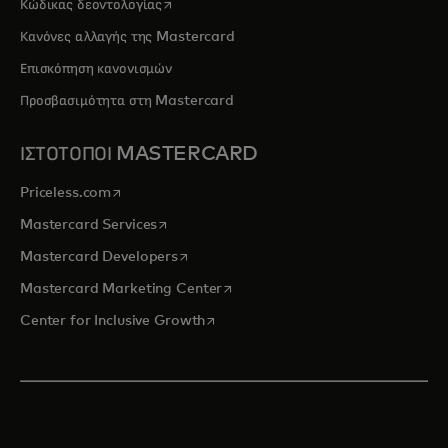
opens in a new tab
Κώδικας δεοντολογίας
Κανόνες αλλαγής της Mastercard
Επισκόπηση κανονισμών
Προσβασιμότητα στη Mastercard
ΙΣΤΟΤΟΠΟΙ MASTERCARD
opens in a new tab
Priceless.com
opens in a new tab
Mastercard Services
opens in a new tab
Mastercard Developers
opens in a new tab
Mastercard Marketing Center
opens in a new tab
Center for Inclusive Growth