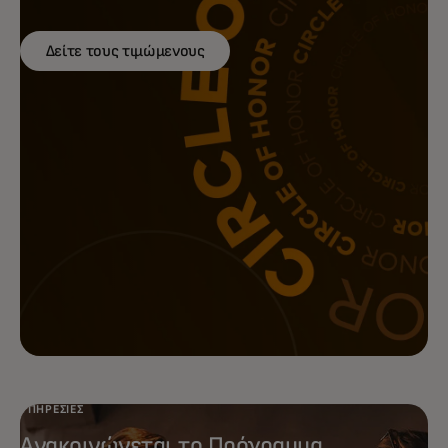
Δείτε τους τιμώμενους
Πετύχετε μεγαλύτερες αποδόσεις
από τις μάρκετινγκ ενέργειές σας με
τις λύσεις μάρκετινγκ πλήρους
φάσματος της Mastercard που
καθοδηγούνται από δεδομένα.
ΥΠΗΡΕΣΊΕΣ
Ανακοινώνεται το Πρόγραμμα