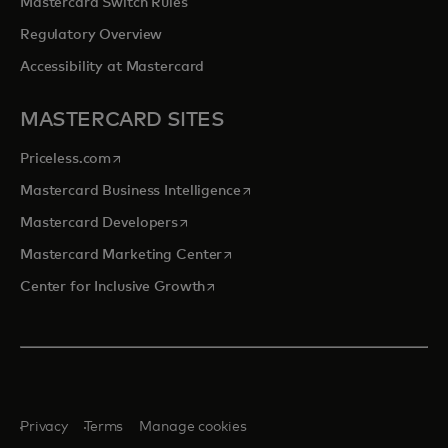
Mastercard Switch Rules
Regulatory Overview
Accessibility at Mastercard
MASTERCARD SITES
opens in a new tab
Priceless.com
opens in a new tab
Mastercard Business Intelligence
opens in a new tab
Mastercard Developers
opens in a new tab
Mastercard Marketing Center
opens in a new tab
Center for Inclusive Growth
Privacy
Terms
Manage cookies