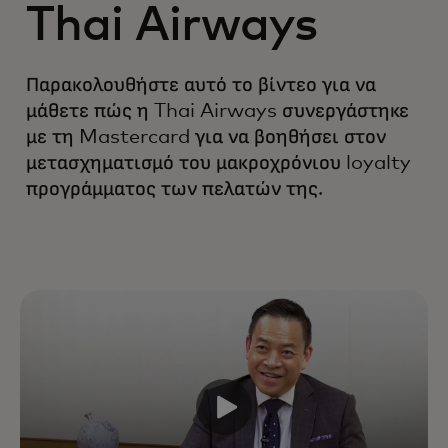
Thai Airways
Παρακολουθήστε αυτό το βίντεο για να
μάθετε πώς η Thai Airways συνεργάστηκε
με τη Mastercard για να βοηθήσει στον
μετασχηματισμό του μακροχρόνιου loyalty
προγράμματος των πελατών της.
Ενισχύστε την ανάπτυξη και την
αξία διάρκειας ζωής του πελάτη
βελτιώνοντας κάθε αλληλεπίδραση
σε όλο τον κύκλο ζωής — με την
υποστήριξη κορυφαίων ειδικών,
δεδομένων και τεχνολογίας στον
κλάδο.