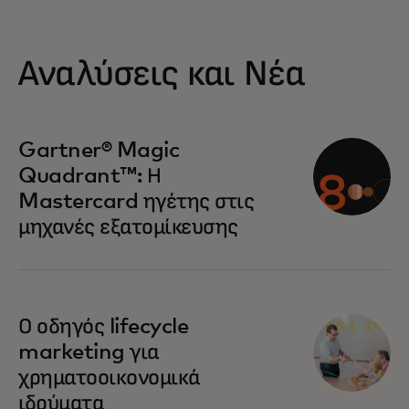
Αναλύσεις και Νέα
opens in a new tab
Gartner® Magic
Quadrant™: Η
Mastercard ηγέτης στις
μηχανές εξατομίκευσης
Ο οδηγός lifecycle
marketing για
χρηματοοικονομικά
ιδρύματα