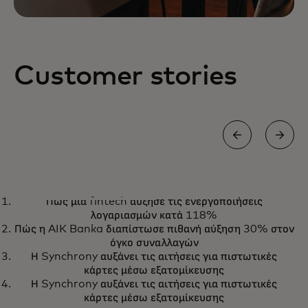
Customer stories
CASE STUDY
Πώς μια fintech αύξησε τις ενεργοποιήσεις
Εξατομικεύοντας την εμπειρία
Μάθετε περισσότερα
λογαριασμών κατά 118%
αγορών σε μόλις έξι μήνες με τη
Πώς η AIK Banka διαπίστωσε πιθανή αύξηση 30% στον
Sweaty Betty
όγκο συναλλαγών
Η Synchrony αυξάνει τις αιτήσεις για πιστωτικές
κάρτες μέσω εξατομίκευσης
Η Synchrony αυξάνει τις αιτήσεις για πιστωτικές
κάρτες μέσω εξατομίκευσης