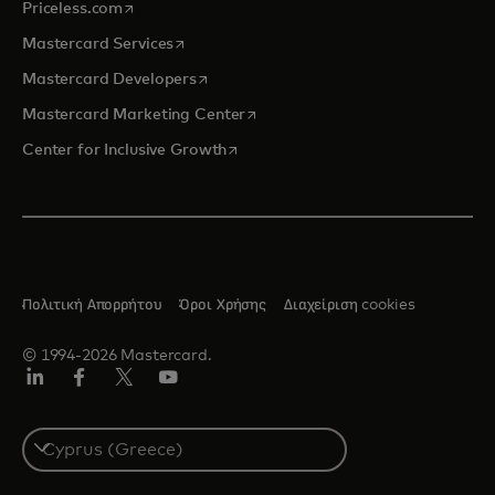
opens in a new tab
Priceless.com
opens in a new tab
Mastercard Services
opens in a new tab
Mastercard Developers
opens in a new tab
Mastercard Marketing Center
opens in a new tab
Center for Inclusive Growth
Πολιτική Απορρήτου
Όροι Χρήσης
Διαχείριση cookies
© 1994-2026 Mastercard.
Linkedin
Facebook
Twitter/X
YouTube
Select
a
country