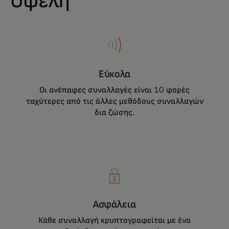
Οφέλη
Εύκολα
Οι ανέπαφες συναλλαγές είναι 10 φορές
ταχύτερες από τις άλλες μεθόδους συναλλαγών
δια ζώσης.
Η κάρτα ή η συσκευή σας δεν φεύγει ποτέ
από το χέρι σας, διασφαλίζοντας την
πληρωμή μέσω κρυπτογράφησης.
Ασφάλεια
Κάθε συναλλαγή κρυπτογραφείται με ένα