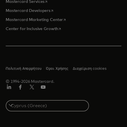
opens in a new tab
Mastercard Services
opens in a new tab
Mastercard Developers
opens in a new tab
Mastercard Marketing Center
opens in a new tab
Center for Inclusive Growth
Πολιτική Απορρήτου
Όροι Χρήσης
Διαχείριση cookies
© 1994-2026 Mastercard.
Linkedin
Facebook
Twitter/X
YouTube
Select
a
country