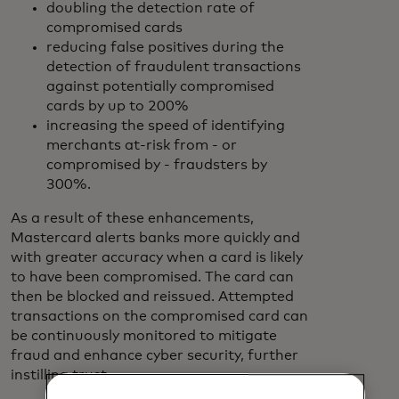
doubling the detection rate of
compromised cards
reducing false positives during the
detection of fraudulent transactions
against potentially compromised
cards by up to 200%
increasing the speed of identifying
merchants at-risk from - or
compromised by - fraudsters by
300%.
As a result of these enhancements,
Mastercard alerts banks more quickly and
with greater accuracy when a card is likely
to have been compromised. The card can
then be blocked and reissued. Attempted
transactions on the compromised card can
be continuously monitored to mitigate
fraud and enhance cyber security, further
instilling trust.