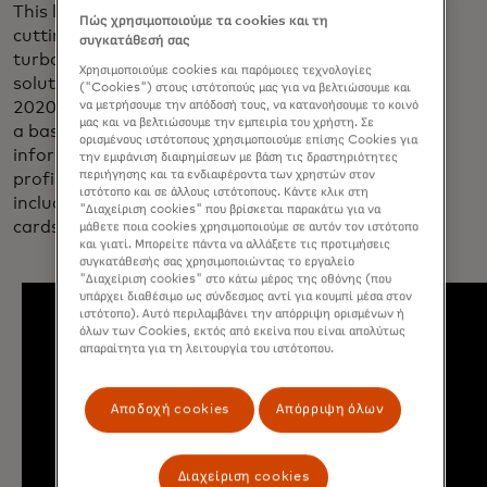
This latest enhancement, leveraging
Πώς χρησιμοποιούμε τα cookies και τη
cutting-edge generative AI techniques,
συγκατάθεσή σας
turbocharges Mastercard’s suite of security
Χρησιμοποιούμε cookies και παρόμοιες τεχνολογίες
solutions. Cyber Secure, available since
("Cookies") στους ιστότοπούς μας για να βελτιώσουμε και
να μετρήσουμε την απόδοσή τους, να κατανοήσουμε το κοινό
2020, uses integrated technology to create
μας και να βελτιώσουμε την εμπειρία του χρήστη. Σε
a baseline of transparent cybersecurity
ορισμένους ιστότοπους χρησιμοποιούμε επίσης Cookies για
information on bank and merchant online
την εμφάνιση διαφημίσεων με βάση τις δραστηριότητες
περιήγησης και τα ενδιαφέροντα των χρηστών στον
profiles in the payment ecosystem,
ιστότοπο και σε άλλους ιστότοπους. Κάντε κλικ στη
including details of suspected compromised
"Διαχείριση cookies" που βρίσκεται παρακάτω για να
cards.
μάθετε ποια cookies χρησιμοποιούμε σε αυτόν τον ιστότοπο
και γιατί. Μπορείτε πάντα να αλλάξετε τις προτιμήσεις
συγκατάθεσής σας χρησιμοποιώντας το εργαλείο
"Διαχείριση cookies" στο κάτω μέρος της οθόνης (που
υπάρχει διαθέσιμο ως σύνδεσμος αντί για κουμπί μέσα στον
ιστότοπο). Αυτό περιλαμβάνει την απόρριψη ορισμένων ή
όλων των Cookies, εκτός από εκείνα που είναι απολύτως
απαραίτητα για τη λειτουργία του ιστότοπου.
Αποδοχή cookies
Απόρριψη όλων
Διαχείριση cookies