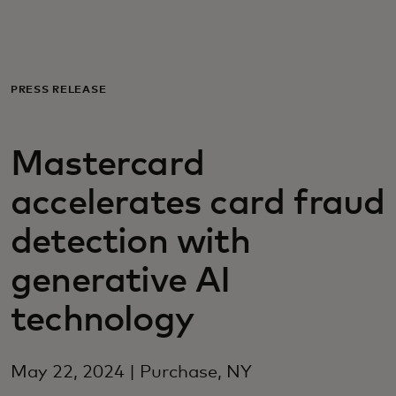
Για εσάς
Για επιχειρήσεις
PRESS RELEASE
Για τον κόσμο
Mastercard
accelerates card fraud
Για καινοτόμους
detection with
Νέα και τάσεις
generative AI
technology
May 22, 2024 | Purchase, NY