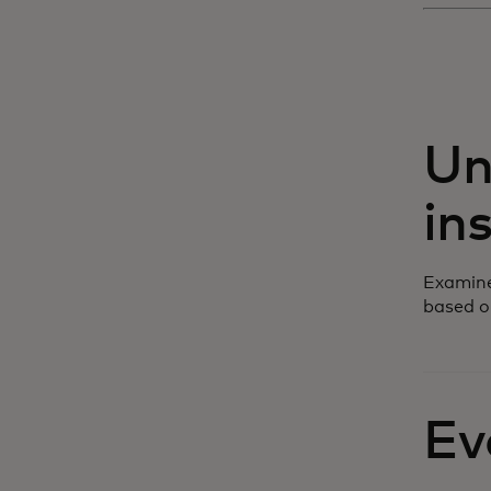
Un
in
Examine
based o
Ev