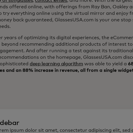
y of sunglasses
,
contact lenses
, and more. With the largest 
nds offered online, with offerings from Ray Ban, Oakley 
to try everything online using the virtual mirror and enjoy 
ney back guaranteed, GlassesUSA.com is your one stop s
eeds.
er years of optimizing its digital experiences, the eComm
 beyond recommending additional products of interest to
ngagement. And after running a test against its traditiona
ecommendations on the homepage, GlassesUSA.com disc
sophisticated
deep learning algorithm
was able to yield a
68
es and an 88% increase in revenue, all from a single widge
idebar
rem ipsum dolor sit amet, consectetur adipiscing elit, sed