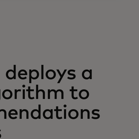
deploys a
gorithm to
mendations
s