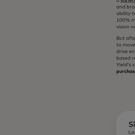
a
variet
and bra
ability 
100% mo
vision n
But aft
to move
drive e
based r
Yield’s 
purchas
S
Lo