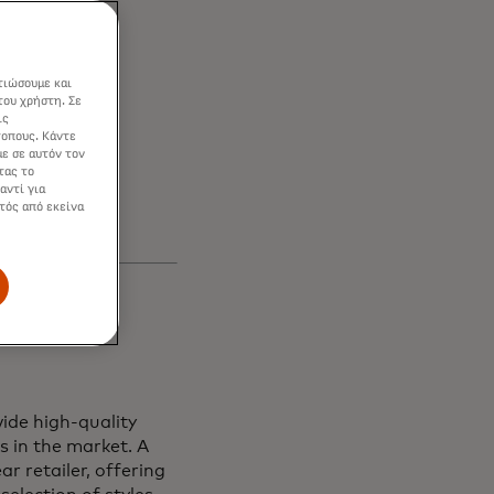
en
τιώσουμε και
s and
του χρήστη. Σε
ις
τοπους. Κάντε
ε σε αυτόν τον
τας το
αντί για
τός από εκείνα
ide high-quality
s in the market. A
r retailer, offering