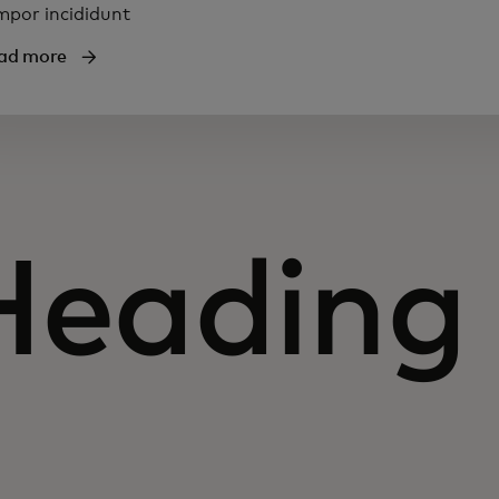
mpor incididunt
ad more
Heading