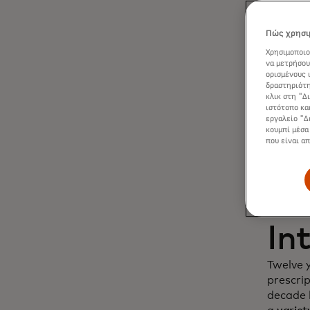
Dy
Πώς χρησιμ
Χρησιμοποιο
cu
να μετρήσου
ορισμένους 
δραστηριότη
in
κλικ στη "Δ
ιστότοπο κα
εργαλείο "Δ
κουμπί μέσα
που είναι α
In
Twelve 
prescri
decade l