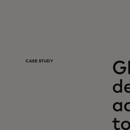
CASE STUDY
G
de
a
t