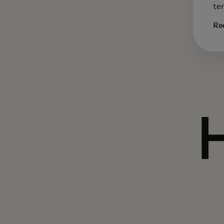
te
Re