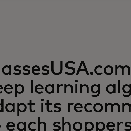
lassesUSA.com 
ep learning al
dapt its recom
o each shopper