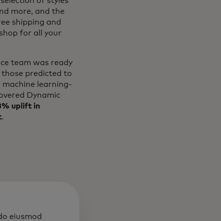
selection of styles
and more, and the
free shipping and
hop for all your
erce team was ready
 those predicted to
l machine learning-
overed Dynamic
% uplift in
t
.
 do eiusmod