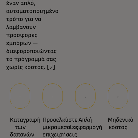
έναν απλό,
αυτοματοποιημένο
τρόπο για να
λαμβάνουν
προσφορές
εμπόρων —
διαφοροποιώντας
το πρόγραμμά σας
χωρίς κόστος. [2]
Καταγραφή
Προσελκύστε
Απλή
Μηδενικό
των
μικρομεσαίες
εφαρμογή
κόστος
δαπανών
επιχειρήσεις