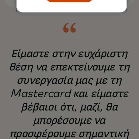
Είμαστε στην ευχάριστη
θέση να επεκτείνουμε τη
συνεργασία μας με τη
Mastercard και είμαστε
βέβαιοι ότι, μαζί, θα
μπορέσουμε να
προσφέρουμε σημαντική