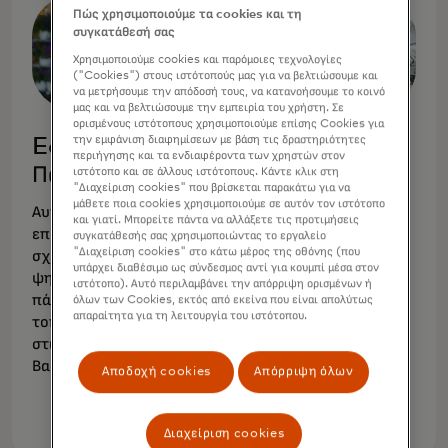
Πώς χρησιμοποιούμε τα cookies και τη
συγκατάθεσή σας
Χρησιμοποιούμε cookies και παρόμοιες τεχνολογίες
("Cookies") στους ιστότοπούς μας για να βελτιώσουμε και
να μετρήσουμε την απόδοσή τους, να κατανοήσουμε το κοινό
μας και να βελτιώσουμε την εμπειρία του χρήστη. Σε
ορισμένους ιστότοπους χρησιμοποιούμε επίσης Cookies για
την εμφάνιση διαφημίσεων με βάση τις δραστηριότητες
Easy Savings -
Ειδικές
περιήγησης και τα ενδιαφέροντα των χρηστών στον
Πάντα εκεί
προσφορές Easy
ιστότοπο και σε άλλους ιστότοπους. Κάντε κλικ στη
"Διαχείριση cookies" που βρίσκεται παρακάτω για να
Savings
μάθετε ποια cookies χρησιμοποιούμε σε αυτόν τον ιστότοπο
Αυτόματη εγγραφή και
και γιατί. Μπορείτε πάντα να αλλάξετε τις προτιμήσεις
επιστροφές από
συγκατάθεσής σας χρησιμοποιώντας το εργαλείο
Σχετικές παγκόσμιες και
"Διαχείριση cookies" στο κάτω μέρος της οθόνης (που
σχετικούς παγκόσμιους
τοπικές προσφορές, που
υπάρχει διαθέσιμο ως σύνδεσμος αντί για κουμπί μέσα στον
ψηφιακούς εμπόρους και
εξαργυρώνονται στην
ιστότοπο). Αυτό περιλαμβάνει την απόρριψη ορισμένων ή
πάνω από 50.000
όλων των Cookies, εκτός από εκείνα που είναι απολύτως
ολοκλήρωση αγοράς, για
απαραίτητα για τη λειτουργία του ιστότοπου.
τοποθεσίες εμπόρων
άμεση εξοικονόμηση.
στις ΗΠΑ και το Ηνωμένο
Βασίλειο.
Αποδοχή cookies
Απόρριψη όλων
Διαχείριση cookies