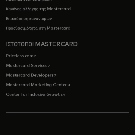
Κανόνες αλλαγής της Mastercard
Επισκόπηση κανονισμών
Προσβασιμότητα στη Mastercard
ΙΣΤΟΤΟΠΟΙ MASTERCARD
opens in a new tab
Priceless.com
opens in a new tab
Mastercard Services
opens in a new tab
Mastercard Developers
opens in a new tab
Mastercard Marketing Center
opens in a new tab
Center for Inclusive Growth