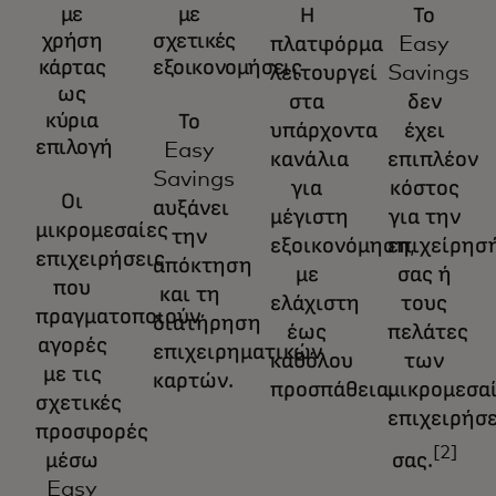
με
με
Η
Το
χρήση
σχετικές
πλατφόρμα
Easy
κάρτας
εξοικονομήσεις
λειτουργεί
Savings
ως
στα
δεν
κύρια
Το
υπάρχοντα
έχει
επιλογή
Easy
κανάλια
επιπλέον
Savings
για
κόστος
Οι
αυξάνει
μέγιστη
για την
μικρομεσαίες
την
εξοικονόμηση,
επιχείρησ
επιχειρήσεις
απόκτηση
με
σας ή
που
και τη
ελάχιστη
τους
πραγματοποιούν
διατήρηση
έως
πελάτες
αγορές
επιχειρηματικών
καθόλου
των
με τις
καρτών.
προσπάθεια.
μικρομεσα
σχετικές
επιχειρήσ
προσφορές
[2]
μέσω
σας.
Easy