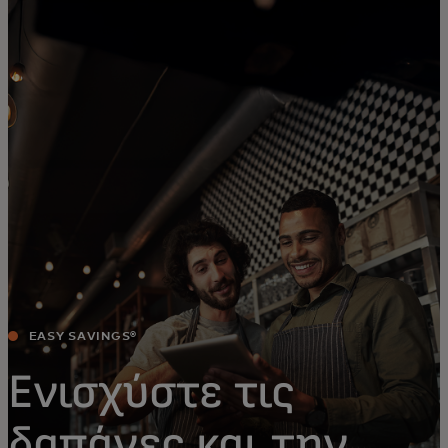
Για εσάς
Για επιχειρήσεις
Για τον κόσμο
Για καινοτόμους
Νέα και τάσεις
EASY SAVINGS®
Ενισχύστε τις
δαπάνες και την