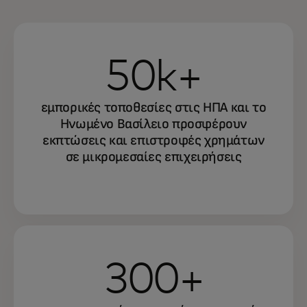
50k+
Μάθετε πώς να προσελκύσετε και να
διατηρήσετε μικρές και μεσαίες
εμπορικές τοποθεσίες στις ΗΠΑ και το
επιχειρήσεις με την ειδικά σχεδιασμένη
Ηνωμένο Βασίλειο προσφέρουν
παγκόσμια πλατφόρμα προσφορών για
εκπτώσεις και επιστροφές χρημάτων
εμπόρους.
σε μικρομεσαίες επιχειρήσεις
300+