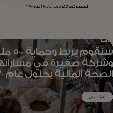
المصدر: تقرير تأثير Mastercard لعام 2025
التزامنا
سنقوم برب
وشركة صغيرة في مساراته
الصحة المالية بحلول عام 2030.
تعرّف على
المزيد