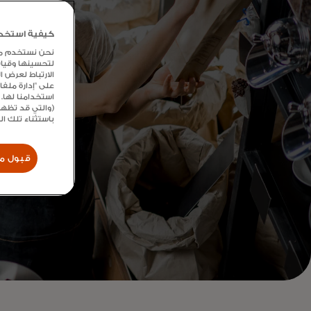
كيفية استخدام
نحن نستخدم ملفا
لتحسينها وقيا
الارتباط لعرض 
على "إدارة ملف
استخدامنا لها. 
(والتي قد تظهر
باستثناء تلك ا
قبول مل