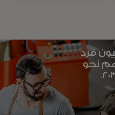
ط وحماية 500 مليون فرد
م نحو