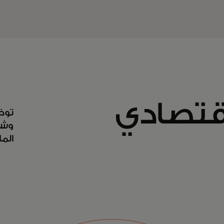
اقتصادي
توظي
وشب
الما