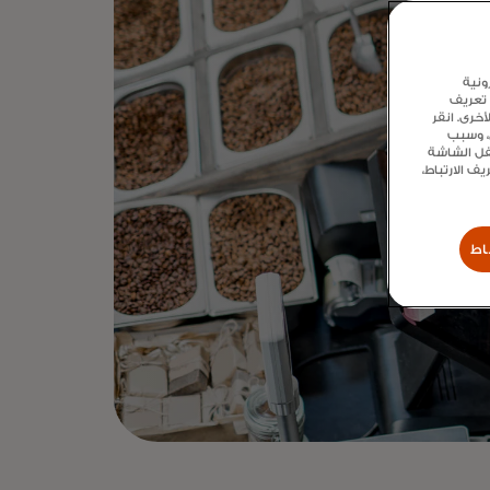
ونية
 تعريف
خرى. انقر
ع، وسبب
سفل الشاشة
 الارتباط،
اط