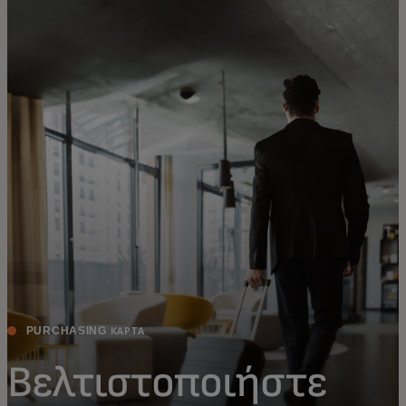
Για εσάς
Για επιχειρήσεις
Για τον κόσμο
Για καινοτόμους
Νέα και τάσεις
PURCHASING ΚΑΡΤΑ
Βελτιστοποιήστε