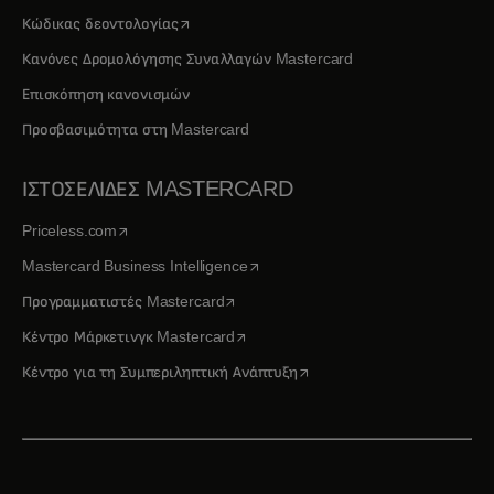
opens in a new tab
Κώδικας δεοντολογίας
Κανόνες Δρομολόγησης Συναλλαγών Mastercard
Επισκόπηση κανονισμών
Προσβασιμότητα στη Mastercard
ΙΣΤΟΣΕΛΙΔΕΣ MASTERCARD
opens in a new tab
Priceless.com
opens in a new tab
Mastercard Business Intelligence
opens in a new tab
Προγραμματιστές Mastercard
opens in a new tab
Κέντρο Μάρκετινγκ Mastercard
opens in a new tab
Κέντρο για τη Συμπεριληπτική Ανάπτυξη