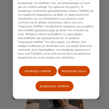
μετρήσουμε την απόδοσή τους, να κατανοήσουμε το κοινό
μας και να βελτιώσουμε την εμπειρία του χρήστη. Σε
ορισμένους ιστότοπους χρησιμοποιούμε επίσης Cookies για
την εμφάνιση διαφημίσεων με βάση τις δραστηριότητες
περιήγησης και τα ενδιαφέροντα των χρηστών στον
Εμπλουτίστε τις διαδικασίες
ιστότοπο και σε άλλους ιστότοπους. Κάντε κλικ στη
"Διαχείριση cookies" που βρίσκεται παρακάτω για να μάθετε
πληρωμής με δεδομένα
ποια cookies χρησιμοποιούμε σε αυτόν τον ιστότοπο και
γιατί. Μπορείτε πάντα να αλλάξετε τις προτιμήσεις
Τα κορυφαία δεδομένα της αγοράς
συγκατάθεσής σας χρησιμοποιώντας το εργαλείο
ενσωματώνονται στα λογιστικά σας
"Διαχείριση cookies" στο κάτω μέρος της οθόνης (που
υπάρχει διαθέσιμο ως σύνδεσμος αντί για κουμπί μέσα στον
συστήματα και τα εσωτερικά εργαλεία
ιστότοπο). Αυτό περιλαμβάνει την απόρριψη ορισμένων ή
επιχειρηματικής πληροφόρησης.
όλων των Cookies, εκτός από εκείνα που είναι απολύτως
απαραίτητα για τη λειτουργία του ιστότοπου.
Αποδοχή cookies
Απόρριψη όλων
Διαχείριση cookies