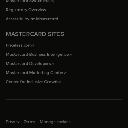
Mastercard Switch Rules
Regulatory Overview
Accessibility at Mastercard
MASTERCARD SITES
opens in a new tab
Priceless.com
opens in a new tab
Mastercard Business Intelligence
opens in a new tab
Mastercard Developers
opens in a new tab
Mastercard Marketing Center
opens in a new tab
Center for Inclusive Growth
Privacy
Terms
Manage cookies