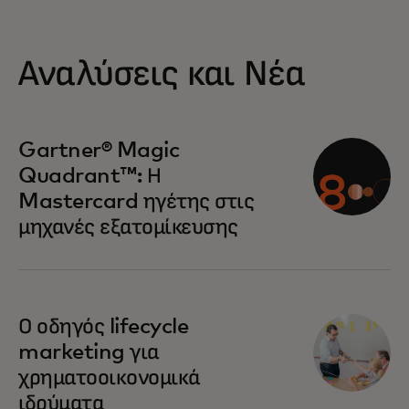
Αναλύσεις και Νέα
opens in a new tab
Gartner® Magic
Quadrant™: Η
Mastercard ηγέτης στις
μηχανές εξατομίκευσης
Ο οδηγός lifecycle
marketing για
χρηματοοικονομικά
ιδρύματα