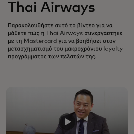
Thai Airways
Παρακολουθήστε αυτό το βίντεο για να
μάθετε πώς η Thai Airways συνεργάστηκε
με τη Mastercard για να βοηθήσει στον
μετασχηματισμό του μακροχρόνιου loyalty
προγράμματος των πελατών της.
Ενισχύστε την ανάπτυξη και την
αξία διάρκειας ζωής του πελάτη
βελτιώνοντας κάθε αλληλεπίδραση
σε όλο τον κύκλο ζωής — με την
υποστήριξη κορυφαίων ειδικών,
δεδομένων και τεχνολογίας στον
κλάδο.