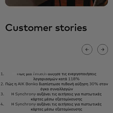
Customer stories
CASE STUDY
Πώς μια fintech αύξησε τις ενεργοποιήσεις
Εξατομικεύοντας την εμπειρία
Μάθετε περισσότερα
λογαριασμών κατά 118%
αγορών σε μόλις έξι μήνες με τη
Πώς η AIK Banka διαπίστωσε πιθανή αύξηση 30% στον
Sweaty Betty
όγκο συναλλαγών
Η Synchrony αυξάνει τις αιτήσεις για πιστωτικές
κάρτες μέσω εξατομίκευσης
Η Synchrony αυξάνει τις αιτήσεις για πιστωτικές
κάρτες μέσω εξατομίκευσης