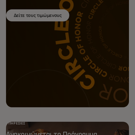
Δείτε τους τιμώμενους
Πετύχετε μεγαλύτερες αποδόσεις
από τις μάρκετινγκ ενέργειές σας με
τις λύσεις μάρκετινγκ πλήρους
φάσματος της Mastercard που
καθοδηγούνται από δεδομένα.
ΥΠΗΡΕΣΊΕΣ
Ανακοινώνεται το Πρόγραμμα