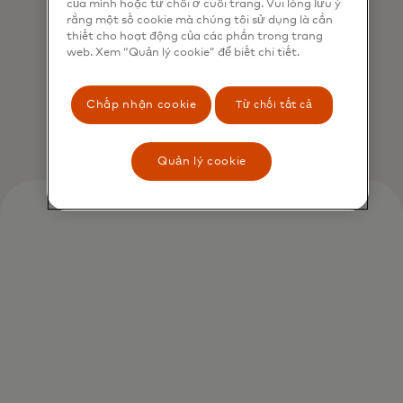
của mình hoặc từ chối ở cuối trang. Vui lòng lưu ý
rằng một số cookie mà chúng tôi sử dụng là cần
Ting Van Osdol
thiết cho hoạt động của các phần trong trang
web. Xem “Quản lý cookie” để biết chi tiết.
SVP, Mastercard Identity
Chấp nhận cookie
Từ chối tất cả
Quản lý cookie