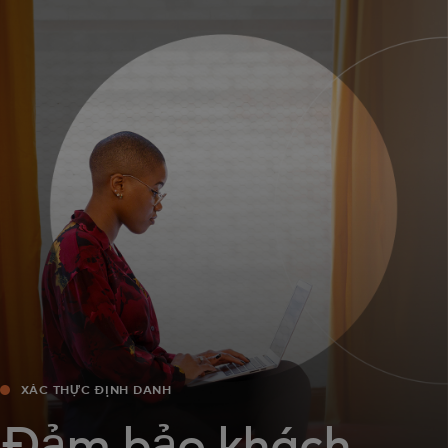
Dành cho bạn
Dành cho doanh nghiệp
Dành cho thế giới
Dành cho nhà đổi mới
Tin tức và xu hướng
XÁC THỰC ĐỊNH DANH
Đảm bảo khách