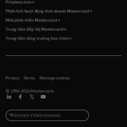
opens in a new tab
Priceless.com
opens in a new tab
Phân tích hoạt động kinh doanh Mastercard
opens in a new tab
Nhà phát triển Mastercard
opens in a new tab
Trung tâm tiếp thị Mastercard
opens in a new tab
Trung tâm tăng trưởng bao trùm
Privacy
Terms
Manage cookies
© 1994-2026 Mastercard.
Linkedin
Facebook
Twitter/X
Youtube
Select
a
country