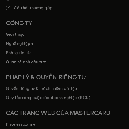
Câu hỏi thường gặp
CÔNG TY
Giới thiệu
opens in a new tab
Nghề nghiệp
Phòng tin tức
opens in a new tab
Quan hệ nhà đầu tư
PHÁP LÝ & QUYỀN RIÊNG TƯ
Quyền riêng tư & Trách nhiệm dữ liệu
Quy tắc ràng buộc của doanh nghiệp (BCR)
CÁC TRANG WEB CỦA MASTERCARD
opens in a new tab
Priceless.com