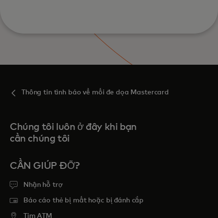
Thông tin tình báo về mối đe dọa Mastercard
Chúng tôi luôn ở đây khi bạn
cần chúng tôi
CẦN GIÚP ĐỠ?
Nhận hỗ trợ
Báo cáo thẻ bị mất hoặc bị đánh cắp
Tim ATM