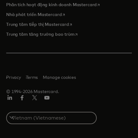
opens in a new tab
Phân tích hoạt động kinh doanh Mastercard
opens in a new tab
Nhà phát triển Mastercard
opens in a new tab
Trung tâm tiếp thị Mastercard
opens in a new tab
Trung tâm tăng trưởng bao trùm
Privacy
Terms
Manage cookies
© 1994-2026 Mastercard.
Linkedin
Facebook
Twitter/X
Youtube
Select
a
country