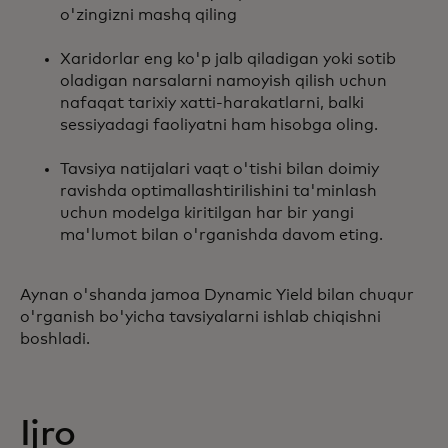
o'zingizni mashq qiling
Xaridorlar eng ko'p jalb qiladigan yoki sotib
oladigan narsalarni namoyish qilish uchun
nafaqat tarixiy xatti-harakatlarni, balki
sessiyadagi faoliyatni ham hisobga oling.
Tavsiya natijalari vaqt o'tishi bilan doimiy
ravishda optimallashtirilishini ta'minlash
uchun modelga kiritilgan har bir yangi
ma'lumot bilan o'rganishda davom eting.
Aynan o'shanda jamoa Dynamic Yield bilan chuqur
o'rganish bo'yicha tavsiyalarni ishlab chiqishni
boshladi.
Ijro