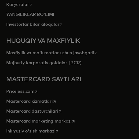
opens in a new tab
Karyeralar
YANGILIKLAR BOʻLIMI
opens in a new tab
Investorlar bilan aloqalar
HUQUQIY VA MAXFIYLIK
Maxfiylik va ma'lumotlar uchun javobgarlik
Majburiy korporativ qoidalar (BCR)
MASTERCARD SAYTLARI
opens in a new tab
Priceless.com
opens in a new tab
Mastercard xizmatlari
opens in a new tab
Mastercard dasturchilari
opens in a new tab
Mastercard marketing markazi
opens in a new tab
Inklyuziv o'sish markazi