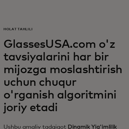
Siz uchun
Biznes uchun
HOLAT TAHLILI
GlassesUSA.com o'z
Butun dunyo uchun
tavsiyalarini har bir
Innovatorlar uchun
mijozga moslashtirish
uchun chuqur
Yangiliklar va trendlar
o'rganish algoritmini
joriy etadi
Ushbu amaliy tadqiqot
Dinamik Yig'imlilik