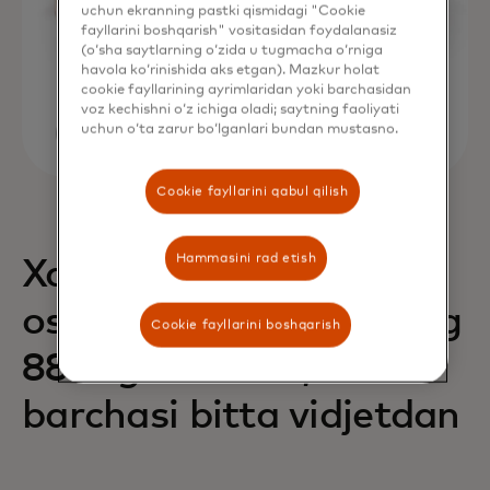
uchun ekranning pastki qismidagi "Cookie
fayllarini boshqarish" vositasidan foydalanasiz
(o‘sha saytlarning o‘zida u tugmacha o‘rniga
havola ko‘rinishida aks etgan). Mazkur holat
cookie fayllarining ayrimlaridan yoki barchasidan
voz kechishni o‘z ichiga oladi; saytning faoliyati
uchun o‘ta zarur bo‘lganlari bundan mustasno.
Cookie fayllarini qabul qilish
Hammasini rad etish
Xaridlarning 68% ga
oshishi va daromadning
Cookie fayllarini boshqarish
88% ga oshishi,
barchasi bitta vidjetdan