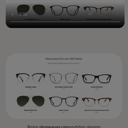
Rasm
glassesusa.com
saytidan olingan