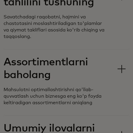
tahlilini tushuning
Savatchadagi raqobatni, hajmini va
chastotasini moslashtiriladigan to'plamlar
va qiymat takliflari asosida ko'rib chiqing va
taqqoslang.
Assortimentlarni
baholang
Mahsulotni optimallashtirishni qo'llab-
quvvatlash uchun biznesga eng ko'p foyda
keltiradigan assortimentlarni aniqlang
Umumiy ilovalarni