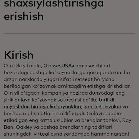
shaxsiylashtirishga
erishish
Kirish
O'n ikki yil oldin,
GlassesUSA.com
asoschilari
bozordagi boshqa ko'zoynaklarga qaraganda ancha
arzon narxlarda yuqori sifatli retsept bo'yicha
beriladigan ko'zoynaklarni taqdim etishga kirishdilar.
O'n yil o'tgach, kompaniya hozirda dunyodagi eng
yirik onlayn ko'zoynak sotuvchisi bo'lib,
turli xil
quyoshdan himoya ko'zoynaklari
,
kontakt linzalari
va
boshqa mahsulotlarni taklif etadi. Onlayn taqdim
etiladigan eng katta uslublar va brendlar tanlovi, Ray
Ban, Oakley va boshqa brendlarning takliflari,
shuningdek, virtual oyna yordamida hamma narsani