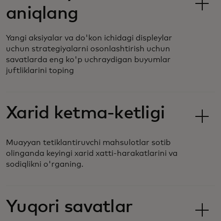
aniqlang
Yangi aksiyalar va do'kon ichidagi displeylar
uchun strategiyalarni osonlashtirish uchun
savatlarda eng ko'p uchraydigan buyumlar
juftliklarini toping
Xarid ketma-ketligi
Muayyan tetiklantiruvchi mahsulotlar sotib
olinganda keyingi xarid xatti-harakatlarini va
sodiqlikni o'rganing.
Yuqori savatlar