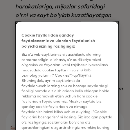
harakatlariga, mijozlar safaridagi
o'rni va sayt bo'ylab kuzatilayotgan
tendentsiyalarga asoslanib,
avtomatik ravishda to'g'ri
Cookie fayllaridan qanday
parametrlar to'plamini aniqlaydi, bu
foydalanamiz va ulardan foydalanish
bo‘yicha sizning roziligingiz
esa uni nafaqat natija, balki vaqtni
Biz o‘z veb-saytlarimizni yaxshilash, ularning
tejash jihatidan ham mavjud bo'lgan
samaradorligini o‘lchash, o‘z auditoriyamizni
o‘rganish va foydalanuvchi tajribasini yaxshilash
boshqa har qanday strategiyadan
maqsadida cookie fayllarini va shu kabi
ustun qiladi.
texnologiyalarni ("Cookies") qo‘llaymiz.
Shuningdek, ayrim saytlarimizda
foydalanuvchilarning shu va boshqa saytlardagi
Nadav Yekutiel, Head of Data, GlassesUSA.com
faolligi hamda qiziqishlaridan kelib chiqqan holda
reklama namoyish etish uchun ham cookie
fayllaridan foydalanamiz. Mazkur saytda biz
qanday cookie fayllaridan va nimaga
foydalanishimizni bilish uchun quyidagi "Cookie
fayllarini boshqarish"ni bosing. Siz istalgan paytda
o‘z roziligingiz sozlamalari bo‘yicha o‘z
qarashlaringizni o‘zgartirishingiz mumkin; buning