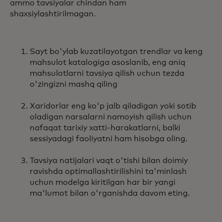
ammo tavsiyalar chindan ham
shaxsiylashtirilmagan.
Sayt bo'ylab kuzatilayotgan trendlar va keng
mahsulot katalogiga asoslanib, eng aniq
mahsulotlarni tavsiya qilish uchun tezda
o'zingizni mashq qiling
Xaridorlar eng ko'p jalb qiladigan yoki sotib
oladigan narsalarni namoyish qilish uchun
nafaqat tarixiy xatti-harakatlarni, balki
sessiyadagi faoliyatni ham hisobga oling.
Tavsiya natijalari vaqt o'tishi bilan doimiy
ravishda optimallashtirilishini ta'minlash
uchun modelga kiritilgan har bir yangi
ma'lumot bilan o'rganishda davom eting.