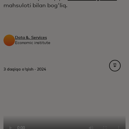
mahsuloti bilan bog'liq.
Data &. Services
Economic institute
opens i
3 daqiqa o'qish · 2024