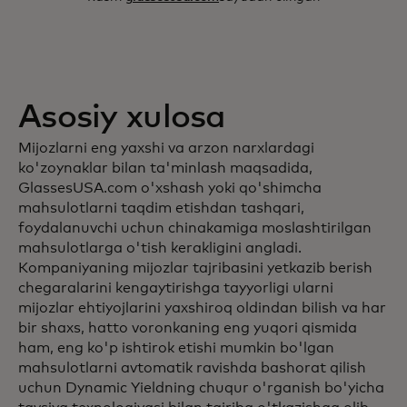
Asosiy xulosa
Mijozlarni eng yaxshi va arzon narxlardagi
ko'zoynaklar bilan ta'minlash maqsadida,
GlassesUSA.com o'xshash yoki qo'shimcha
mahsulotlarni taqdim etishdan tashqari,
foydalanuvchi uchun chinakamiga moslashtirilgan
mahsulotlarga o'tish kerakligini angladi.
Kompaniyaning mijozlar tajribasini yetkazib berish
chegaralarini kengaytirishga tayyorligi ularni
mijozlar ehtiyojlarini yaxshiroq oldindan bilish va har
bir shaxs, hatto voronkaning eng yuqori qismida
ham, eng ko'p ishtirok etishi mumkin bo'lgan
mahsulotlarni avtomatik ravishda bashorat qilish
uchun Dynamic Yieldning chuqur o'rganish bo'yicha