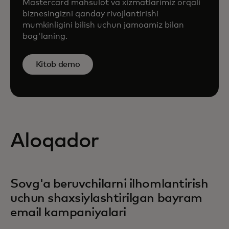
Mastercard mahsulot va xizmatlarimiz orqali
biznesingizni qanday rivojlantirishi
mumkinligini bilish uchun jamoamiz bilan
bog'laning.
Kitob demo
Aloqador
Sovg'a beruvchilarni ilhomlantirish
uchun shaxsiylashtirilgan bayram
email kampaniyalari