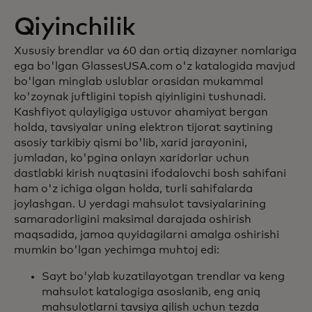
Qiyinchilik
Xususiy brendlar va 60 dan ortiq dizayner nomlariga
ega bo'lgan GlassesUSA.com o'z katalogida mavjud
bo'lgan minglab uslublar orasidan mukammal
ko'zoynak juftligini topish qiyinligini tushunadi.
Kashfiyot qulayligiga ustuvor ahamiyat bergan
holda, tavsiyalar uning elektron tijorat saytining
asosiy tarkibiy qismi bo'lib, xarid jarayonini,
jumladan, ko'pgina onlayn xaridorlar uchun
dastlabki kirish nuqtasini ifodalovchi bosh sahifani
ham o'z ichiga olgan holda, turli sahifalarda
joylashgan. U yerdagi mahsulot tavsiyalarining
samaradorligini maksimal darajada oshirish
maqsadida, jamoa quyidagilarni amalga oshirishi
mumkin bo'lgan yechimga muhtoj edi:
Sayt bo'ylab kuzatilayotgan trendlar va keng
mahsulot katalogiga asoslanib, eng aniq
mahsulotlarni tavsiya qilish uchun tezda