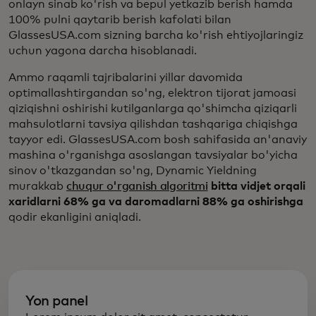
onlayn sinab ko'rish va bepul yetkazib berish hamda
100% pulni qaytarib berish kafolati bilan
GlassesUSA.com sizning barcha ko'rish ehtiyojlaringiz
uchun yagona darcha hisoblanadi.
Ammo raqamli tajribalarini yillar davomida
optimallashtirgandan so'ng, elektron tijorat jamoasi
qiziqishni oshirishi kutilganlarga qo'shimcha qiziqarli
mahsulotlarni tavsiya qilishdan tashqariga chiqishga
tayyor edi. GlassesUSA.com bosh sahifasida an'anaviy
mashina o'rganishga asoslangan tavsiyalar bo'yicha
sinov o'tkazgandan so'ng, Dynamic Yieldning
murakkab
chuqur o'rganish algoritmi
bitta vidjet orqali
xaridlarni 68% ga va daromadlarni 88% ga oshirishga
qodir ekanligini aniqladi.
Yon panel