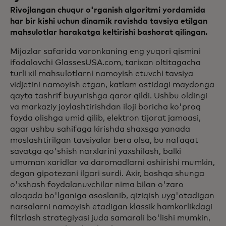
Rivojlangan chuqur o'rganish algoritmi yordamida
har bir kishi uchun dinamik ravishda tavsiya etilgan
mahsulotlar harakatga keltirishi bashorat qilingan.
Mijozlar safarida voronkaning eng yuqori qismini
ifodalovchi GlassesUSA.com, tarixan oltitagacha
turli xil mahsulotlarni namoyish etuvchi tavsiya
vidjetini namoyish etgan, katlam ostidagi maydonga
qayta tashrif buyurishga qaror qildi. Ushbu oldingi
va markaziy joylashtirishdan iloji boricha ko'proq
foyda olishga umid qilib, elektron tijorat jamoasi,
agar ushbu sahifaga kirishda shaxsga yanada
moslashtirilgan tavsiyalar bera olsa, bu nafaqat
savatga qo'shish narxlarini yaxshilash, balki
umuman xaridlar va daromadlarni oshirishi mumkin,
degan gipotezani ilgari surdi. Axir, boshqa shunga
o'xshash foydalanuvchilar nima bilan o'zaro
aloqada bo'lganiga asoslanib, qiziqish uyg'otadigan
narsalarni namoyish etadigan klassik hamkorlikdagi
filtrlash strategiyasi juda samarali bo'lishi mumkin,