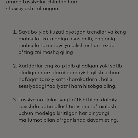
ammo tavsiyalar chindan ham
shaxsiylashtirilmagan.
Sayt bo'ylab kuzatilayotgan trendlar va keng
mahsulot katalogiga asoslanib, eng aniq
mahsulotlarni tavsiya qilish uchun tezda
o'zingizni mashq qiling
Xaridorlar eng ko'p jalb qiladigan yoki sotib
oladigan narsalarni namoyish qilish uchun
nafaqat tarixiy xatti-harakatlarni, balki
sessiyadagi faoliyatni ham hisobga oling.
Tavsiya natijalari vaqt o'tishi bilan doimiy
ravishda optimallashtirilishini ta'minlash
uchun modelga kiritilgan har bir yangi
ma'lumot bilan o'rganishda davom eting.