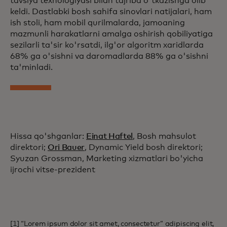
tavsiya texnologiyasi bilan tajriba o'tkazishga olib
keldi. Dastlabki bosh sahifa sinovlari natijalari, ham
ish stoli, ham mobil qurilmalarda, jamoaning
mazmunli harakatlarni amalga oshirish qobiliyatiga
sezilarli ta'sir ko'rsatdi, ilg'or algoritm xaridlarda
68% ga o'sishni va daromadlarda 88% ga o'sishni
ta'minladi.
Hissa qo'shganlar:
Einat Haftel
, Bosh mahsulot
direktori;
Ori Bauer
, Dynamic Yield bosh direktori;
Syuzan Grossman, Marketing xizmatlari bo'yicha
ijrochi vitse-prezident
[1] “Lorem ipsum dolor sit amet, consectetur” adipiscing elit,