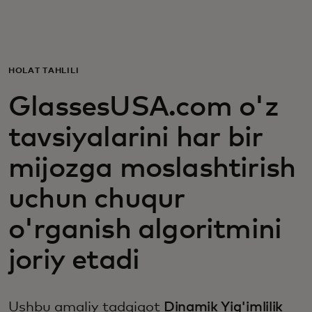
Siz uchun
Biznes uchun
HOLAT TAHLILI
GlassesUSA.com o'z
Butun dunyo uchun
tavsiyalarini har bir
Innovatorlar uchun
mijozga moslashtirish
uchun chuqur
Yangiliklar va trendlar
o'rganish algoritmini
joriy etadi
Ushbu amaliy tadqiqot
Dinamik Yig'imlilik