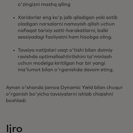
o'zingizni mashq qiling
Xaridorlar eng ko'p jalb qiladigan yoki sotib
oladigan narsalarni namoyish qilish uchun
nafaqat tarixiy xatti-harakatlarni, balki
sessiyadagi faoliyatni ham hisobga oling.
Tavsiya natijalari vaqt o'tishi bilan doimiy
ravishda optimallashtirilishini ta'minlash
uchun modelga kiritilgan har bir yangi
ma'lumot bilan o'rganishda davom eting.
Aynan o'shanda jamoa Dynamic Yield bilan chuqur
o'rganish bo'yicha tavsiyalarni ishlab chiqishni
boshladi.
Ijro