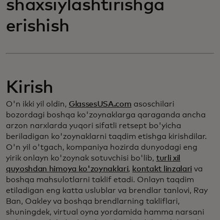
shaxsiylashtirishga
erishish
Kirish
O'n ikki yil oldin,
GlassesUSA.com
asoschilari
bozordagi boshqa ko'zoynaklarga qaraganda ancha
arzon narxlarda yuqori sifatli retsept bo'yicha
beriladigan ko'zoynaklarni taqdim etishga kirishdilar.
O'n yil o'tgach, kompaniya hozirda dunyodagi eng
yirik onlayn ko'zoynak sotuvchisi bo'lib,
turli xil
quyoshdan himoya ko'zoynaklari
,
kontakt linzalari
va
boshqa mahsulotlarni taklif etadi. Onlayn taqdim
etiladigan eng katta uslublar va brendlar tanlovi, Ray
Ban, Oakley va boshqa brendlarning takliflari,
shuningdek, virtual oyna yordamida hamma narsani