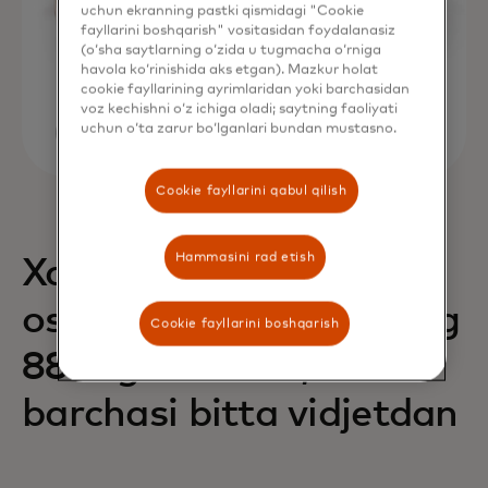
uchun ekranning pastki qismidagi "Cookie
fayllarini boshqarish" vositasidan foydalanasiz
(o‘sha saytlarning o‘zida u tugmacha o‘rniga
havola ko‘rinishida aks etgan). Mazkur holat
cookie fayllarining ayrimlaridan yoki barchasidan
voz kechishni o‘z ichiga oladi; saytning faoliyati
uchun o‘ta zarur bo‘lganlari bundan mustasno.
Cookie fayllarini qabul qilish
Hammasini rad etish
Xaridlarning 68% ga
oshishi va daromadning
Cookie fayllarini boshqarish
88% ga oshishi,
barchasi bitta vidjetdan