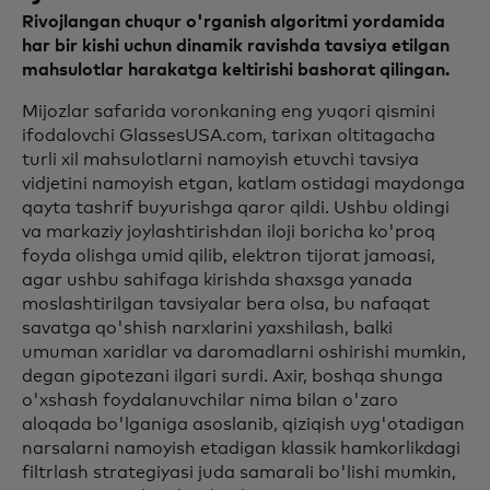
Rivojlangan chuqur o'rganish algoritmi yordamida
har bir kishi uchun dinamik ravishda tavsiya etilgan
mahsulotlar harakatga keltirishi bashorat qilingan.
Mijozlar safarida voronkaning eng yuqori qismini
ifodalovchi GlassesUSA.com, tarixan oltitagacha
turli xil mahsulotlarni namoyish etuvchi tavsiya
vidjetini namoyish etgan, katlam ostidagi maydonga
qayta tashrif buyurishga qaror qildi. Ushbu oldingi
va markaziy joylashtirishdan iloji boricha ko'proq
foyda olishga umid qilib, elektron tijorat jamoasi,
agar ushbu sahifaga kirishda shaxsga yanada
moslashtirilgan tavsiyalar bera olsa, bu nafaqat
savatga qo'shish narxlarini yaxshilash, balki
umuman xaridlar va daromadlarni oshirishi mumkin,
degan gipotezani ilgari surdi. Axir, boshqa shunga
o'xshash foydalanuvchilar nima bilan o'zaro
aloqada bo'lganiga asoslanib, qiziqish uyg'otadigan
narsalarni namoyish etadigan klassik hamkorlikdagi
filtrlash strategiyasi juda samarali bo'lishi mumkin,