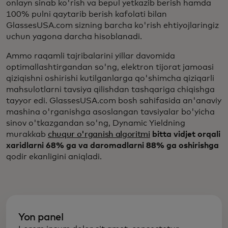
onlayn sinab ko'rish va bepul yetkazib berish hamda
100% pulni qaytarib berish kafolati bilan
GlassesUSA.com sizning barcha ko'rish ehtiyojlaringiz
uchun yagona darcha hisoblanadi.
Ammo raqamli tajribalarini yillar davomida
optimallashtirgandan so'ng, elektron tijorat jamoasi
qiziqishni oshirishi kutilganlarga qo'shimcha qiziqarli
mahsulotlarni tavsiya qilishdan tashqariga chiqishga
tayyor edi. GlassesUSA.com bosh sahifasida an'anaviy
mashina o'rganishga asoslangan tavsiyalar bo'yicha
sinov o'tkazgandan so'ng, Dynamic Yieldning
murakkab
chuqur o'rganish algoritmi
bitta vidjet orqali
xaridlarni 68% ga va daromadlarni 88% ga oshirishga
qodir ekanligini aniqladi.
Yon panel