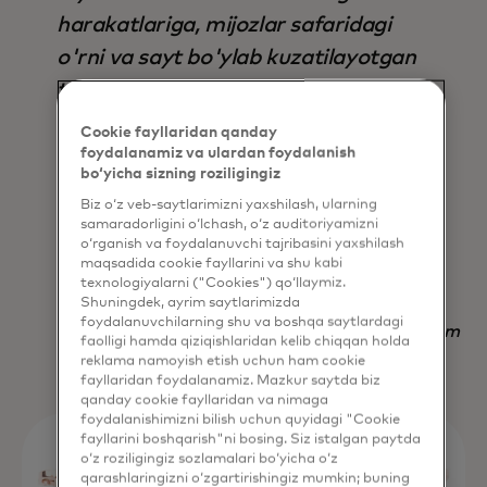
harakatlariga, mijozlar safaridagi
o'rni va sayt bo'ylab kuzatilayotgan
tendentsiyalarga asoslanib,
avtomatik ravishda to'g'ri
Cookie fayllaridan qanday
parametrlar to'plamini aniqlaydi, bu
foydalanamiz va ulardan foydalanish
bo‘yicha sizning roziligingiz
esa uni nafaqat natija, balki vaqtni
Biz o‘z veb-saytlarimizni yaxshilash, ularning
tejash jihatidan ham mavjud bo'lgan
samaradorligini o‘lchash, o‘z auditoriyamizni
o‘rganish va foydalanuvchi tajribasini yaxshilash
boshqa har qanday strategiyadan
maqsadida cookie fayllarini va shu kabi
ustun qiladi.
texnologiyalarni ("Cookies") qo‘llaymiz.
Shuningdek, ayrim saytlarimizda
foydalanuvchilarning shu va boshqa saytlardagi
Nadav Yekutiel, Head of Data, GlassesUSA.com
faolligi hamda qiziqishlaridan kelib chiqqan holda
reklama namoyish etish uchun ham cookie
fayllaridan foydalanamiz. Mazkur saytda biz
qanday cookie fayllaridan va nimaga
foydalanishimizni bilish uchun quyidagi "Cookie
fayllarini boshqarish"ni bosing. Siz istalgan paytda
o‘z roziligingiz sozlamalari bo‘yicha o‘z
qarashlaringizni o‘zgartirishingiz mumkin; buning