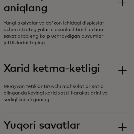
aniqlang
Yangi aksiyalar va do'kon ichidagi displeylar
uchun strategiyalarni osonlashtirish uchun
savatlarda eng ko'p uchraydigan buyumlar
juftliklarini toping
Xarid ketma-ketligi
Muayyan tetiklantiruvchi mahsulotlar sotib
olinganda keyingi xarid xatti-harakatlarini va
sodiqlikni o'rganing.
Yuqori savatlar