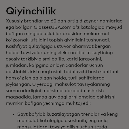
Qiyinchilik
Xususiy brendlar va 60 dan ortiq dizayner nomlariga
ega bo'lgan GlassesUSA.com o'z katalogida mavjud
bo'lgan minglab uslublar orasidan mukammal
ko'zoynak juftligini topish qiyinligini tushunadi.
Kashfiyot qulayligiga ustuvor ahamiyat bergan
holda, tavsiyalar uning elektron tijorat saytining
asosiy tarkibiy qismi bo'lib, xarid jarayonini,
jumladan, ko'pgina onlayn xaridorlar uchun
dastlabki kirish nuqtasini ifodalovchi bosh sahifani
ham o'z ichiga olgan holda, turli sahifalarda
joylashgan. U yerdagi mahsulot tavsiyalarining
samaradorligini maksimal darajada oshirish
maqsadida, jamoa quyidagilarni amalga oshirishi
mumkin bo'lgan yechimga muhtoj edi:
Sayt bo'ylab kuzatilayotgan trendlar va keng
mahsulot katalogiga asoslanib, eng aniq
mahsulotlarni tavsiya qilish uchun tezda