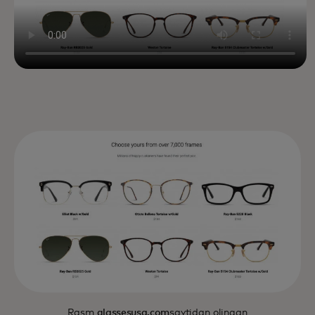
Rasm
glassesusa.com
saytidan olingan