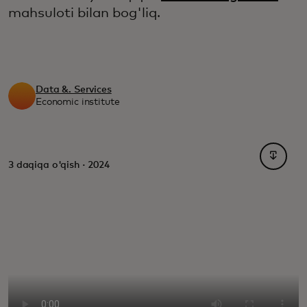
mahsuloti bilan bog'liq.
Data &. Services
Economic institute
opens i
3 daqiqa o'qish · 2024