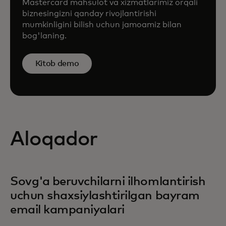
Mastercard mahsulot va xizmatlarimiz orqali
biznesingizni qanday rivojlantirishi
mumkinligini bilish uchun jamoamiz bilan
bog'laning.
Kitob demo
Aloqador
Sovg'a beruvchilarni ilhomlantirish
uchun shaxsiylashtirilgan bayram
email kampaniyalari