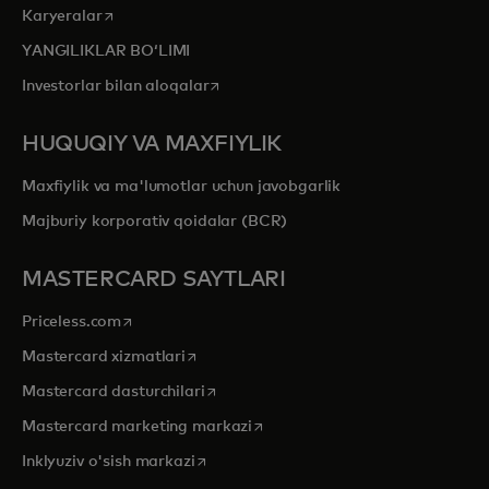
opens in a new tab
Karyeralar
YANGILIKLAR BOʻLIMI
opens in a new tab
Investorlar bilan aloqalar
HUQUQIY VA MAXFIYLIK
Maxfiylik va ma'lumotlar uchun javobgarlik
Majburiy korporativ qoidalar (BCR)
MASTERCARD SAYTLARI
opens in a new tab
Priceless.com
opens in a new tab
Mastercard xizmatlari
opens in a new tab
Mastercard dasturchilari
opens in a new tab
Mastercard marketing markazi
opens in a new tab
Inklyuziv o'sish markazi