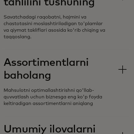
tahlilini tushuning
Savatchadagi raqobatni, hajmini va
chastotasini moslashtiriladigan to'plamlar
va qiymat takliflari asosida ko'rib chiqing va
taqqoslang.
Assortimentlarni
baholang
Mahsulotni optimallashtirishni qo'llab-
quvvatlash uchun biznesga eng ko'p foyda
keltiradigan assortimentlarni aniqlang
Umumiy ilovalarni