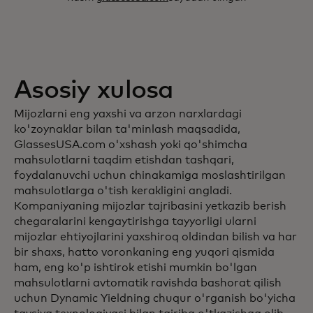
Asosiy xulosa
Mijozlarni eng yaxshi va arzon narxlardagi
ko'zoynaklar bilan ta'minlash maqsadida,
GlassesUSA.com o'xshash yoki qo'shimcha
mahsulotlarni taqdim etishdan tashqari,
foydalanuvchi uchun chinakamiga moslashtirilgan
mahsulotlarga o'tish kerakligini angladi.
Kompaniyaning mijozlar tajribasini yetkazib berish
chegaralarini kengaytirishga tayyorligi ularni
mijozlar ehtiyojlarini yaxshiroq oldindan bilish va har
bir shaxs, hatto voronkaning eng yuqori qismida
ham, eng ko'p ishtirok etishi mumkin bo'lgan
mahsulotlarni avtomatik ravishda bashorat qilish
uchun Dynamic Yieldning chuqur o'rganish bo'yicha