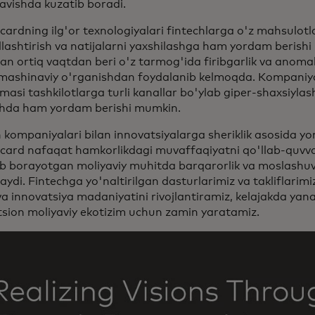
ravishda kuzatib boradi.
ardning ilg'or texnologiyalari fintechlarga o'z mahsulotla
llashtirish va natijalarni yaxshilashga ham yordam berish
dan ortiq vaqtdan beri o'z tarmog'ida firibgarlik va anomal
mashinaviy o'rganishdan foydalanib kelmoqda. Kompaniy
masi tashkilotlarga turli kanallar bo'ylab giper-shaxsiylash
shda ham yordam berishi mumkin.
 kompaniyalari bilan innovatsiyalarga sheriklik asosida yo
ard nafaqat hamkorlikdagi muvaffaqiyatni qo'llab-quvvatl
ib borayotgan moliyaviy muhitda barqarorlik va moslashu
aydi. Fintechga yo'naltirilgan dasturlarimiz va takliflarimi
va innovatsiya madaniyatini rivojlantiramiz, kelajakda yan
tsion moliyaviy ekotizim uchun zamin yaratamiz.