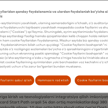
li hamkorlar har bir bosqichda korxonalarni qo'llab-quvv
 va moslashtirilgan dasturlarni taklif qilish uchun tarmoq,
yllaridan qanday foydalanamiz va ulardan foydalanish bo‘yicha si
larga ega.
iz
b-saytlarimizni yaxshilash, ularning samaradorligini o‘lchash, o‘z auditori
n, Mastercard Fintech kompaniyalari uchun muvaffaqiyatni
va foydalanuvchi tajribasini yaxshilash maqsadida cookie fayllarini va shu
asturini taklif qiladi, bu dastur fintech kompaniyalariga 
alarni ("Cookies") qo‘llaymiz. Shuningdek, ayrim saytlarimizda foydalan
arida yo'nalishda yordam berish va qisqa va uzoq muddat
hqa saytlardagi faolligi hamda qiziqishlaridan kelib chiqqan holda rekl
htirish uchun ekspert maslahatlarini berishga mo'ljallang
n ham cookie fayllaridan foydalanamiz. Mazkur saytda biz qanday cookie
 ularni firibgarlik va xavflarni boshqarish, operatsion sa
foydalanishimizni bilish uchun quyidagi "Cookie fayllarini boshqarish"ni 
aytda o‘z roziligingiz sozlamalari bo‘yicha o‘z qarashlaringizni o‘zgartiris
ning hayot aylanishini boshqarish kabi muhim sohalarga e'
ning uchun ekranning pastki qismidagi "Cookie fayllarini boshqarish" v
 chiqishga tayyorlikni keng qamrovli baholash bilan ta'mi
iz (o‘sha saytlarning o‘zida u tugmacha o‘rniga havola ko‘rinishida aks e
lashgan jamoa fintech hamkorlari bilan yaqindan hamkorlik
at cookie fayllarining ayrimlaridan yoki barchasidan voz kechishni o‘z ich
cardning chuqur bilim va tushunchalaridan foydalanib, ma
aoliyati uchun o‘ta zarur bo‘lganlari bundan mustasno.
qiyatli ishga tushirishni qo'llab-quvvatlaydi.
fayllarini qabul qilish
Hammasini rad etish
Cookie fayllarini bo
hunday, kompaniyaning global startaplarni jalb qilish das
card Start Path
kompaniyaning mahsulot guruhlari va mut
 dasturlash va ustozlik, butun dunyo bo'ylab Mastercard 
riga kirish va texnologiyalarni integratsiya qilish imkoniyat
card Start Path orqali 54 dan ortiq mamlakatlardagi 380 
amkorlik qilgan. 10 dan ortiq bitta shoxli otlar (ya'ni Dast