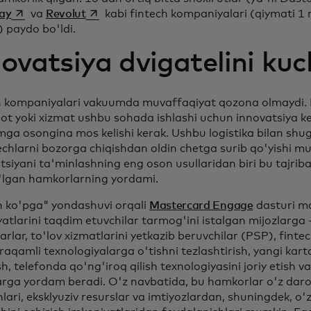
opens in a new tab
opens in a new tab
ay
va
Revolut
kabi fintech kompaniyalari (qiymati 1 m
 paydo bo'ldi.
ovatsiya dvigatelini kuc
h kompaniyalari vakuumda muvaffaqiyat qozona olmaydi.
ot yoki xizmat ushbu sohada ishlashi uchun innovatsiya k
mga osongina mos kelishi kerak. Ushbu logistika bilan sh
echlarni bozorga chiqishdan oldin chetga surib qo'yishi mu
tsiyani ta'minlashning eng oson usullaridan biri bu tajriba
'lgan hamkorlarning yordami.
n ko'pga" yondashuvi orqali
Mastercard Engage
dasturi ma
atlarini taqdim etuvchilar tarmog'ini istalgan mijozlarga -
rlar, to'lov xizmatlarini yetkazib beruvchilar (PSP), fintec
raqamli texnologiyalarga o'tishni tezlashtirish, yangi kart
sh, telefonda qo'ng'iroq qilish texnologiyasini joriy etish 
rga yordam beradi. O'z navbatida, bu hamkorlar o'z darom
hlari, eksklyuziv resurslar va imtiyozlardan, shuningdek, o'