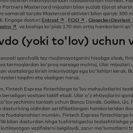
shini oshirish imkoniyatlaridan foydalanishlari mumkin. F
Partners Mastercard mijozlari bilan yuzlab tijorat shart
va samarali tarzda Mastercard aktivlari bilan qariyb 300 mi
opens in a new tab
opens in a new tab
o
di. Engage dasturi
Entrust
,
FOO
,
Giesecke+Devrient
opens in a new tab
estro
va boshqa ko'plab 170 dan ortiq hamkorlarni qo'l
do (yoki to'lov) uchun v
sanoati qanchalik tez rivojlanayotganini hisobga olsak, fin
 va tarmoqlardan ko'proq narsaga muhtoj. Ular mijozlari 
an vositalarga kirish imkoniyatiga ega bo'lishlari kerak. 
iyalari taqdim eta oladigan narsa.
, Fintech Express fintechlarga to'lov mahsulotlarini tezd
beradigan vositani taklif etadi. Ular o'z ehtiyojlarini qon
to'lov yechimini tanlash uchun Banco Dondé, Galileo, i2c
 dasturining oldindan sertifikatlangan hamkorlaridan ibo
a foydalanishlari mumkin. Fintech Express fintechlarga h
lik bilan dasturdan ishga tushirishgacha tezlashtirishga 
kutilayotgan vazifalarni belgilaydi, zarur ma'lumotlarni t