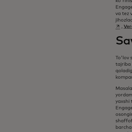
ko'rini
Engage 
va tez 
jihozla
,
Ver
Sav
To'lov 
tajriba
qoladig
kompan
Masalan
yordam 
yaxshi 
Engage
osongin
shaffof
barcha 