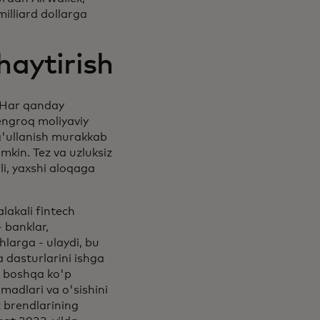
illiard dollarga
haytirish
 Har qanday
engroq moliyaviy
ug'ullanish murakkab
mkin. Tez va uzluksiz
li, yaxshi aloqaga
lakali fintech
 banklar,
hlarga - ulaydi, bu
a dasturlarini ishga
va boshqa ko'p
adlari va o'sishini
z brendlarining