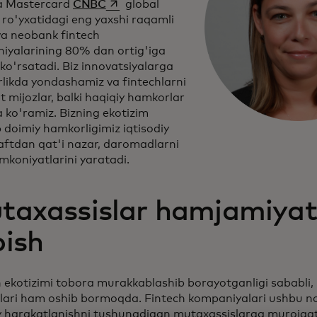
opens in a new tab
da Mastercard
CNBC
global
 ro'yxatidagi eng yaxshi raqamli
va neobank fintech
iyalarining 80% dan ortig'iga
ko'rsatadi. Biz innovatsiyalarga
likda yondashamiz va fintechlarni
 mijozlar, balki haqiqiy hamkorlar
a ko'ramiz. Bizning ekotizim
 doimiy hamkorligimiz iqtisodiy
aftdan qat'i nazar, daromadlarni
imkoniyatlarini yaratadi.
taxassislar hamjamiyat
pish
 ekotizimi tobora murakkablashib borayotganligi sababli, b
tlari ham oshib bormoqda. Fintech kompaniyalari ushbu n
harakatlanishni tushunadigan mutaxassislarga murojaat qi