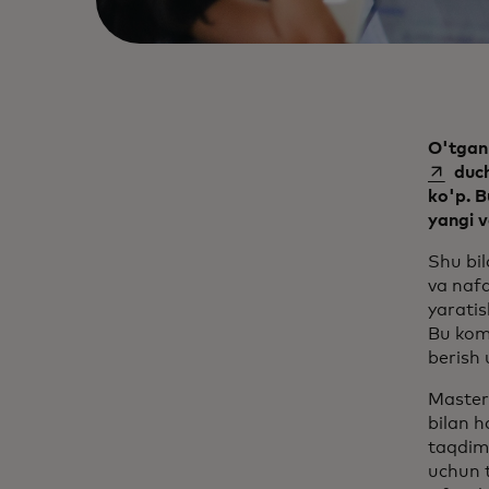
O'tgan 
duch
ko'p. B
yangi 
Shu bil
va nafa
yaratis
Bu komp
berish 
Master
bilan h
taqdim 
uchun 