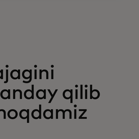
ajagini
qanday qilib
tmoqdamiz