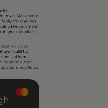
rini
i mumkin. Mastercard
 faoliyatni aniqlash
aning Dynamic Yield
tirilgan tajribalarni
ndashish orqali
aydi, balki tez
vchanlikni ham
z orqali biz o'zaro
ada o'zaro bog'liq va