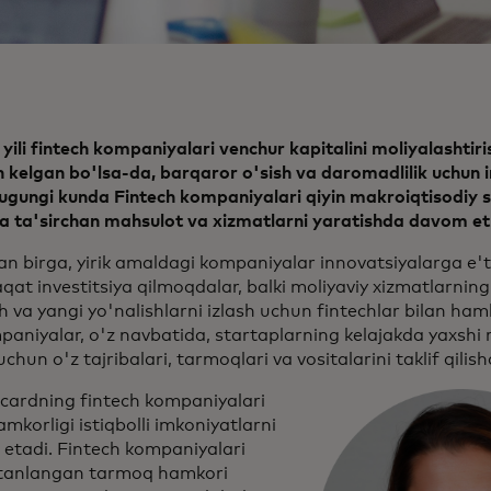
yili fintech kompaniyalari venchur kapitalini moliyalashtir
 kelgan bo'lsa-da, barqaror o'sish va daromadlilik uchun 
ugungi kunda Fintech kompaniyalari qiyin makroiqtisodiy 
va ta'sirchan mahsulot va xizmatlarni yaratishda davom e
an birga, yirik amaldagi kompaniyalar innovatsiyalarga e
qat investitsiya qilmoqdalar, balki moliyaviy xizmatlarning 
h va yangi yo'nalishlarni izlash uchun fintechlar bilan ham
aniyalar, o'z navbatida, startaplarning kelajakda yaxshi 
uchun o'z tajribalari, tarmoqlari va vositalarini taklif qilis
cardning fintech kompaniyalari
amkorligi istiqbolli imkoniyatlarni
etadi. Fintech kompaniyalari
tanlangan tarmoq hamkori