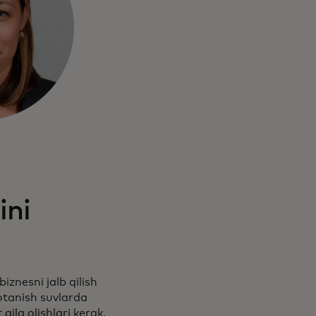
ini
iznesni jalb qilish
otanish suvlarda
la olishlari kerak.