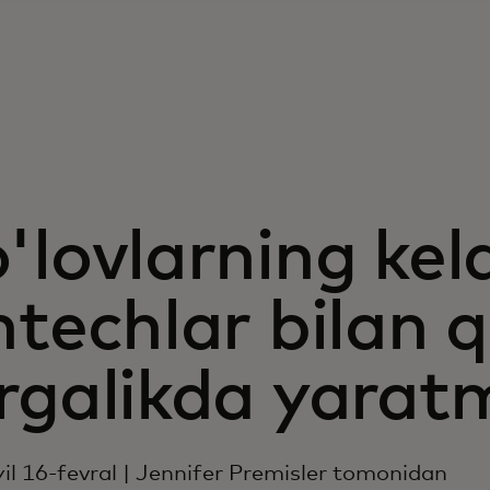
'lovlarning kel
ntechlar bilan 
irgalikda yara
il 16-fevral | Jennifer Premisler tomonidan