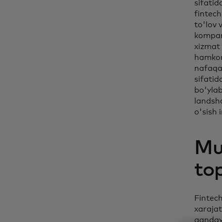
sifati
fintech
to'lov 
kompan
xizmat 
hamkor
nafaqat
sifatid
bo'ylab
landsh
o'sish 
Mu
to
Fintech
xaraja
qanday 