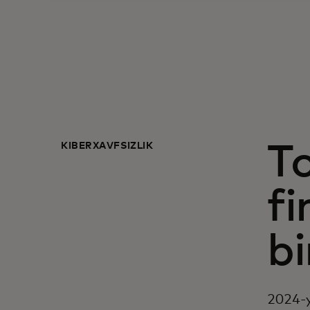
KIBERXAVFSIZLIK
To
fi
b
2024-y