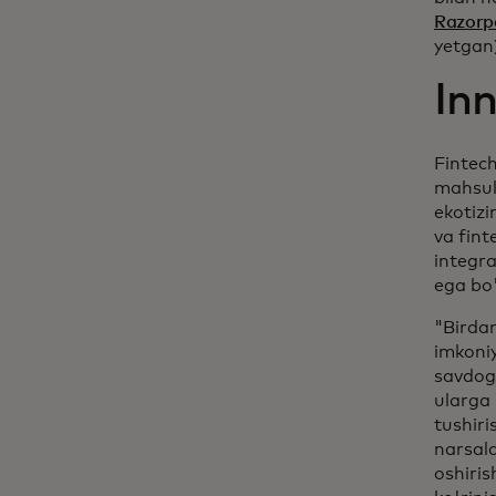
Razorp
yetgan)
Inn
Fintec
mahsul
ekotizi
va fint
integra
ega bo
"Birda
imkoniy
savdoga
ularga 
tushiri
narsala
oshiris