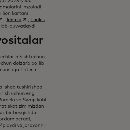
aqat 2023-yilda
nomalarini imzoladi
llion kartani
pens in a new tab
opens in a new tab
opens in a new tab
,
Idemia
,
Thales
lab-quvvatlaydi.
ositalar
techlar o'sishi uchun
uchun dolzarb bo'lib
Bu boshqa fintech
a ishga tushirishga
dirish uchun eng
, Pomelo va Swap kabi
rat ekotizimimizdan
ar bir bosqichda
yordam beradi,
o'playdi va jarayonni