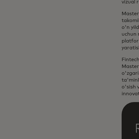
vizual 
Masterc
takomi
o'n yil
uchun 
platfor
yarati
Fintech
Masterc
o'zgar
ta'minl
o'sish 
innova