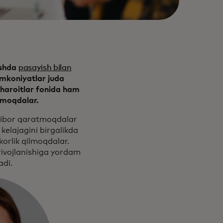
opens in a new tab
ishda
pasayish bilan
imkoniyatlar juda
sharoitlar fonida ham
tmoqdalar.
'tibor qaratmoqdalar
kelajagini birgalikda
korlik qilmoqdalar.
rivojlanishiga yordam
hadi.