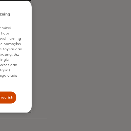
zning
vdo
yamizni
 kabi
uvchilarning
ama namoyish
 fayllaridan
bosing. Siz
yingi
hingiz
ositasidan
tgan).
ishga
iga oladi;
shqarish