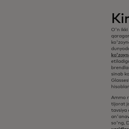
Ki
O'n ikki 
qaragan
ko'zoyna
dunyodag
ko'zoyn
etiladi
brendla
sinab k
Glasses
hisobla
Ammo ra
tijorat 
tavsiya
an'anav
so'ng, 