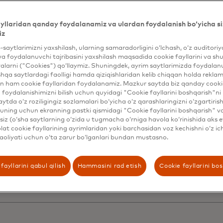
jozlar bilan
nosabatlarni
yllaridan qanday foydalanamiz va ulardan foydalanish bo‘yicha si
iz
uqurlashtirish va sa
b-saytlarimizni yaxshilash, ularning samaradorligini o‘lchash, o‘z auditori
va foydalanuvchi tajribasini yaxshilash maqsadida cookie fayllarini va shu
alarni ("Cookies") qo‘llaymiz. Shuningdek, ayrim saytlarimizda foydalan
jmini oshirish uchun
hqa saytlardagi faolligi hamda qiziqishlaridan kelib chiqqan holda rekl
n ham cookie fayllaridan foydalanamiz. Mazkur saytda biz qanday cookie
foydalanishimizni bilish uchun quyidagi "Cookie fayllarini boshqarish"ni 
namic Yield bilan ke
aytda o‘z roziligingiz sozlamalari bo‘yicha o‘z qarashlaringizni o‘zgartiris
ning uchun ekranning pastki qismidagi "Cookie fayllarini boshqarish" v
iz (o‘sha saytlarning o‘zida u tugmacha o‘rniga havola ko‘rinishida aks e
rajali shaxsiylashtir
at cookie fayllarining ayrimlaridan yoki barchasidan voz kechishni o‘z ich
aoliyati uchun o‘ta zarur bo‘lganlari bundan mustasno.
ishish
fayllarini qabul qilish
Hammasini rad etish
Cookie fayllarini bo