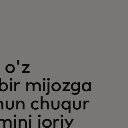
 o'z
 bir mijozga
hun chuqur
mini joriy