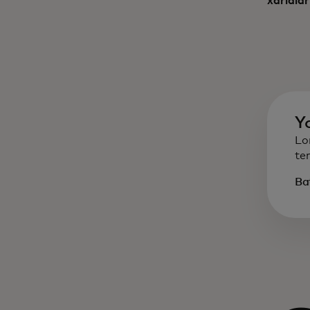
xaridla
Y
Lo
te
Bat