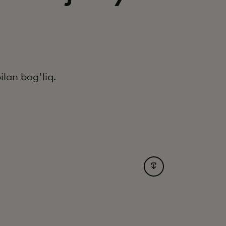
lan bog'liq.
opens in a new tab