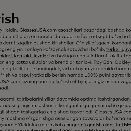
rish
yil oldin,
GlassesUSA.com
asoschilari bozordagi boshqa k
da ancha arzon narxlarda yuqori sifatli retsept bo'yicha 
klarni taqdim etishga kirishdilar. O'n yil o'tgach, kompan
i eng yirik onlayn ko'zoynak sotuvchisi bo'lib,
turli xil q
aklari
,
kontakt linzalari
va boshqa mahsulotlarni taklif eta
gan eng katta uslublar va brendlar tanlovi, Ray Ban, Oakle
rning takliflari, shuningdek, virtual oyna yordamida ham
o'rish va bepul yetkazib berish hamda 100% pulni qaytarib 
USA.com sizning barcha ko'rish ehtiyojlaringiz uchun ya
nadi.
qamli tajribalarini yillar davomida optimallashtirgandan 
jamoasi qiziqishni oshirishi kutilganlarga qo'shimcha qiziq
 qilishdan tashqariga chiqishga tayyor edi. GlassesUSA.co
iy mashina o'rganishga asoslangan tavsiyalar bo'yicha s
Dynamic Yieldning murakkab
chuqur o'rganish algoritmi
bit