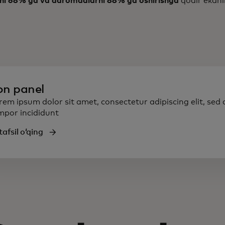
rni 68% ga va daromadlarni 88% ga oshirishga
qodir ekanli
on panel
rem ipsum dolor sit amet, consectetur adipiscing elit, sed
mpor incididunt
afsil oʻqing