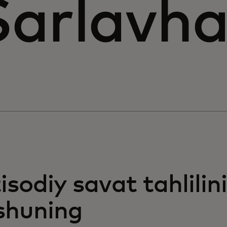
Sarlavh
isodiy savat tahlilini
shuning