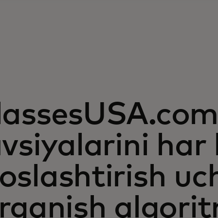
lassesUSA.com
vsiyalarini har
oslashtirish uc
rganish algorit