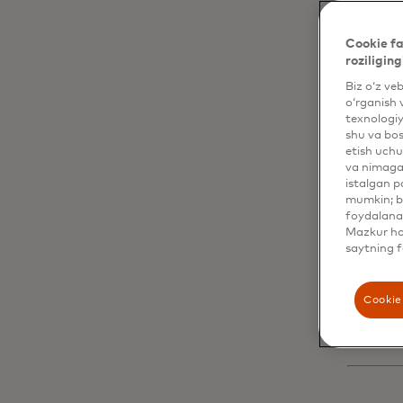
Mi
mu
Cookie fa
roziliging
ch
Biz o‘z ve
o‘rganish 
texnologiy
ha
shu va bos
etish uchu
va nimaga 
Dy
istalgan p
mumkin; bu
foydalanas
da
Mazkur hol
saytning f
er
Cookie 