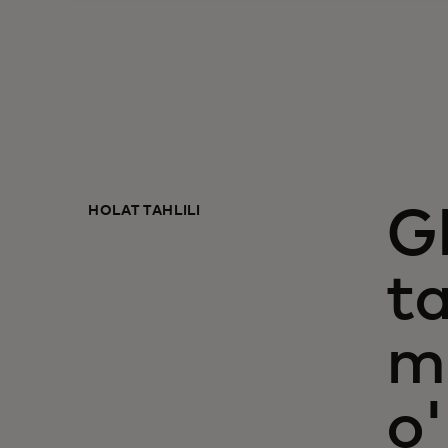
HOLAT TAHLILI
G
ta
m
o'