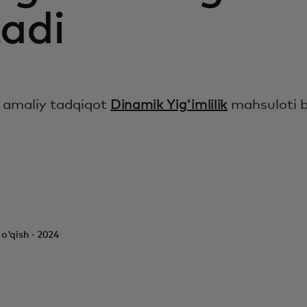
tadi
 amaliy tadqiqot
Dinamik Yig'imlilik
mahsuloti bi
o'qish · 2024