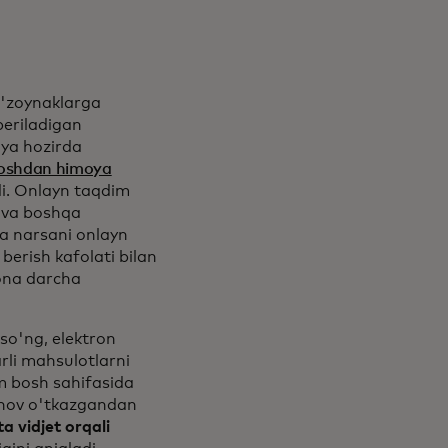
o'zoynaklarga
beriladigan
iya hozirda
uyoshdan himoya
di. Onlayn taqdim
y va boshqa
ma narsani onlayn
berish kafolati bilan
gona darcha
so'ng, elektron
arli mahsulotlarni
m bosh sahifasida
inov o'tkazgandan
ta vidjet orqali