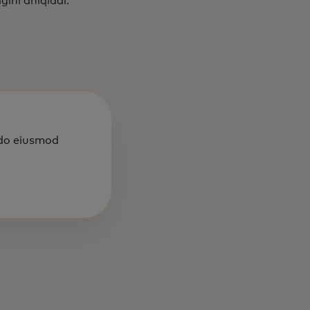
gini aniqladi.
 do eiusmod