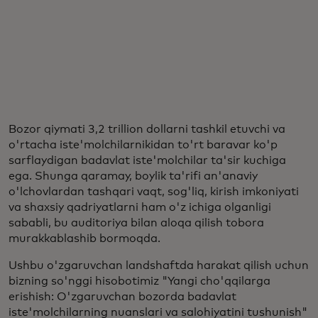
Bozor qiymati 3,2 trillion dollarni tashkil etuvchi va
o'rtacha iste'molchilarnikidan to'rt baravar ko'p
sarflaydigan badavlat iste'molchilar ta'sir kuchiga
ega. Shunga qaramay, boylik ta'rifi an'anaviy
o'lchovlardan tashqari vaqt, sog'liq, kirish imkoniyati
va shaxsiy qadriyatlarni ham o'z ichiga olganligi
sababli, bu auditoriya bilan aloqa qilish tobora
murakkablashib bormoqda.
Ushbu o'zgaruvchan landshaftda harakat qilish uchun
bizning so'nggi hisobotimiz "Yangi cho'qqilarga
erishish: O'zgaruvchan bozorda badavlat
iste'molchilarning nuanslari va salohiyatini tushunish"