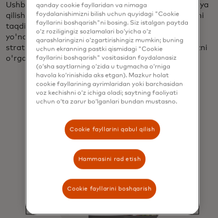
Ushbu nufuzli auditoriya moslashishga va innovatsiya
qanday cookie fayllaridan va nimaga
foydalanishimizni bilish uchun quyidagi "Cookie
qilishga tayyor brendlar uchun mislsiz imkoniyatlarni
fayllarini boshqarish"ni bosing. Siz istalgan paytda
taqdim etadi. Boy bozorni mazmunli va kelajakka
o‘z roziligingiz sozlamalari bo‘yicha o‘z
yo'naltirilgan usullar bilan jalb qilishning amaliy
qarashlaringizni o‘zgartirishingiz mumkin; buning
strategiyalarini topish uchun bizning topilmalarimizni
uchun ekranning pastki qismidagi "Cookie
o'rganib chiqing.
fayllarini boshqarish" vositasidan foydalanasiz
(o‘sha saytlarning o‘zida u tugmacha o‘rniga
havola ko‘rinishida aks etgan). Mazkur holat
cookie fayllarining ayrimlaridan yoki barchasidan
voz kechishni o‘z ichiga oladi; saytning faoliyati
uchun o‘ta zarur bo‘lganlari bundan mustasno.
Cookie fayllarini qabul qilish
Hammasini rad etish
Cookie fayllarini boshqarish