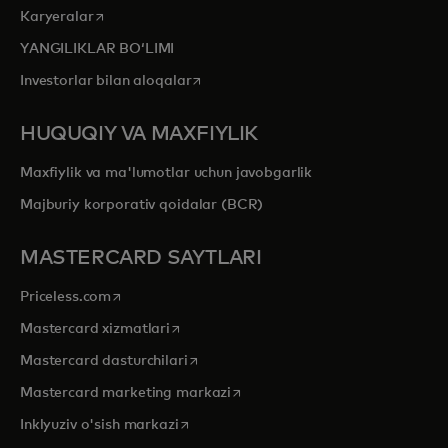
opens in a new tab
Karyeralar
YANGILIKLAR BOʻLIMI
opens in a new tab
Investorlar bilan aloqalar
HUQUQIY VA MAXFIYLIK
Maxfiylik va ma'lumotlar uchun javobgarlik
Majburiy korporativ qoidalar (BCR)
MASTERCARD SAYTLARI
opens in a new tab
Priceless.com
opens in a new tab
Mastercard xizmatlari
opens in a new tab
Mastercard dasturchilari
opens in a new tab
Mastercard marketing markazi
opens in a new tab
Inklyuziv o'sish markazi