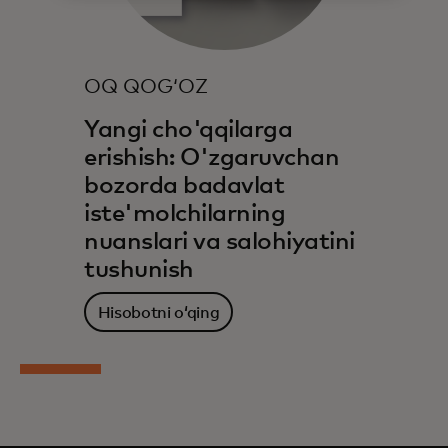
OQ QOG‘OZ
Yangi cho'qqilarga
erishish: O'zgaruvchan
bozorda badavlat
iste'molchilarning
nuanslari va salohiyatini
tushunish
Hisobotni oʻqing