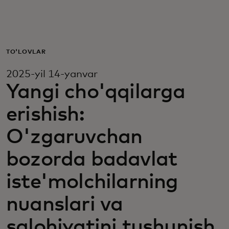
Siz uchun
Biznes uchun
TO'LOVLAR
2025-yil 14-yanvar
Butun dunyo uchun
Yangi cho'qqilarga
erishish:
Innovatorlar uchun
O'zgaruvchan
Yangiliklar va trendlar
bozorda badavlat
iste'molchilarning
nuanslari va
salohiyatini tushunish