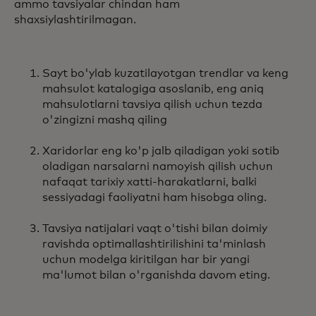
ammo tavsiyalar chindan ham
shaxsiylashtirilmagan.
Sayt bo'ylab kuzatilayotgan trendlar va keng
mahsulot katalogiga asoslanib, eng aniq
mahsulotlarni tavsiya qilish uchun tezda
o'zingizni mashq qiling
Xaridorlar eng ko'p jalb qiladigan yoki sotib
oladigan narsalarni namoyish qilish uchun
nafaqat tarixiy xatti-harakatlarni, balki
sessiyadagi faoliyatni ham hisobga oling.
Tavsiya natijalari vaqt o'tishi bilan doimiy
ravishda optimallashtirilishini ta'minlash
uchun modelga kiritilgan har bir yangi
ma'lumot bilan o'rganishda davom eting.