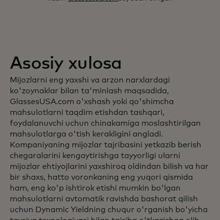
Asosiy xulosa
Mijozlarni eng yaxshi va arzon narxlardagi
ko'zoynaklar bilan ta'minlash maqsadida,
GlassesUSA.com o'xshash yoki qo'shimcha
mahsulotlarni taqdim etishdan tashqari,
foydalanuvchi uchun chinakamiga moslashtirilgan
mahsulotlarga o'tish kerakligini angladi.
Kompaniyaning mijozlar tajribasini yetkazib berish
chegaralarini kengaytirishga tayyorligi ularni
mijozlar ehtiyojlarini yaxshiroq oldindan bilish va har
bir shaxs, hatto voronkaning eng yuqori qismida
ham, eng ko'p ishtirok etishi mumkin bo'lgan
mahsulotlarni avtomatik ravishda bashorat qilish
uchun Dynamic Yieldning chuqur o'rganish bo'yicha