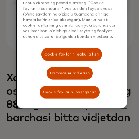
uchun ekranning pastki qismidagi "Cookie
fayllarini boshqarish" vositasidan foydalanasiz
(o‘sha saytlarning o‘zida u tugmacha o‘rniga
havola ko‘rinishida aks etgan). Mazkur holat
cookie fayllarining ayrimlaridan yoki barchasidan
voz kechishni o‘z ichiga oladi; saytning faoliyati
uchun o‘ta zarur bo‘lganlari bundan mustasno.
Cookie fayllarini qabul qilish
Hammasini rad etish
Xaridlarning 68% ga
oshishi va daromadning
Cookie fayllarini boshqarish
88% ga oshishi,
barchasi bitta vidjetdan