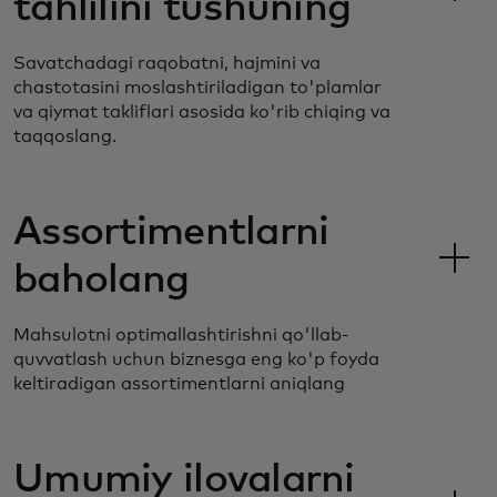
tahlilini tushuning
Savatchadagi raqobatni, hajmini va
chastotasini moslashtiriladigan to'plamlar
va qiymat takliflari asosida ko'rib chiqing va
taqqoslang.
Assortimentlarni
baholang
Mahsulotni optimallashtirishni qo'llab-
quvvatlash uchun biznesga eng ko'p foyda
keltiradigan assortimentlarni aniqlang
Umumiy ilovalarni