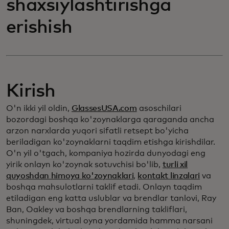
shaxsiylashtirishga
erishish
Kirish
O'n ikki yil oldin,
GlassesUSA.com
asoschilari
bozordagi boshqa ko'zoynaklarga qaraganda ancha
arzon narxlarda yuqori sifatli retsept bo'yicha
beriladigan ko'zoynaklarni taqdim etishga kirishdilar.
O'n yil o'tgach, kompaniya hozirda dunyodagi eng
yirik onlayn ko'zoynak sotuvchisi bo'lib,
turli xil
quyoshdan himoya ko'zoynaklari
,
kontakt linzalari
va
boshqa mahsulotlarni taklif etadi. Onlayn taqdim
etiladigan eng katta uslublar va brendlar tanlovi, Ray
Ban, Oakley va boshqa brendlarning takliflari,
shuningdek, virtual oyna yordamida hamma narsani