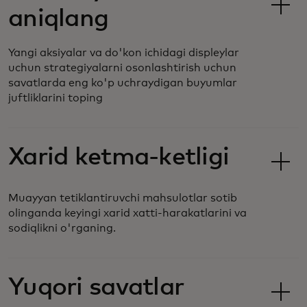
aniqlang
Yangi aksiyalar va do'kon ichidagi displeylar
uchun strategiyalarni osonlashtirish uchun
savatlarda eng ko'p uchraydigan buyumlar
juftliklarini toping
Xarid ketma-ketligi
Muayyan tetiklantiruvchi mahsulotlar sotib
olinganda keyingi xarid xatti-harakatlarini va
sodiqlikni o'rganing.
Yuqori savatlar