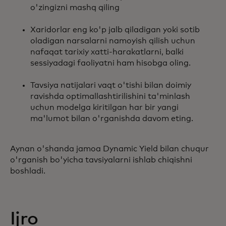
o'zingizni mashq qiling
Xaridorlar eng ko'p jalb qiladigan yoki sotib
oladigan narsalarni namoyish qilish uchun
nafaqat tarixiy xatti-harakatlarni, balki
sessiyadagi faoliyatni ham hisobga oling.
Tavsiya natijalari vaqt o'tishi bilan doimiy
ravishda optimallashtirilishini ta'minlash
uchun modelga kiritilgan har bir yangi
ma'lumot bilan o'rganishda davom eting.
Aynan o'shanda jamoa Dynamic Yield bilan chuqur
o'rganish bo'yicha tavsiyalarni ishlab chiqishni
boshladi.
Ijro