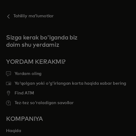
Tahliliy maʼlumotlar
Sizga kerak bo'lganda biz
doim shu yerdamiz
YORDAM KERAKMI?
Yordam oling
Yo'qolgan yoki o'g'irlangan karta haqida xabar bering
Find ATM
Tez-tez so'raladigan savollar
KOMPANIYA
Haqida