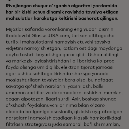
Rivojlangan chuqur o'rganish algoritmi yordamida
har bir kishi uchun dinamik ravishda tavsiya etilgan
mahsulotlar harakatga keltirishi bashorat qilingan.
Mijozlar safarida voronkaning eng yuqori qismini
ifodalovchi GlassesUSA.com, tarixan oltitagacha
turli xil mahsulotlarni namoyish etuvchi tavsiya
vidjetini namoyish etgan, katlam ostidagi maydonga
qayta tashrif buyurishga qaror qildi. Ushbu oldingi
va markaziy joylashtirishdan iloji boricha ko'proq
foyda olishga umid qilib, elektron tijorat jamoasi,
agar ushbu sahifaga kirishda shaxsga yanada
moslashtirilgan tavsiyalar bera olsa, bu nafaqat
savatga qo'shish narxlarini yaxshilash, balki
umuman xaridlar va daromadlarni oshirishi mumkin,
degan gipotezani ilgari surdi. Axir, boshqa shunga
o'xshash foydalanuvchilar nima bilan o'zaro
aloqada bo'lganiga asoslanib, qiziqish uyg'otadigan
narsalarni namoyish etadigan klassik hamkorlikdagi
filtrlash strategiyasi juda samarali bo'lishi mumkin,