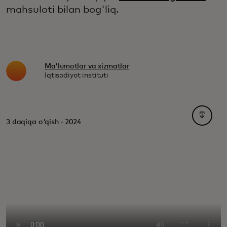
mahsuloti bilan bog'liq.
Ma'lumotlar va xizmatlar
Iqtisodiyot instituti
opens i
3 daqiqa o'qish · 2024