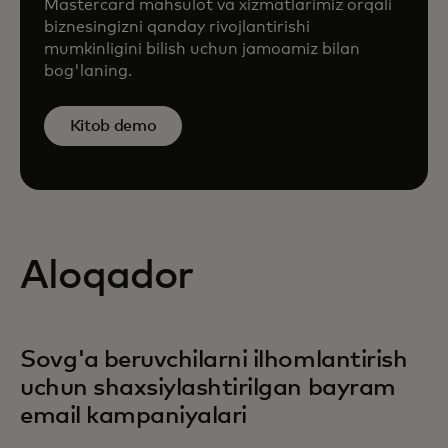
Mastercard mahsulot va xizmatlarimiz orqali
biznesingizni qanday rivojlantirishi
mumkinligini bilish uchun jamoamiz bilan
bog'laning.
Kitob demo
Aloqador
Sovg'a beruvchilarni ilhomlantirish
uchun shaxsiylashtirilgan bayram
email kampaniyalari