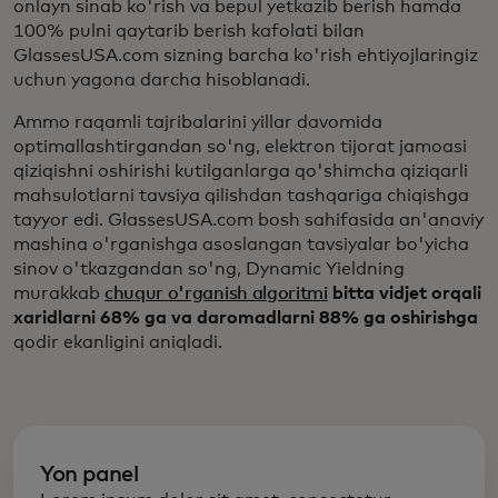
onlayn sinab ko'rish va bepul yetkazib berish hamda
100% pulni qaytarib berish kafolati bilan
GlassesUSA.com sizning barcha ko'rish ehtiyojlaringiz
uchun yagona darcha hisoblanadi.
Ammo raqamli tajribalarini yillar davomida
optimallashtirgandan so'ng, elektron tijorat jamoasi
qiziqishni oshirishi kutilganlarga qo'shimcha qiziqarli
mahsulotlarni tavsiya qilishdan tashqariga chiqishga
tayyor edi. GlassesUSA.com bosh sahifasida an'anaviy
mashina o'rganishga asoslangan tavsiyalar bo'yicha
sinov o'tkazgandan so'ng, Dynamic Yieldning
murakkab
chuqur o'rganish algoritmi
bitta vidjet orqali
xaridlarni 68% ga va daromadlarni 88% ga oshirishga
qodir ekanligini aniqladi.
Yon panel