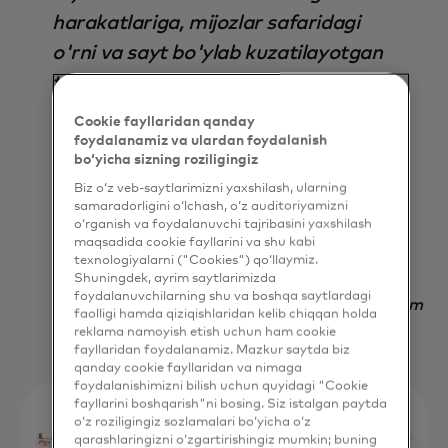
harakatlariga, mijozlar safaridagi
o'rni va sayt bo'ylab kuzatilayotgan
tendentsiyalarga asoslanib,
avtomatik ravishda to'g'ri
Cookie fayllaridan qanday
parametrlar to'plamini aniqlaydi, bu
foydalanamiz va ulardan foydalanish
bo‘yicha sizning roziligingiz
esa uni nafaqat natija, balki vaqtni
Biz o‘z veb-saytlarimizni yaxshilash, ularning
tejash jihatidan ham mavjud bo'lgan
samaradorligini o‘lchash, o‘z auditoriyamizni
o‘rganish va foydalanuvchi tajribasini yaxshilash
boshqa har qanday strategiyadan
maqsadida cookie fayllarini va shu kabi
ustun qiladi.
texnologiyalarni ("Cookies") qo‘llaymiz.
Shuningdek, ayrim saytlarimizda
foydalanuvchilarning shu va boshqa saytlardagi
Nadav Yekutiel, Head of Data, GlassesUSA.com
faolligi hamda qiziqishlaridan kelib chiqqan holda
reklama namoyish etish uchun ham cookie
fayllaridan foydalanamiz. Mazkur saytda biz
qanday cookie fayllaridan va nimaga
foydalanishimizni bilish uchun quyidagi "Cookie
fayllarini boshqarish"ni bosing. Siz istalgan paytda
o‘z roziligingiz sozlamalari bo‘yicha o‘z
qarashlaringizni o‘zgartirishingiz mumkin; buning