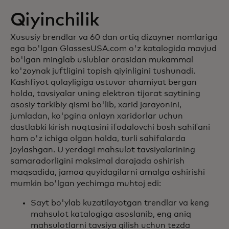
Qiyinchilik
Xususiy brendlar va 60 dan ortiq dizayner nomlariga
ega bo'lgan GlassesUSA.com o'z katalogida mavjud
bo'lgan minglab uslublar orasidan mukammal
ko'zoynak juftligini topish qiyinligini tushunadi.
Kashfiyot qulayligiga ustuvor ahamiyat bergan
holda, tavsiyalar uning elektron tijorat saytining
asosiy tarkibiy qismi bo'lib, xarid jarayonini,
jumladan, ko'pgina onlayn xaridorlar uchun
dastlabki kirish nuqtasini ifodalovchi bosh sahifani
ham o'z ichiga olgan holda, turli sahifalarda
joylashgan. U yerdagi mahsulot tavsiyalarining
samaradorligini maksimal darajada oshirish
maqsadida, jamoa quyidagilarni amalga oshirishi
mumkin bo'lgan yechimga muhtoj edi:
Sayt bo'ylab kuzatilayotgan trendlar va keng
mahsulot katalogiga asoslanib, eng aniq
mahsulotlarni tavsiya qilish uchun tezda