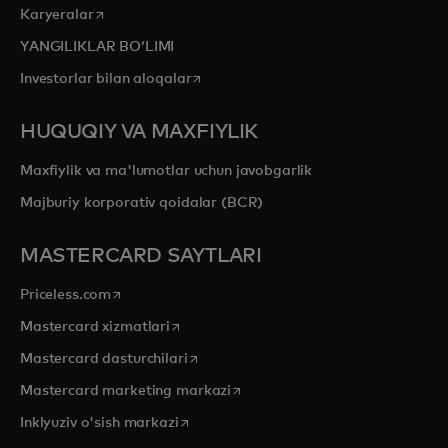
opens in a new tab
Karyeralar
YANGILIKLAR BOʻLIMI
opens in a new tab
Investorlar bilan aloqalar
HUQUQIY VA MAXFIYLIK
Maxfiylik va ma'lumotlar uchun javobgarlik
Majburiy korporativ qoidalar (BCR)
MASTERCARD SAYTLARI
opens in a new tab
Priceless.com
opens in a new tab
Mastercard xizmatlari
opens in a new tab
Mastercard dasturchilari
opens in a new tab
Mastercard marketing markazi
opens in a new tab
Inklyuziv o'sish markazi