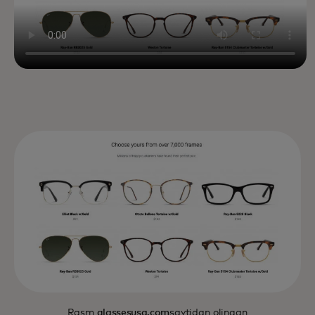
Rasm
glassesusa.com
saytidan olingan