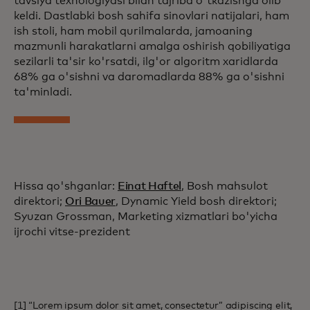
tavsiya texnologiyasi bilan tajriba o'tkazishga olib
keldi. Dastlabki bosh sahifa sinovlari natijalari, ham
ish stoli, ham mobil qurilmalarda, jamoaning
mazmunli harakatlarni amalga oshirish qobiliyatiga
sezilarli ta'sir ko'rsatdi, ilg'or algoritm xaridlarda
68% ga o'sishni va daromadlarda 88% ga o'sishni
ta'minladi.
Hissa qo'shganlar:
Einat Haftel
, Bosh mahsulot
direktori;
Ori Bauer
, Dynamic Yield bosh direktori;
Syuzan Grossman, Marketing xizmatlari bo'yicha
ijrochi vitse-prezident
[1] “Lorem ipsum dolor sit amet, consectetur” adipiscing elit,