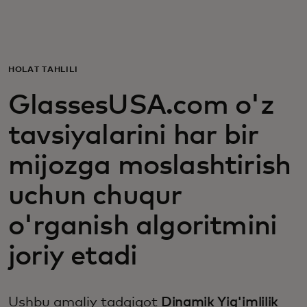
Siz uchun
Biznes uchun
HOLAT TAHLILI
GlassesUSA.com o'z
Butun dunyo uchun
tavsiyalarini har bir
Innovatorlar uchun
mijozga moslashtirish
uchun chuqur
Yangiliklar va trendlar
o'rganish algoritmini
joriy etadi
Ushbu amaliy tadqiqot
Dinamik Yig'imlilik