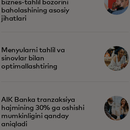
biznes-tahlil bozorini
baholashining asosiy
jihatlari
Menyularni tahlil va
sinovlar bilan
optimallashtiring
AIK Banka tranzaksiya
hajmining 30% ga oshishi
mumkinligini qanday
aniqladi