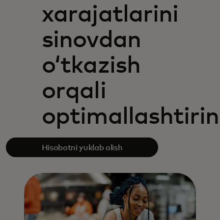
xarajatlarini
sinovdan
oʻtkazish
orqali
optimallashtiri
Hisobotni yuklab olish