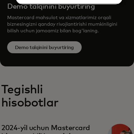
Demo talqinini buyurtiring
Mastercard mahsulot va xizmatlarimiz orqali
biznesingizni qanday rivojlantirishi mumkinligini
bilish uchun jamoamiz bilan bog'laning.
Demo talqinini buyurtiring
Tegishli
hisobotlar
2024-yil uchun Mastercard