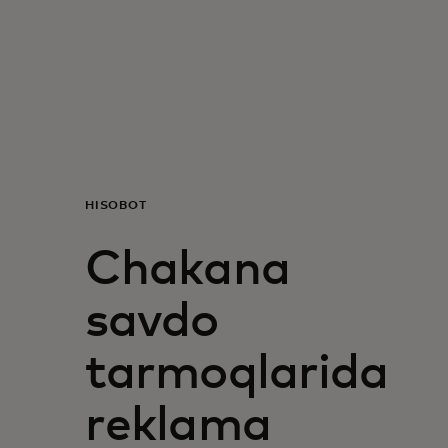
Siz uchun
Biznes uchun
Butun dunyo uchun
HISOBOT
Innovatorlar uchun
Chakana
Yangiliklar va trendlar
savdo
tarmoqlarida
reklama