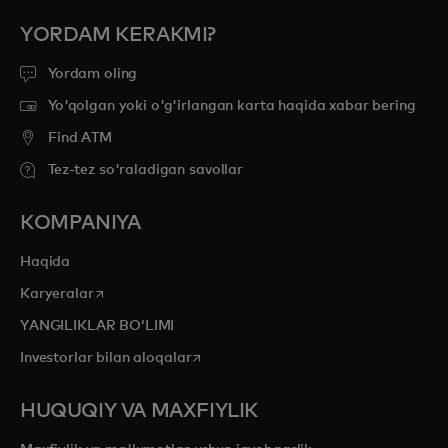
YORDAM KERAKMI?
Yordam oling
Yo'qolgan yoki o'g'irlangan karta haqida xabar bering
Find ATM
Tez-tez so'raladigan savollar
KOMPANIYA
Haqida
opens in a new tab
Karyeralar
YANGILIKLAR BOʻLIMI
opens in a new tab
Investorlar bilan aloqalar
HUQUQIY VA MAXFIYLIK