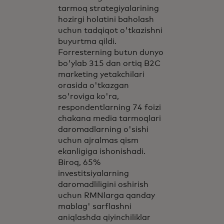
tarmoq strategiyalarining
hozirgi holatini baholash
uchun tadqiqot o'tkazishni
buyurtma qildi.
Forresterning butun dunyo
bo'ylab 315 dan ortiq B2C
marketing yetakchilari
orasida o'tkazgan
so'roviga ko'ra,
respondentlarning 74 foizi
chakana media tarmoqlari
daromadlarning o'sishi
uchun ajralmas qism
ekanligiga ishonishadi.
Biroq, 65%
investitsiyalarning
daromadliligini oshirish
uchun RMNlarga qanday
mablag' sarflashni
aniqlashda qiyinchiliklar