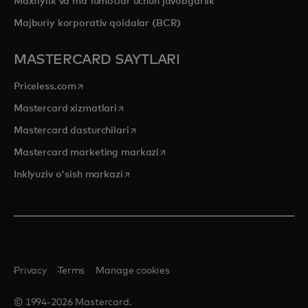
Maxfiylik va ma'lumotlar uchun javobgarlik
Majburiy korporativ qoidalar (BCR)
MASTERCARD SAYTLARI
opens in a new tab
Priceless.com
opens in a new tab
Mastercard xizmatlari
opens in a new tab
Mastercard dasturchilari
opens in a new tab
Mastercard marketing markazi
opens in a new tab
Inklyuziv o'sish markazi
Privacy
Terms
Manage cookies
© 1994-2026 Mastercard.