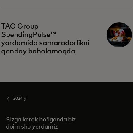
TAO Group
SpendingPulse™
yordamida samaradorlikni
qanday baholamoqda
2024-yil
Sizga kerak bo'lganda biz
doim shu yerdamiz