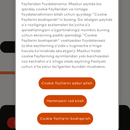
duch kelayotgan
fayllaridan foydalanamiz. Mazkur saytda biz
hozirgi qiyinchiliklar
qanday cookie fayllaridan va nimaga
foydalanishimizni bilish uchun quyidagi "Cookie
RMN hamkorligini
fayllarini boshqarish"ni bosing. Siz istalgan paytda
qurishning potentsial
o‘z roziligingiz sozlamalari bo‘yicha o‘z
foydalari
qarashlaringizni o‘zgartirishingiz mumkin; buning
uchun ekranning pastki qismidagi "Cookie
fayllarini boshqarish" vositasidan foydalanasiz
(o‘sha saytlarning o‘zida u tugmacha o‘rniga
Hisobotni yuklab olish
havola ko‘rinishida aks etgan). Mazkur holat
cookie fayllarining ayrimlaridan yoki barchasidan
voz kechishni o‘z ichiga oladi; saytning faoliyati
uchun o‘ta zarur bo‘lganlari bundan mustasno.
Cookie fayllarini qabul qilish
Hammasini rad etish
Cookie fayllarini boshqarish