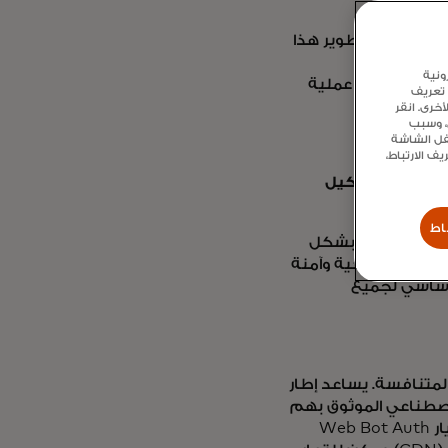
ام، وقمنا بتطوير هذا
لخاص
بمطوري
ونية
عليقات لدعم عملية
 تعريف
خرى. انقر
ع، وسبب
سفل الشاشة
 الارتباط،
 المميزة للوكيل
جيل والتحقق من وكلاء الذكاء
اط
بالتعامل على شبكة Mastercard. يتم تحديد كل وكيل بشكل
تماد ديناميكية وآمنة
أساسي لجميع
المتنافسة. يساعد إطار
وكلاء الذكاء الاصطناعي الموثوق بهم
وقبول المعاملات الآمنة والمرموزة بأقل جهد ممكن. من خلال تطبيق معيار Web Bot Auth