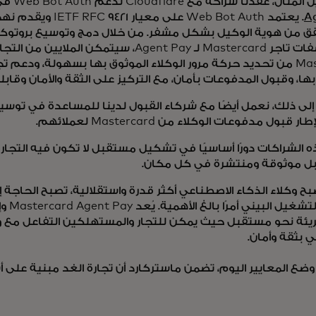
قدنا شراكة مع Cloudflare لدعم Web Bot Auth في برنامج
A
. يعتمد Web Bot Auth على م
في مواصفات تاجر Mastercard لـ Agent Pay، سيتمكن المل
Mastercard من تحديد حركة مرور الوكلاء الموثوق بها بسهولة، ودع
ها، وقبول المدفوعات بأمان، مع التركيز على الثقة والأمان وقابل
إلى ذلك، نعمل أيضًا مع شركاء القبول لدينا للمساعدة في توسيع
قبول مدفوعات الوكلاء من Mastercard لعملائهم.
 الشراكات دورًا أساسيًا في تشكيل مستقبل لا تكون فيه التجار
 موثوقة ومنتشرة في كل مكان.
ح وكلاء الذكاء الاصطناعي أكثر قدرة واستقلالية، تصبح الحاجة إ
وقابلية 
ئة نحو مستقبل حيث يمكن للتجار والمستهلكين التفاعل مع وك
ي بثقة وأمان.
ضع المعايير اليوم، تضمن ماستركارد أن تجارة الغد مبنية على أ