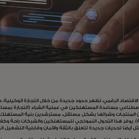
لاقتصاد الرقمي، تظهر حدود جديدة من خلال التجارة الوكيلية، 
لاصطناعي مساعدة المستهلكين في عملية الشراء (التجارة بمسا
 المنتجات وشرائها بشكل مستقل، مسترشدين بنية المستهلك (ا
). يوفر هذا التحول النموذجي للمستهلكين والشركات راحة وكفاء
ل أيضًا تحديات جديدة تتعلق بالثقة والأمان وقابلية التشغيل ا