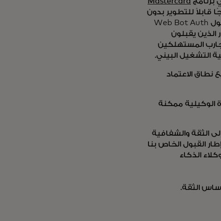
Mastercard
عيار IETF RFC 9421 ويقدم نهجًا قابلاً للتطوير بدون
رمز للتحقق من هوية الوكيل بشكل مشفر. من خلال دمج وتوسيع بروتوكول Web Bot Auth
ايين من التجار الذين يقبلون
م تجارب المستهلكين
ية التشغيل البيني.
 نطاق الاعتماد
ة الوكيلية ممكنة
لى الثقة والشفافية
التشغيل البيني أمرًا بالغ الأهمية. يُعد Mastercard Agent Pay وإطار القبول الخاص بنا
لاء الذكاء
ساس الثقة.