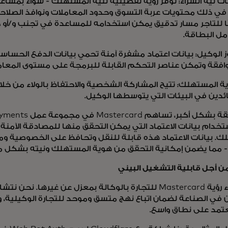
نات نية الشراء: توفر رؤية تفصيلية لنية المستهلك - سواء بمساع
 في ذلك محتويات عربة التسوق وحدود المعاملات ونوافذ الصلاحية
ًا للتاجر مسار تدقيق يمكن استخدامه للمساعدة في تجنب و/أو ح
مل البطاقة.
ز الوكيل: بيانات اعتماد مشفرة آمنة تحمي بيانات الدفع الحس
وافقة وتمكن عناصر التحكم القابلة للبرمجة على مستوى المعام
ة المستهلك: تتيح المشاركة الشخصية والاحتفاظ بالولاء من خل
ائدين في البيئات التي يتوسطها الوكيل.
خدام بيانات الاعتماد التي يمكن التحقق منها للمصادقة الآمنة
ك. بيانات الاعتماد هذه قابلة للنقل وتحافظ على الخصوصية ومت
 - مما يضمن إمكانية التحقق من هوية المستهلك ونيته بشكل مو
ن أجل قابلية التشغيل البيني
لا يتم بناء رؤية Mastercard للتجارة بالوكالة بمعزل عن غيرها. نح
 في الصناعة لضمان اتباع نهج متسق وموحد للتجارة الوكيلية، 
تمد على نطاق واسع.