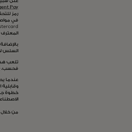
على سبيل المثال، ع
gent Pay
المعترف ب
بالإضافة 
السلس لإطار 
تلعب هذه
فحسب، بل
عندما يصب
خطوة جري
الاصطناع
من خلال و