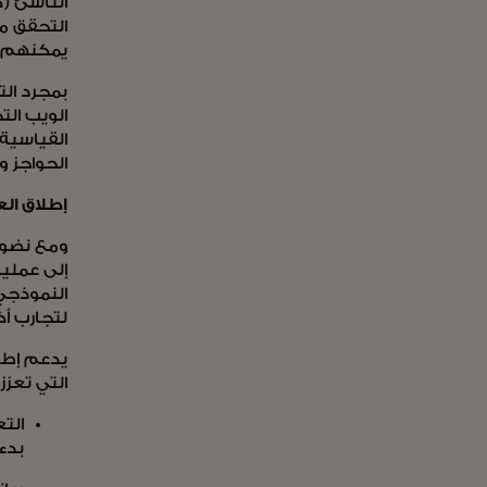
يمكنهم ال
بمجرد ال
الويب الت
القياسية 
الحواجز 
إطلاق الع
ومع نضوج
إلى عمليا
لتجارب أكث
التي تعزز
الت
بدء 