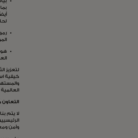
بيا
بما
أيض
لحا
رمو
الم
هوي
الع
كيفية است
والمستهل
العالمية
التعاون م
الرئيسيين
وآمن ومع