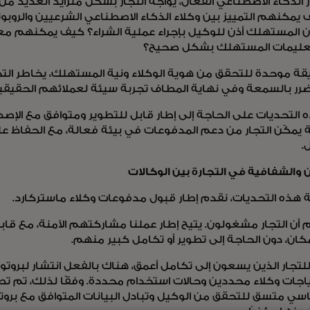
 الذكاء الاصطناعي الفعال، يواجه التجار بشكل متزايد العديد من
يمكنهم التمييز بين وكلاء الذكاء الاصطناعي الشرعيين والروبو
ن المستهلك أذن للوكيل بإجراء عملية الشراء؟ كيف يمكنهم معر
تعليمات المستهلك بشكل صحيح؟
ة موحدة للتحقق من هوية الوكلاء ونية المستهلك، يخاطر التجار
لضرر بالسمعة وفي نهاية المطاف تجربة سيئة لعملائهم الحقيق
التحديات على الحاجة إلى إطار قابل للتطوير ومتوافق مع الإصدا
 يمكّن التجار من دعم المدفوعات في بيئة فعالة، مع الحفاظ عل
ل.
ن والشفافية في التجارة بين الوكالات
 هذه التحديات، نقدم إطار قبول مدفوعات وكلاء ماستركارد.
أن التجار مشغولون. يتيح إطار عملنا مشاركتهم الآمنة، مع قابلي
ان، دون الحاجة إلى تطوير أو تكامل كبير منهم.
لتجار الذين يسعون إلى تكامل أعمق، هناك بالفعل انتشار لبروتوك
اجات وكلاء محددين وحالات استخدام محددة. وفقًا لذلك، تم تصم
سي متسق للتحقق من الوكيل وتبادل البيانات المتوافق مع بروت