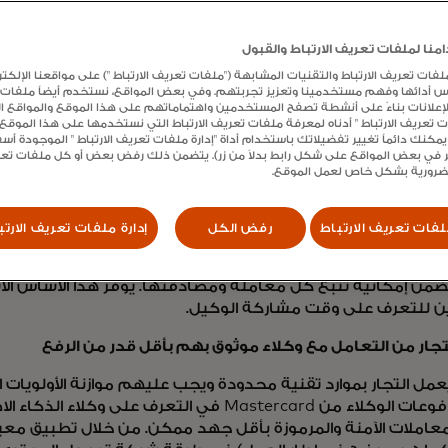
 عنها مؤخرًا.
ا مع شركائنا في الفضاء لبناء أسس
التجارة الوكيلية على
مدار الع
نا لملفات تعريف الارتباط والقبول
ناءً على ملاحظاتهم ومدخلاتهم. من خلال مشاركة إطار العمل ا
ت تعريف الارتباط والتقنيات المشابهة ("ملفات تعريف الارتباط ") على مواقعنا الإلكتر
د
، نواصل دعوة أصحاب المصلحة في الصناعة إلى الحصول على ت
س أدائها وفهم مستخدمينا وتعزيز تجربتهم. وفي بعض المواقع، نستخدم أيضاً ملفات
المستمرة.
الإعلانات بناءً على أنشطة تصفح المستخدمين واهتماماتهم على هذا الموقع والمواقع الأ
ات تعريف الارتباط " أدناه لمعرفة ملفات تعريف الارتباط التي نستخدمها على هذا الموق
يمكنك دائماً تغيير تفضيلاتك باستخدام أداة "إدارة ملفات تعريف الارتباط " الموجودة أ
ر على:
 في بعض المواقع على شكل رابط بدلاً من زر). يتضمن ذلك رفض بعض أو كل ملفات تعريف
لضرورية بشكل خاص لعمل الموقع.
لاء الذكاء الاصطناعي وتمكينهم من التعامل باستخدام الرموز
يبدأ إطار قبول مدفوعات الوكلاء من Mastercard بالتس
فات تعريف الارتباط
رفض الكل
إدارة ملفات تعريف الارتب
الاصطناعي قبل السماح لهم 
ثم تمكينه من بدء المعاملات باستخدام رموز الوكيل - بيانات اع
من إمكانية تتبع كل معاملة ومصادقتها. يوفر هذا الأساس ال
ن للتعرف على وقت مشاركة الوكيل.
تجار من التعامل مع وكلاء موثوق بهم بأقل قدر من الرفع
 يعمل التجار بموارد تقنية محدودة ويجب عليهم موازنة الأولويات 
قبول مدفوعات الوكلاء من Mastercard في التعرف على 