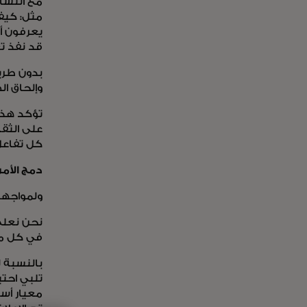
مع انتشار
مثل: كيف 
يعرفون أ
قد نفذ 
بدون طريق
وإلحاق ا
تؤكد هذه 
على الثقة
كل تفاع
دمج الأم
ولمواجهة
نحن نعلم 
في كل مك
بالنسبة ل
تلبي احتي
معيار أسا