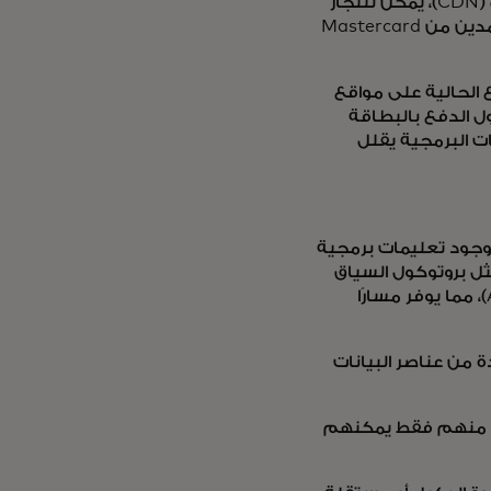
الناشئ (كما هو موضح في إطار العمل) في طبقة شبكة توصيل المحتوى (CDN)، يمكن للتجار
التحقق من أصالة الوكيل دون نشر كود جديد، مما يضمن أن الوكلاء المعتمدين من Mastercard
 الحالية على مواقع
ول الدفع بالبطاقة
ات البرمجية يقلل
 وجود تعليمات برمجية
ثل بروتوكول السياق
النموذجي (MCP)، وAgent2Agent (A2A)، وبروتوكول التجارة الوكيل (ACP)، مما يوفر مسارًا
عة موحدة من عناصر البيانات
حقق منهم فقط يمكنهم