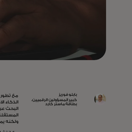
بابلو فوريز
مع تطور ا
كبير المسؤولين الرقميين،
الذكاء ا
بطاقة ماستر كارد
البحث عن
المستقلة
ولكنه يمث