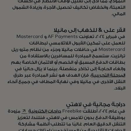
النموذج، مما أدى إلى تقليل أوقات الانتظار في أكشاك
التعبئة، وانخفاض تكاليف تحصيل الأجرة، وزيادة الشمول
المالي.
انقر على & للذهاب إلى مانيلا
في فبراير 2024، تعاونت AF Payments و Mastercard
للعمل على تمكين القبول اللاتلامسي لبطاقات
Mastercard في حافلات مانيلا وجزء من نظام مترو ريل
ترانزيت. ستسمح المبادرة للمسافرين بالاستفادة من
بطاقات الدفع المسبق أو الخصم أو الائتمان الخاصة بهم
وإلغاء الحاجة إلى تذاكر منفصلة. بينما لا يزال حاليًا في
المرحلة التجريبية
، فإن الهدف هو نشر المبادرة عبر طرق
النقل الأخرى في مانيلا وفي نهاية المطاف في جميع أنحاء
البلاد.
دراجة مجانية في لاهتي
 in a new tab
في عام 2024، أطلقت Freebike
دراجات إلكترونية
مزودة
بوظيفة الدفع بدون تلامس في لاهتي، فنلندا، لتعزيز
التنقل الدقيق العام. غالبًا ما تتطلب أنظمة مشاركة
الدراجات التقليدية من المستخدمين امتلاك حسابات