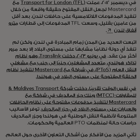
في ديسمبر 2012، عملت
Transport for London (TFL)
مع
Mastercard لجعل النقل المفتوح حقيقة واقعة من خلال
تنفيذ المدفوعات اللاتلامسية على حافلات لندن. بعد أقل
من عامين بقليل، وسعت TFL المدفوعات إلى قطارات
مترو
opens in a new tab
أنفاق لندن
.
اتبعت العديد من المدن زمام المبادرة في لندن، ولكن لم
تنفذ أي دولة نظامًا مشابهًا على مستوى البلاد إلا بعد مرور
أكثر من عقد.
في يونيو 2023، دخلت Translink، وهو نظام
تذاكر هولندي متعدد المشغلين، جنبًا إلى جنب مع مشغلي
النقل العام (PToS)، في شراكة مع Mastercard لتنفيذ نظام
الحلقة المفتوحة على مستوى البلاد في هولندا.
في نفس الوقت تقريبًا، دخلت شركة Maldives Transport &
للمقاولات (MTCC) وبنك جزر المالديف في شراكة مع
Mastercard لتنفيذ مدفوعات مفتوحة على نظام الحافلات
والعبارات على مستوى البلاد في جزر المالديف.
توفر الأساليب
المتنوعة لأنظمة النقل الوطنية في هولندا وجزر المالديف
دراسات حالة لمنظمات PTO العالمية والحكومات.
تأتي المزيد من الأفكار من أشكال التعاون الأخرى حول العالم.