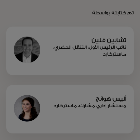
تم كتابته بواسطة
تشابين فلين
نائب الرئيس الأول، التنقل الحضري،
ماستركارد
أليس هوانج
مستشار إداري مشارك، ماستركارد