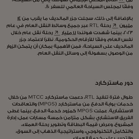
وفقًا لمجلس السياحة العالمي للسفر &.
بالإضافة إلى ذلك، سجلت جزر المالديف ما يقرب من
14
opens in a new tab
مليون
رحلة RTL عبر جميع وسائط النقل العام في عام
opens in a new tab
2023، بينما شهدت هولندا
1.1 مليار
رحلة نقل عام خلال
نفس العام، وفقًا للأرقام الحكومية. نظرًا لاعتماد جزر
المالديف على السياحة، فمن الأهمية بمكان أن يتمكن الزوار
من الوصول بسهولة إلى وسائل النقل العام.
دور ماستركارد
طوال فترة تنفيذ RTL، دعمت ماستركارد MTCC من خلال
خدمات بوابة الدفع من ماستركارد (MPGS) والتعاقدات
الاستشارية. عملت MPGS كمزود خدمة الدفع، بينما غطى
الفريق الاستشاري بشكل متزامن خمسة مسارات عمل: إدارة
المشروع، وعرض قيمة البطاقة وتطوير رحلة العملاء،
والتكامل التكنولوجي، واستراتيجية الذهاب إلى السوق،
والتدريب على خدمة العملاء.