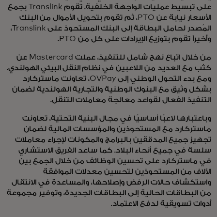
على تبسيط عمليات الواجهة الخلفية. تقوم Translink بجمع
الأسعار نيابة عن PTO، ثم تقوم بتحويل الأموال من البنك
المُصدر لحامل البطاقة إلى البنك المستحوذ على Translink،
وأخيراً تقوم بتوزيع الإيرادات على كل من PTO.
من خلال اتباع نهج شامل للتنفيذ، عملت Mastercard عن
كثب مع العديد من اللاعبين في
نظام النقل البيئي الهولندي
.
ومع بدء التحول الوطني إلى OVPay، تعاونت ماستركارد
بشكل وثيق مع البنوك الوطنية والتجارية الهولندية لضمان
التنفيذ الفعال لقواعد معالجة معاملات التنقل.
وباعتبارها لاعبًا أساسيًا في مجال البنية التحتية، تعاونت
ماستركارد مع المستحوذين والمؤسسات المالية لضمان
تجهيز جميع المدققين بالبرامج والمكونات لإجراء معاملات
سلسة في جميع أنحاء البلاد. كما ساعد الفريق الاستشاري
في ماستركارد على تحسين الوظائف من خلال الجمع بين
الآلاف من المستحوذين لتحسين معدلات الموافقة
واستكشاف حالات الرفض وإصلاحها، والمساعدة في الانتقال
من البطاقات الحالية إلى البطاقات الجديدة، وتوفير مجموعة
أدوات تسويقية لدفع الاعتماد.