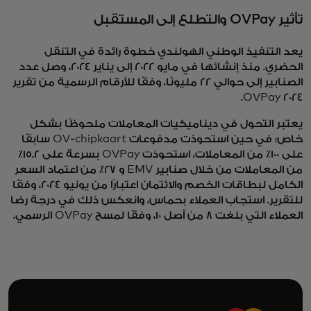
تأثير OVPay والتطلع إلى المستقبل
يعد التنفيذ الوطني الهولندي خطوة رائدة في التنقل
الحضري. منذ إنشائها في مايو 2022 إلى يناير 2024، وصل عدد
الصنابير إلى حوالي 22 مليونًا، وفقًا للأرقام الرسمية من تقرير
OVPay 2024.
يعتبر التحول في ديناميكيات المعاملات ملحوظًا بشكل
خاص: في حين استحوذت مدفوعات OV-chipkaart سابقًا
على 100٪ من المعاملات، استحوذت OVPay بسرعة على 15.2٪
من المعاملات من خلال صنابير EMV و 27٪ من اعتماد السعر
الكامل لبطاقات الخصم والائتمان اعتبارًا من يونيو 2024، وفقًا
للتقرير. استجاب العملاء بحماس، وانعكس ذلك في درجة رضا
العملاء التي بلغت 8 من أصل 10، وفقًا لمسح OVPay الرسمي.