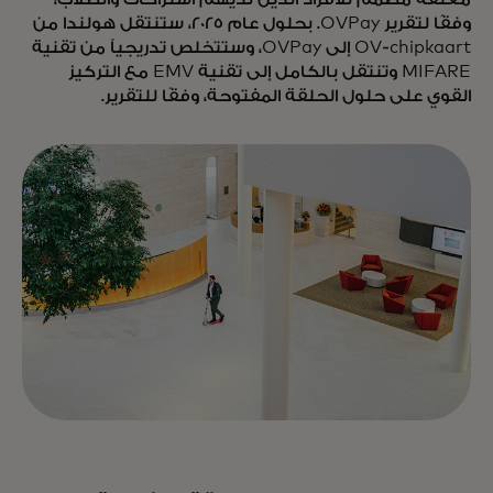
وفقًا لتقرير OVPay. بحلول عام 2025، ستنتقل هولندا من
OV-chipkaart إلى OVPay، وستتخلص تدريجياً من تقنية
MIFARE وتنتقل بالكامل إلى تقنية EMV مع التركيز
القوي على حلول الحلقة المفتوحة، وفقًا للتقرير.