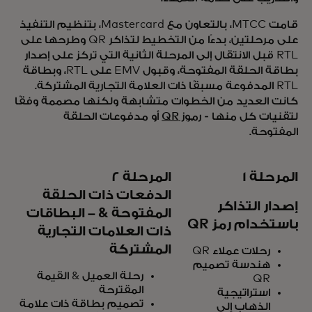
قامت MTCC، بالتعاون مع Mastercard، بتنظيم التنفيذ
على مرحلتين، بدءًا من التخطيط لتذاكر QR وطرحها على
RTL قبل الانتقال إلى المرحلة الثانية التي تركز على إصدار
بطاقة الحلقة المفتوحة، وقبول EMV على RTL، وبطاقة
RTL المدفوعة مسبقًا ذات العلامة التجارية المشتركة.
كانت العديد من الخطوات متشابهة ولكنها مصممة وفقًا
لتقنيات كل منها -
رموز QR
أو مدفوعات الحلقة
المفتوحة.
المرحلة 1
المرحلة 2
الدفعات ذات الحلقة
إصدار التذاكر
المفتوحة & - البطاقات
باستخدام رمز QR
ذات العلامات التجارية
المشتركة
رحلات عملاء QR
هندسة تصميم
رحلة العميل & القيمة
QR
المقترحة
استراتيجية
تصميم بطاقة ذات علامة
الذهاب إلى