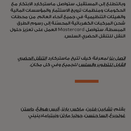
وبالتطلع إلى المستقبل، ستواصل ماستركارد الابتكار مع
الحكومات ومنظمات ترويج الاستثمار والمؤسسات المالية
والهيئات التنظيمية في جميع أنحاء العالم. من محطات
شحن المركبات الكهربائية المحسّنة إلى رسوم الطرق
المبسطة، ستواصل Mastercard العمل على تعزيز حلول
النقل للتنقل الحضري السلس.
اتصل بنا
لمعرفة كيف تتيح ماستركارد
التنقل الحضري
القابل للتطوير والسلس
للجميع وفي كل مكان.
بقلم:
تشابين فلين
،
ماكس بارنز
،
أليس هوانغ
،
داستن
غولدبرغ
،
إلسا جنسن
،
جوليا مارتن
ونيتيا
مادينيني