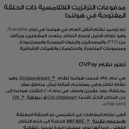
مدفوعات الترانزيت اللاتلامسية ذات الحلقة
المفتوحة في هولندا
تم توحيد نظام النقل العام في هولندا في إطار Translink،
وهو نظام شامل لإصدار التذاكر متعدد المشغلين، ويتألف
من PTO، والمصدقين، والبنوك المصدرة والمستحوذة،
ومجموعات المناصرة، والحكومات والهيئات الإشرافية.
تطور نظام OVPay
opens in a new tab
في عام 1980، قدمت هولندا نظام
Strippenkaart
، وهو
نظام تذاكر ورقي يستخدم شرائط تمثل مناطق سفر
مختلفة. بعد عقدين ونصف في عام 2005، انتقلت هولندا إلى
a new tab
حل التذاكر الأكثر تقدمًا:
OV-chipkaart أو «بطاقة OV
chip card».
ألغى نظام البطاقات غير التلامسي ذو الحلقة المغلقة،
opens in a new tab
والمدعوم بتقنية MIFARE
، الحاجة إلى ختم التذاكر
الفعلي. كما أنها توفر عمليات إعادة تحميل تلقائية