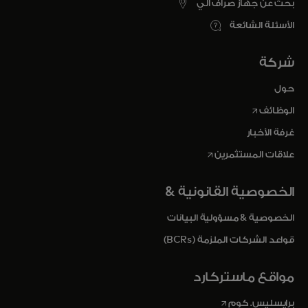
بحث عن جهاز صراف آلي
الأسئلة الشائعة
شركة
حول
opens in a new tab
الوظائف
غرفة الأخبار
opens in a new tab
علاقات المستثمرين
الخصوصية القانونية &
الخصوصية & مسؤولية البيانات
قواعد الشركات الملزمة (BCRs)
مواقع ماستركارد
opens in a new tab
برايسليس. كوم