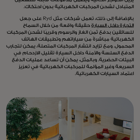
المتبادل لشحن المركبات الكهربائية بدون احتكاك.
بالإضافة إلى ذلك، تعمل شركات مثل Ryd على جعل
التجارة داخل السيارة
حقيقة واقعة من خلال السماح
للسائقين بدفع ثمن الغاز والرسوم وقريبًا لشحن المركبات
الكهربائية مباشرةً من سياراتهم وتطبيقات الهاتف
المحمول. ومع تزايد انتشار المركبات المتصلة، يمكن لتجارب
الدفع السلسة والآمنة داخل السيارة تقليل الازدحام في
البيئات الحضرية. وبالمثل، يمكن أن تساعد عمليات الدفع
السريعة وغير المؤلمة للمركبات الكهربائية في تعزيز
اعتماد السيارات الكهربائية.