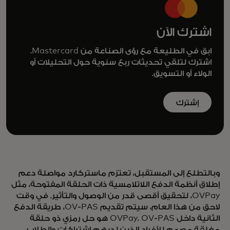
اشترك الآن
ابق في الطليعة مع رؤى الصناعة من Mastercard.
اشترك لتلقي تحديثات ربع سنوية حول التحليلات أو
الولاء أو التسويق.
إشترك
وبالتطلع إلى المستقبل، تعتزم ماستركارد مواصلة دعم
إطلاق أنظمة الدفع اللاتلامسية ذات الحلقة المفتوحة، مثل
OVPay، لتحقيق أقصى قدر من الوصول والتأثير. في وقت
لاحق من هذا العام، سيتم تقديم OV-PAS، طريقة الدفع
الثانية داخل OVPay. OV-PAS هو حل رمزي ذو حلقة
مغلقة مصمم للأفراد الذين لديهم اشتراكات والطلاب،