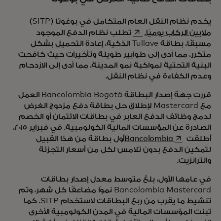
يخدم نظام النقل العام المتكامل في بوغوتا (SITP)
opens in a new tab
ملايين الركاب يوميًا.
تطلب نظام الدفع الموجود
مسبقًا، بطاقة Tullave الذكية، إعادة التحميل بشكل
متكرر، مما أدى إلى طوابير طويلة وتأخيرات حيث كافحت
البنية التحتية لمواكبة نمو المدينة، مما أدى إلى الازدحام
وعدم الكفاءة في نظام النقل.
قررت جهة إصدار البطاقة Bancolombia Bogotá العمل
مع Mastercard لإطلاق حل بطاقة دفع مزدوج الغرض
لدمج وظائف الدفع العابر في بطاقات الائتمان أو الخصم
الصادرة عن المؤسسات المالية الكولومبية. في فبراير 2015،
opens in a new tab
أطلقت
Bancolombia
أول بطاقة من هذا القبيل
لتمكين الدفع بدون تلامس لكل من أسعار التجزئة
والترانزيت.
في عامها الأول، بلغ متوسط معدل إصدار بطاقات
Bancolombia Mastercard نموًا مضاعفًا كل شهر، وتم
تنشيط ما يقرب من ربع البطاقات لاستخدام SITP. كما
تبنت المؤسسات المالية في المدن الكولومبية الأخرى