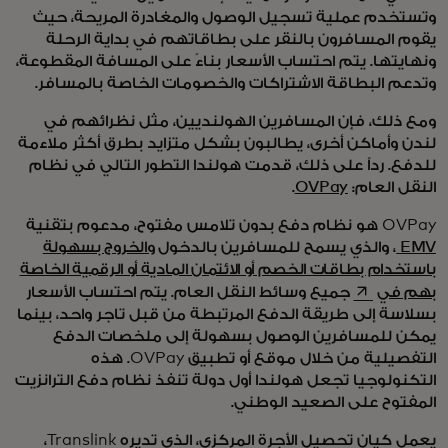
وتستخدم عملية تسجيل الوصول والمغادرة المريحة، حيث
يقوم المسافرون بالنقر على بطاقاتهم في بداية الرحلة
ونهايتها. يتم احتساب الأسعار بناءً على المسافة المقطوعة،
وتدعم البطاقة الاشتراكات والخصومات الخاصة بالمسافر.
ومع ذلك، فإن المسافرين الهولنديين، مثل نظرائهم في
لندن وأماكن أخرى، يطالبون بشكل متزايد بطرق أكثر ملاءمة
للدفع. رداً على ذلك، قدمت هولندا التطور التالي في نظام
النقل العام:
OVPay
.
OVPay هو نظام دفع بدون تلامس مفتوح، مدعوم بتقنية
EMV
، والذي يسمح للمسافرين بالدخول
والخروج بسهولة
باستخدام بطاقات الخصم أو الائتمان المادية أو الرقمية الخاصة
opens in a new tab
بهم في
جميع وسائط النقل العام. يتم احتساب الأسعار
بسلاسة إلى طريقة الدفع المرتبطة من قبل تاجر واحد، بينما
يمكن للمسافرين الوصول بسهولة إلى ملخصات الدفع
التفصيلية من خلال موقع أو تطبيق OVPay. هذه
التكنولوجيا تجعل هولندا أول دولة تنفذ نظام دفع الترانزيت
المفتوح على الصعيد الوطني.
يعمل كيان تحصيل الأجرة المركزي، الذي تديره Translink،