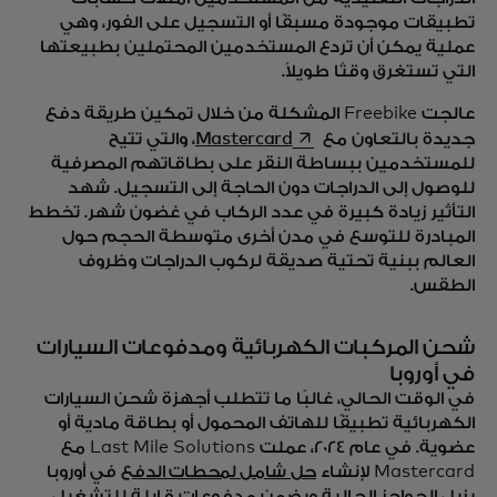
تطبيقات موجودة مسبقًا أو التسجيل على الفور، وهي
عملية يمكن أن تردع المستخدمين المحتملين بطبيعتها
التي تستغرق وقتًا طويلاً.
عالجت Freebike المشكلة من خلال تمكين طريقة دفع
opens in a new tab
جديدة بالتعاون مع
Mastercard
، والتي تتيح
للمستخدمين ببساطة النقر على بطاقاتهم المصرفية
للوصول إلى الدراجات دون الحاجة إلى التسجيل. شهد
التأثير زيادة كبيرة في عدد الركاب في غضون شهر. تخطط
المبادرة للتوسع في مدن أخرى متوسطة الحجم حول
العالم ببنية تحتية صديقة لركوب الدراجات وظروف
الطقس.
شحن المركبات الكهربائية ومدفوعات السيارات
في أوروبا
في الوقت الحالي، غالبًا ما تتطلب أجهزة شحن السيارات
الكهربائية تطبيقًا للهاتف المحمول أو بطاقة مادية أو
عضوية. في عام 2024، عملت Last Mile Solutions مع
Mastercard لإنشاء
حل شامل لمحطات الدفع
في أوروبا
يزيل الحواجز الحالية ويضمن مدفوعات قابلة للتشغيل