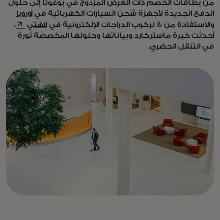
من بطاقات الخصم ذات الغرض المزدوج في بوغوتا إلى حلول
الدفع الجديدة لأجهزة شحن السيارات الكهربائية في
أوروبا
 new tab
والاستفادة من & لركوب الدراجات الإلكترونية في
لاهتي
،
أحدثت خبرة ماستركارد وبياناتها وحلولها المخصصة ثورة
في التنقل الحضري.