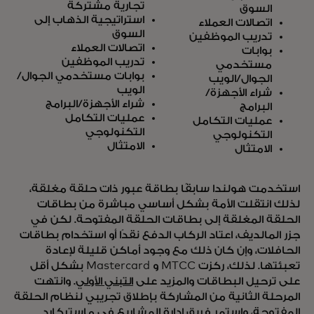
تجارية مشتركة
السوق
استراتيجية الذهاب إلى
اتصالات العملاء
السوق
تدريب الموظفين
اتصالات العملاء
بوابات
تدريب الموظفين
مستخدمي
بوابات مستخدمي الجوال/
الجوال/الويب
الويب
شراء الأجهزة/
شراء الأجهزة/البرامج
البرامج
عمليات التكامل
عمليات التكامل
التكنولوجي
التكنولوجي
الامتثال
الامتثال
استخدمت هولندا سابقًا بطاقة عبور ذات حلقة مغلقة،
لذلك انتقلت الأمة بشكل أساسي مباشرة من بطاقات
الحلقة المغلقة إلى بطاقات الحلقة المفتوحة. لكن في
جزر المالديف، اعتاد الركاب الدفع نقدًا أو استخدام بطاقات
الحافلات، وإن كان ذلك مع وجود أماكن قليلة لإعادة
تعبئتها. لذلك، ركزت MTCC و Mastercard بشكل أقل
على ترحيل البطاقات والمزيد على
التبني الأولي
. وانتهت
المرحلة الثانية من المشاركة بإطلاق تجريبي لنظام الحلقة
المفتوحة، واستمر فريق إدارة المشاريع في ماستركارد