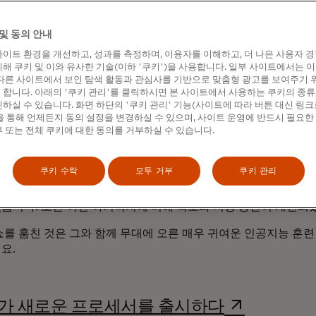
는 AI 칩 분야의 최대 기업이자 최고 가치의 상장 기업으로 빠르
많은 기업이 해당 비즈니스의 일부를 차지하기 위해 경쟁하고 있지만
및 동의 안내
고 보지 않을 것입니다.
이트 환경을 개선하고, 성과를 측정하며, 이용자를 이해하고, 더 나은 사용자 
해 쿠키 및 이와 유사한 기술(이하 '쿠키')을 사용합니다. 일부 사이트에서는 
는 가상 환경에서 시뮬레이션 데이터로 학습한 후 준비가 되면 
다른 사이트에서 보인 탐색 활동과 관심사를 기반으로 맞춤형 광고를 보여주기 
AI 모델을 가리키는 '물리적 AI'에 올인하고 있습니다.
합니다. 아래의 '쿠키 관리'를 클릭하시면 본 사이트에서 사용하는 쿠키의 종류
하실 수 있습니다. 화면 하단의 '쿠키 관리' 기능(사이트에 따라 버튼 대신 링크
의 언론 행사에서 젠슨 황 CEO는 방대한 양의 데이터를 기반으
 통해 언제든지 동의 설정을 변경하실 수 있으며, 사이트 운영에 반드시 필요한
 또는 전체 쿠키에 대한 동의를 거부하실 수 있습니다.
뮬레이션할 수 있는 AI 기반 모델인 Cosmos를 공개했습니다. 
 추론하는 자율주행차 AI"라고 불리는 AI 모델인 알파마요를 
쿠키 수락
모두 거부
쿠키 관리
비디아가 유명한 천문학자의 이름을 딴 차세대 AI 슈퍼칩 플랫폼
고 발표했습니다. AI의 확산으로 인해 증가하는 컴퓨팅 요구 
습니다. 또한 이전 아키텍처에 비해 속도와 저장 공간이 개선되
쇼를 훔친 것은 그와 함께 무대에 오른 매우 귀여운 인공지능 훈
요.
새 탭에서 
가 새로운 프로세서를 출시하다