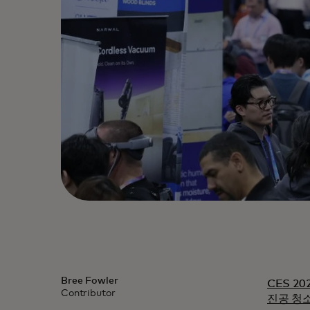
Bree Fowler
CES 2
Contributor
진공 청