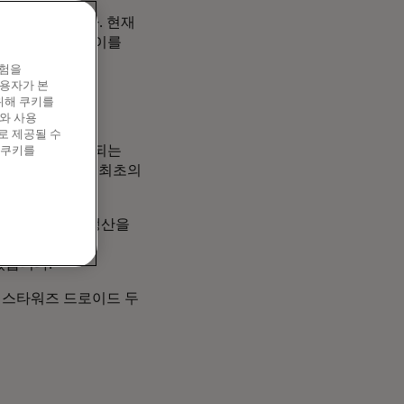
게 성장했습니다. 현재
, Nvidia는 이를
경험을
이용자가 본
실제 하드웨어에
위해 쿠키를
와 사용
로 제공될 수
로 물리학이 적용되는
 쿠키를
그는 또한 "세계 최초의
발표했습니다.
인
베라 루빈의
생산을
사항을 충족하도록
었습니다.
련 스타워즈 드로이드 두
열림