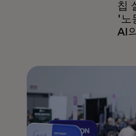
칩 
'노
AI