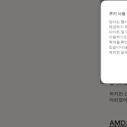
엔비디아
점점 더 
쿠키 사용 
그냥 두
당사는 웹사
제공하기 위
이 회사
사이트 및 
배포하는 
사용하기도 
목적을 확인
이 회사
있습니다)을
제외한 일부
환경을 시
사고하고
황은 엔
시작했다
설계되었
하지만 
마리였어
AMD