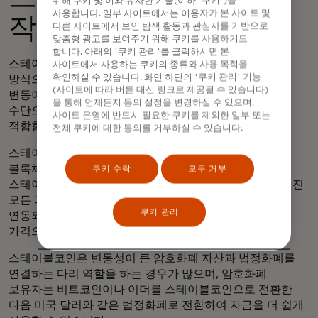
위해 쿠키 및 이와 유사한 기술(이하 '쿠키')을
사용합니다. 일부 사이트에서는 이용자가 본 사이트 및
작동하나요?
다른 사이트에서 보인 탐색 활동과 관심사를 기반으로
맞춤형 광고를 보여주기 위해 쿠키를 사용하기도
합니다. 아래의 '쿠키 관리'를 클릭하시면 본
스테이블코인은 시장 가치를 안정적인 자산에 고정하는
사이트에서 사용하는 쿠키의 종류와 사용 목적을
확인하실 수 있습니다. 화면 하단의 '쿠키 관리' 기능
방식으로 작동합니다. 자유 유동성 암호화폐처럼 가치
(사이트에 따라 버튼 대신 링크로 제공될 수 있습니다)
변동이 심하지 않기 때문에 일상적인 거래에서 결제
을 통해 언제든지 동의 설정을 변경하실 수 있으며,
수단으로 사용하거나 가치 저장 수단으로 사용하기에 더
사이트 운영에 반드시 필요한 쿠키를 제외한 일부 또는
적합합니다.
전체 쿠키에 대한 동의를 거부하실 수 있습니다.
스테이블코인이 발행되고 스테이블 자산에 고정되면
블록체인 원장을 통해 대중에게 공개되며, 이 원장은
쿠키 수락
모두 거부
스테이블코인을 소유한 사람과 스테이블코인으로 이루어진
모든 거래를 기록합니다. 원장의 가치는 스테이블코인에
쿠키 관리
연동되어 있으므로 소유자는 스테이블코인을 동일한
가격으로 쉽게 법정화폐로 교환할 수 있습니다.
스테이블코인은 변동성이 큰 암호화폐 자산과 법정화폐를
연결하는 다리 역할을 하는 경우가 많으며, 암호화폐
보유자는 비트코인이나 이더를 스테이블코인으로 전환한
다음 미국 달러와 같은 법정화폐로 전환하여 자금을 더 쉽게