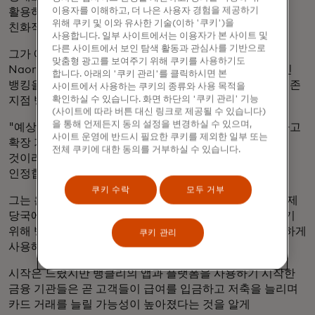
이용자를 이해하고, 더 나은 사용자 경험을 제공하기
활용하고, 낮은 시작 비용과 사용당 요금이라는 세그먼트
위해 쿠키 및 이와 유사한 기술(이하 '쿠키')을
친화적인 제품으로 시장에 빠르게 진출할 수 있었습니다.
사용합니다. 일부 사이트에서는 이용자가 본 사이트 및
다른 사이트에서 보인 탐색 활동과 관심사를 기반으로
그가 예상하지 못한 것은 망설임이었습니다. 2015년에
맞춤형 광고를 보여주기 위해 쿠키를 사용하기도
Naor가 접근한 소규모 은행 중 상당수는 고객에게 온라인
합니다. 아래의 '쿠키 관리'를 클릭하시면 본
뱅킹을 제공할 이유가 거의 없었습니다. 이들은 검증된 기존
사이트에서 사용하는 쿠키의 종류와 사용 목적을
확인하실 수 있습니다. 화면 하단의 '쿠키 관리' 기능
지점 뱅킹에만 의존하는 것을 선호했습니다.
(사이트에 따라 버튼 대신 링크로 제공될 수 있습니다)
을 통해 언제든지 동의 설정을 변경하실 수 있으며,
"예상보다 디지털화에 대한 불안감이 덜했습니다. 저렴하고
사이트 운영에 반드시 필요한 쿠키를 제외한 일부 또는
확장 가능한 솔루션을 제시하면 고객들이 바로 사용할
전체 쿠키에 대한 동의를 거부하실 수 있습니다.
것이라는 순진한 생각에서 출발했습니다."라고 그는
인정합니다.
쿠키 수락
모두 거부
그는 은행과 신용 조합에 디지털화의 이점을 보여주고 규제
당국에 클라우드 기반 시스템이 안전하다는 것을 설득하기
위해 뱅킹리스의 비즈니스 모델을 조정하고 자본을 현명하게
쿠키 관리
사용해야 한다는 사실을 금방 깨달았습니다.
시작은 느렸지만 뱅클리의 앱과 플랫폼을 사용하기 시작한
금융 기관들은 곧 고객들이 급여를 입금하고 저축을 늘리며
카드 거래를 늘릴 가능성이 높아졌다는 것을 알게