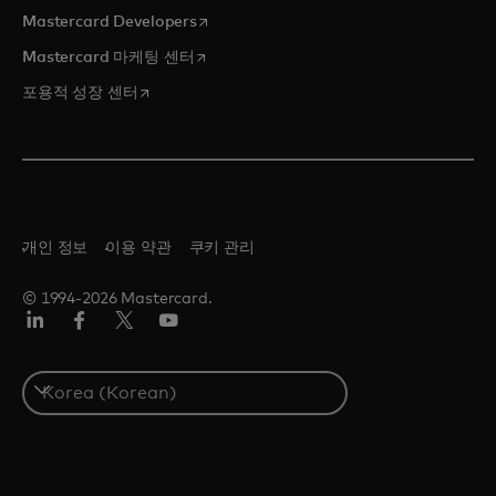
새 탭에서 열림
Mastercard Developers
새 탭에서 열림
Mastercard 마케팅 센터
새 탭에서 열림
포용적 성장 센터
개인 정보
이용 약관
쿠키 관리
© 1994-2026 Mastercard.
Lin
Fa
트
유
ked
ceb
위
튜
In
ook
터/
브
S
X
e
l
e
c
t
a