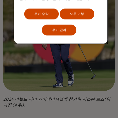
쿠키 수락
모두 거부
쿠키 관리
2024 아놀드 파머 인비테이셔널에 참가한 저스틴 로즈(위
사진 맨 위).