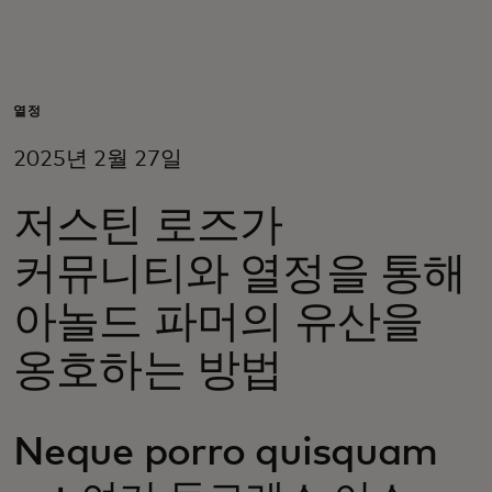
개인 고객
비즈니스 고객
열정
2025년 2월 27일
모두를 위한 가치
저스틴 로즈가
이노베이터
커뮤니티와 열정을 통해
아놀드 파머의 유산을
뉴스 & 인사이트
옹호하는 방법
Neque porro quisquam