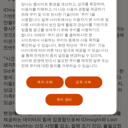
당사는 웹사이트 환경을 개선하고, 성과를 측정하며,
이용자를 이해하고, 더 나은 사용자 경험을 제공하기
IDinsight는 15년 전 정책 입안자와 NGO 리더가 증거에
위해 쿠키 및 이와 유사한 기술(이하 '쿠키')을
기반한 의사 결정을 내릴 수 있도록 돕기 위해
사용합니다. 일부 사이트에서는 이용자가 본 사이트 및
만들어졌습니다. 정부 공무원부터 지역 사회 보건
다른 사이트에서 보인 탐색 활동과 관심사를 기반으로
종사자까지 모든 수준의 의사 결정권자에게 권한을 부여하는
맞춤형 광고를 보여주기 위해 쿠키를 사용하기도
것으로 발전했습니다. 이는 남아공 MOMConnect 플랫폼에
합니다. 아래의 '쿠키 관리'를 클릭하시면 본
사이트에서 사용하는 쿠키의 종류와 사용 목적을
이은 IDinsight의 두 번째 진출로, AI를 활용해 환자의
확인하실 수 있습니다. 화면 하단의 '쿠키 관리' 기능
전반적인 치료를 개선하는 데 도움을 줄 수 있습니다.
(사이트에 따라 버튼 대신 링크로 제공될 수 있습니다)
을 통해 언제든지 동의 설정을 변경하실 수 있으며,
"시간이 지나면서 의사 결정권자가 누구인지에 대해 다시
사이트 운영에 반드시 필요한 쿠키를 제외한 일부 또는
생각하게 되었습니다."라고 조직의 수석 데이터 과학자인
전체 쿠키에 대한 동의를 거부하실 수 있습니다.
Sid Ravinutala는 말합니다. "우리는 고도의 역량을 갖춘 한
명의 개인에서 전체 지역 사회 의료 인력으로 전환했습니다.
쿠키 수락
모두 거부
이들은 하루에도 여러 번 환자가 어떤 치료를 받아야 하는지,
상급 의료 센터에 의뢰해야 하는지 등 특정 환자뿐만 아니라
가족이나 마을 전체에 영향을 미칠 수 있는 결정을 내리고
쿠키 관리
있습니다."
현장에서 개인이 내리는 더 작고 빈번한 의사결정에 정보를
제공하는 데이터의 힘에 집중함으로써 IDinsight와 Last
Mile Health는 산모 사망률 감소, 질병 조기 진단, 불필요한