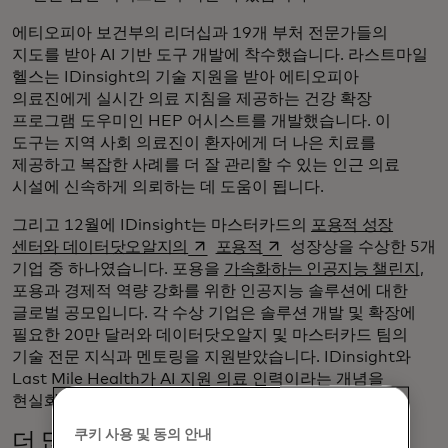
에티오피아 보건부의 리더십과 19개 부처 전문가들의
지도를 받아 AI 기반 도구 개발에 착수했습니다. 라스트마일
헬스는 IDinsight의 기술 지원을 받아 에티오피아
의료진에게 실시간 의료 지침을 제공하는 건강 확장
프로그램 도우미인 HEP 어시스트를 개발했습니다. 이
도구는 지역 사회 의료진이 환자에게 더 나은 치료를
제공하고 복잡한 사례를 더 잘 관리할 수 있는 인근 의료
시설에 신속하게 의뢰하는 데 도움이 됩니다.
그리고 12월에 IDinsight는 마스터카드의
포용적 성장
새 탭에서 열림
새 탭에서 열림
센터와 데이터닷오알지의
포용적
성장상을 수상한 5개
기업 중 하나였습니다. 포용을
가속화하는 인공지능 챌린지
,
포용과 경제적 역량 강화를 위한 인공지능 솔루션에 대한
글로벌 공모입니다. 각 수상 기업은 솔루션 개발 및 확장에
필요한 20만 달러와 데이터닷오알지 및 마스터카드 팀의
기술 전문 지식과 멘토링을 지원받았습니다. IDinsight와
Last Mile Health가 AI 지원 의료 인력이라는 개념을
현실화하는 데 도움이 될 것입니다.
쿠키 사용 및 동의 안내
더 많은 로컬 의사 결정으로 전환