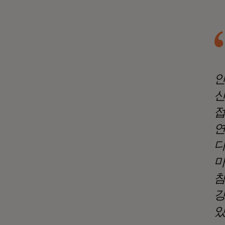
인
신
접
연
디
마
참
강
있