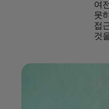
여전
못하
접근
것을