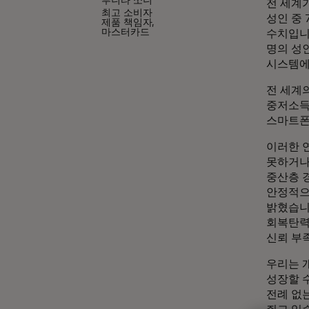
부니타 쏘니
전 세계
최고 소비자
성인 중 
제품 책임자,
마스터카드
수치입니
명의 성
시스템에
전 세계
중저소득 
스마트폰
이러한 
못하거나 
중산층 
안정적으
밝혔습니
회복탄력
신뢰 부
우리는 
성장할 
전례 없