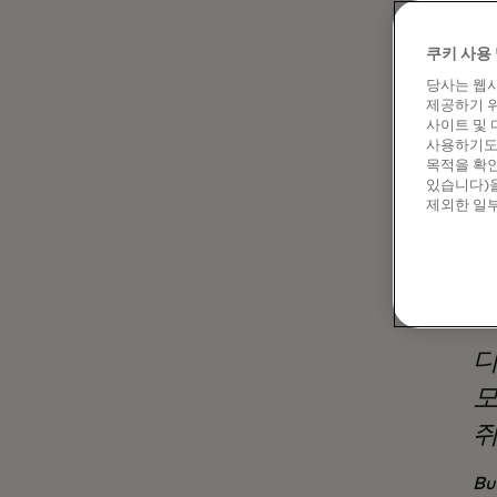
쥐고 있
이러한 
쿠키 사용 
NGO,
당사는 웹사
연합을 
제공하기 위
전반적인
사이트 및 
했습니다
사용하기도 
지식을 
목적을 확인
있습니다)을
제외한 일부
디
모
쥐
Bu