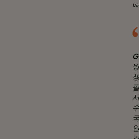
Vi
G
방
생
필
서
수
국
인
강