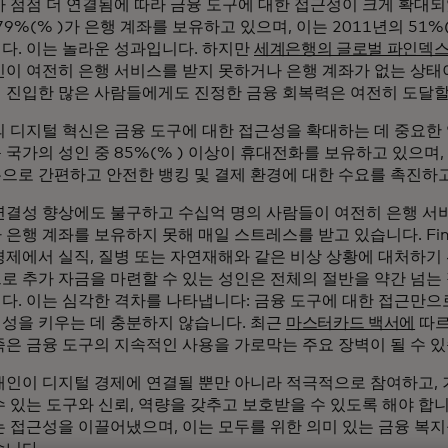
가 점점 더 연결됨에 따라 금융 도구에 대한 접근성이 크게 확대되
79%(% )가 은행 계좌를 보유하고 있으며, 이는 2011년의 51%
다. 이는 놀라운 성과입니다. 하지만
세계은행의 글로벌 파인덱스 
인이 여전히 은행 서비스를 받지 못하거나 은행 계좌가 없는 상태이
 진입한 많은 사람들에게도 진정한 금융 회복력은 여전히 도달할
의 디지털 혁신은 금융 도구에 대한 접근성을 확대하는 데 중요한
국가의 성인 중 85%(% ) 이상이 휴대전화를 보유하고 있으며, 이
으로 간편하고 안전한 뱅킹 및 결제 환경에 대한 수요를 촉진하고
연결성 향상에도 불구하고 수십억 명의 사람들이 여전히 은행 서
은행 계좌를 보유하지 못해 매일 스트레스를 받고 있습니다. Fin
경제에서 실직, 질병 또는 자연재해와 같은 비상 상황에 대처하기 
로 추가 자금을 마련할 수 있는 성인은 전체의 절반을 약간 넘는
다. 이는 심각한 격차를 나타냅니다: 금융 도구에 대한 접근만
성을 키우는 데 충분하지 않습니다. 최근
마스터카드 백서에
따르
족은 금융 도구의 지속적인 사용을 가로막는 주요 장벽이 될 수 있
개인이 디지털 경제에 연결될 뿐만 아니라 적극적으로 참여하고, 
수 있는 도구와 신뢰, 역량을 갖추고 보호받을 수 있도록 해야 합
는 접근성을 이끌어냈으며, 이는 모두를 위한 의미 있는 금융 복