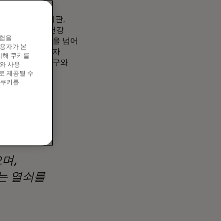
 서밋에서
금융기관,
인 글로벌 금융 건강
경험을
소기업의 접근성을 넘어
이용자가 본
통찰력을 공유하고자
위해 쿠키를
공할 수 있는 도구와
와 사용
로 제공될 수
 쿠키를
며,
는 열쇠를