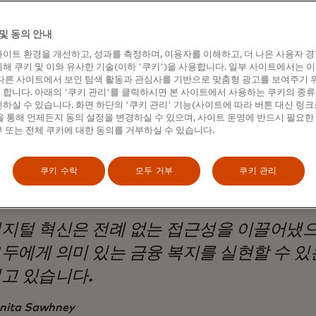
습니다.
이유로 마스터카드는 쿠알라룸푸르에서
열린 아세안 포용적 성장
및 동의 안내
 통신사, 지갑 제공업체 및 업계 리더들로 구성된 다양한 네트워크
이트 환경을 개선하고, 성과를 측정하며, 이용자를 이해하고, 더 나은 사용자 
출범하여 생태계 전반의 리더들이 모여 소비자와 소상공인 및 중
해 쿠키 및 이와 유사한 기술(이하 '쿠키')을 사용합니다. 일부 사이트에서는 
 금융 건전성과 충격에 견디고 대처하는 능력에 도움이 되는 
다른 사이트에서 보인 탐색 활동과 관심사를 기반으로 맞춤형 광고를 보여주기 
. 저희의 목표는 혁신을 책임지고, 사용자를 보호하며, 모두가 성
합니다. 아래의 '쿠키 관리'를 클릭하시면 본 사이트에서 사용하는 쿠키의 종류
갖춘 환경을 조성하는 것입니다.
하실 수 있습니다. 화면 하단의 '쿠키 관리' 기능(사이트에 따라 버튼 대신 링크
 통해 언제든지 동의 설정을 변경하실 수 있으며, 사이트 운영에 반드시 필요한
 또는 전체 쿠키에 대한 동의를 거부하실 수 있습니다.
쿠키 수락
모두 거부
쿠키 관리
지털 혁신은 전례 없는 접근성을 이끌어냈으
두에게 의미 있는 금융 복지를 실현할 수 있
고 있습니다.
nita Sawhney