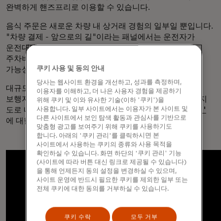
완벽하게 핸즈프리로 이용할 수 있습니다.
음식 주문은 새로운 차량 내 상거래 경험의 일부일 뿐입니다.
"차량 결제 - 앞으로의 길"이라는 패널에서는 운전자가
운전대에서 손을 떼거나 도로에서 눈을 떼지 않고도
주차비나 이벤트 티켓을 결제할 수 있는
디지털 결제의
쿠키 사용 및 동의 안내
가능성에 대해 논의했습니다.
당사는 웹사이트 환경을 개선하고, 성과를 측정하며,
대규모 스마트 기술을 꿈꾸는 사람들을 위해 도요타는
이용자를 이해하고, 더 나은 사용자 경험을 제공하기
보행자, 고속 차량, 저속 개인 교통수단으로 구성된 세 가지
위해 쿠키 및 이와 유사한 기술(이하 '쿠키')을
사용합니다. 일부 사이트에서는 이용자가 본 사이트 및
도로 네트워크를 반영한 미래형 스마트 시티인
'우븐 시티'
다른 사이트에서 보인 탐색 활동과 관심사를 기반으로
에 대한 업데이트를 제공했습니다.
맞춤형 광고를 보여주기 위해 쿠키를 사용하기도
합니다. 아래의 '쿠키 관리'를 클릭하시면 본
사이트에서 사용하는 쿠키의 종류와 사용 목적을
확인하실 수 있습니다. 화면 하단의 '쿠키 관리' 기능
(사이트에 따라 버튼 대신 링크로 제공될 수 있습니다)
을 통해 언제든지 동의 설정을 변경하실 수 있으며,
사이트 운영에 반드시 필요한 쿠키를 제외한 일부 또는
전체 쿠키에 대한 동의를 거부하실 수 있습니다.
쿠키 수락
모두 거부