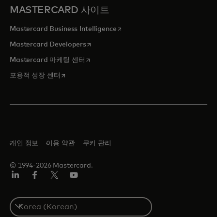
MASTERCARD 사이트
새 탭에서 열림
Mastercard Business Intelligence
새 탭에서 열림
Mastercard Developers
새 탭에서 열림
Mastercard 마케팅 센터
새 탭에서 열림
포용적 성장 센터
개인 정보
이용 약관
쿠키 관리
© 1994-2026 Mastercard.
Lin
Fa
트
유
ked
ceb
위
튜
In
ook
터/
브
S
X
e
l