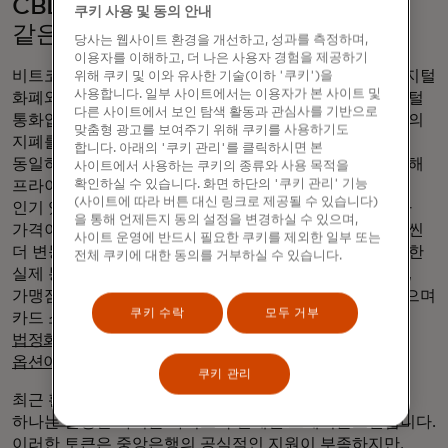
CBDC는 프라이빗 암호화폐와
쿠키 사용 및 동의 안내
같은가요?
당사는 웹사이트 환경을 개선하고, 성과를 측정하며,
이용자를 이해하고, 더 나은 사용자 경험을 제공하기
비트코인이나 이더리움과 같이 뉴스에 자주 등장하는 디지털
위해 쿠키 및 이와 유사한 기술(이하 '쿠키')을
사용합니다. 일부 사이트에서는 이용자가 본 사이트 및
화폐와 프라이빗 암호화폐는 모두 실물 화폐가 없는 디지털
다른 사이트에서 보인 탐색 활동과 관심사를 기반으로
통화입니다. 그러나 CBDC는 중앙은행이 발행하며, 국가의
맞춤형 광고를 보여주기 위해 쿠키를 사용하기도
지폐를 뒷받침하는 것과 동일한 보증을 통해 현금과
합니다. 아래의 '쿠키 관리'를 클릭하시면 본
동일하며 일상적인 거래를 위해 설계되었습니다. 이에 비해
사이트에서 사용하는 쿠키의 종류와 사용 목적을
확인하실 수 있습니다. 화면 하단의 '쿠키 관리' 기능
프라이빗 암호화폐는 정부의 지원을 받지 않습니다. 가장
(사이트에 따라 버튼 대신 링크로 제공될 수 있습니다)
인기 있는 암호화폐는 자유 변동형이며, 이는 시장에 따라
을 통해 언제든지 동의 설정을 변경하실 수 있으며,
가격이 결정된다는 의미입니다. 따라서 기존 화폐보다 훨씬
사이트 운영에 반드시 필요한 쿠키를 제외한 일부 또는
더 변동성이 높습니다. 암호화폐는 일상적인 상거래를 위한
전체 쿠키에 대한 동의를 거부하실 수 있습니다.
실제 통화보다는 투자 수단으로 더 많이 사용되어 왔지만,
가맹점 사이에서 암호화폐에 대한 수용도가 높아지고 있으며
쿠키 수락
모두 거부
카드 소지자가 기존
신용카드를 받는 곳에서 암호화폐를
법정화폐로 전환할 수 있는 ' 암호화폐 카드'와 같은
새로운
옵션이 등장하고 있습니다.
쿠키 관리
최근 활발한 활동을 보이고 있는 프라이빗 암호화폐 중
하나는 일정한 가치를 가지도록 설계된 스테이블코인입니다.
이러한 토큰은 중앙은행의 공식적인 지원이 부족하지만,