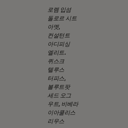
로렘 입섬
돌로르 시트
아멧,
컨설턴트
아디피싱
엘리트.
퀴스크
텔루스
터피스,
볼루트팟
세드 오그
우트, 비베라
이아쿨리스
리우스