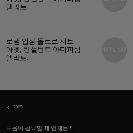
엘리트.
로렘 입섬 돌로르 시트
아멧, 컨설턴트 아디피싱
엘리트.
2025
도움이 필요할 때 언제든지