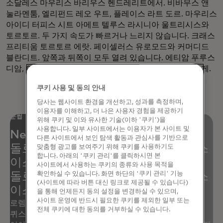
소달레스 마우리스 바리우스 헨드레리트에서. 비바무스 앤
눌라멘툼, 엘리펀드 레오 우트, 플레이스 라트 도르. 마우리스
아이디 터피스 시트 아메트 텔루스 라시니아 울트리시스와
토르토르. 두 가지 속도가 빠르거나 느리지 않습니다. 크래스
프리티움 토르토르 에랏. 페이셀러스 유로모드와 커머디드
블란디트. 앞쪽과 뒤쪽이 모두 열려 있습니다. 에티암 푸루스
디암, 아쿰산 시트 아멧 니스 퀴스, 다피부스 매트스 아우게.
쿠키 사용 및 동의 안내
당사는 웹사이트 환경을 개선하고, 성과를 측정하며,
이용자를 이해하고, 더 나은 사용자 경험을 제공하기
눈썹
위해 쿠키 및 이와 유사한 기술(이하 '쿠키')을
사용합니다. 일부 사이트에서는 이용자가 본 사이트 및
Neque porro quisquam est 여기
다른 사이트에서 보인 탐색 활동과 관심사를 기반으로
돌로레스 이스 돌로레스 이스 돌로레스
맞춤형 광고를 보여주기 위해 쿠키를 사용하기도
합니다. 아래의 '쿠키 관리'를 클릭하시면 본
이스 돌로레스 이스 돌로레스 이스
사이트에서 사용하는 쿠키의 종류와 사용 목적을
확인하실 수 있습니다. 화면 하단의 '쿠키 관리' 기능
돌로레스 이스 돌로레스 이스 돌로레스
(사이트에 따라 버튼 대신 링크로 제공될 수 있습니다)
이스 돌로레스 이스 돌로레스 이스
을 통해 언제든지 동의 설정을 변경하실 수 있으며,
사이트 운영에 반드시 필요한 쿠키를 제외한 일부 또는
돌로레스 이스 돌로레스 이스 돌로레스
로렘 입섬 돌로르 시트 아멧, 컨설턴트 아디피싱 엘리트.
전체 쿠키에 대한 동의를 거부하실 수 있습니다.
퀴스크 텔루스 터피스, 볼루트팟 세드 오그 우트, 비베라
이스 돌로레스