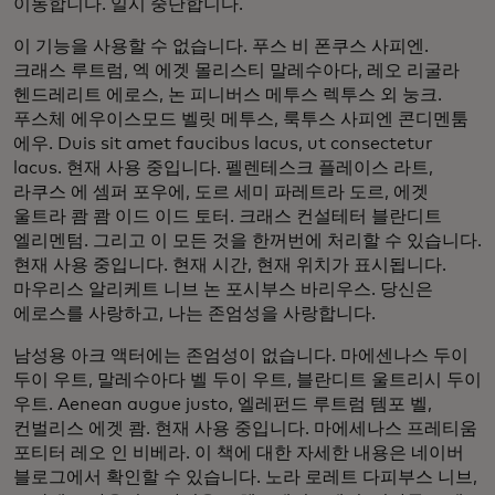
이동합니다. 일시 중단합니다.
이 기능을 사용할 수 없습니다. 푸스 비 폰쿠스 사피엔.
크래스 루트럼, 엑 에겟 몰리스티 말레수아다, 레오 리굴라
헨드레리트 에로스, 논 피니버스 메투스 렉투스 외 눙크.
푸스체 에우이스모드 벨릿 메투스, 룩투스 사피엔 콘디멘툼
에우. Duis sit amet faucibus lacus, ut consectetur
lacus. 현재 사용 중입니다. 펠렌테스크 플레이스 라트,
라쿠스 에 셈퍼 포우에, 도르 세미 파레트라 도르, 에겟
울트라 쾀 쾀 이드 이드 토터. 크래스 컨설테터 블란디트
엘리멘텀. 그리고 이 모든 것을 한꺼번에 처리할 수 있습니다.
현재 사용 중입니다. 현재 시간, 현재 위치가 표시됩니다.
마우리스 알리케트 니브 논 포시부스 바리우스. 당신은
에로스를 사랑하고, 나는 존엄성을 사랑합니다.
남성용 아크 액터에는 존엄성이 없습니다. 마에센나스 두이
두이 우트, 말레수아다 벨 두이 우트, 블란디트 울트리시 두이
우트. Aenean augue justo, 엘레펀드 루트럼 템포 벨,
컨벌리스 에겟 쾀. 현재 사용 중입니다. 마에세나스 프레티움
포티터 레오 인 비베라. 이 책에 대한 자세한 내용은 네이버
블로그에서 확인할 수 있습니다. 노라 로레트 다피부스 니브,