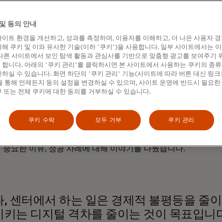
거점을 통해 100만 명의 데이터 전문가를 양성하는 것을
는 '
역량 액셀러레이터 네트워크
'가 그 이니셔티브 중
및 동의 안내
다. 마스터카드는 대규모 데이터 과학을 통해 영향력을
 data.org를 지속적으로 지원하고 있습니다.
이트 환경을 개선하고, 성과를 측정하며, 이용자를 이해하고, 더 나은 사용자 
해 쿠키 및 이와 유사한 기술(이하 '쿠키')을 사용합니다. 일부 사이트에서는 
성장 센터의 설립자이자 대표인 샤미나 싱은 "데이터는
다른 사이트에서 보인 탐색 활동과 관심사를 기반으로 맞춤형 광고를 보여주기 
합니다. 아래의 '쿠키 관리'를 클릭하시면 본 사이트에서 사용하는 쿠키의 종류
와 가지지 못한 자 사이의 격차를 해소할 수 있는 잠재력을
하실 수 있습니다. 화면 하단의 '쿠키 관리' 기능(사이트에 따라 버튼 대신 링크
있습니다."라고 말합니다. "우리는 사회적 영향력을 위한
 통해 언제든지 동의 설정을 변경하실 수 있으며, 사이트 운영에 반드시 필요한
과학이 포용적 성장을 창출할 수 있도록 필요한 작업을
 또는 전체 쿠키에 대한 동의를 거부하실 수 있습니다.
 합니다."
드 뉴스룸은
싱과
데이터닷오알지의 전무이사
다닐
쿠키 수락
모두 거부
쿠키 관리
Danil Mikhailov
)와 함께 사회적 영향력을 위한 초기
분야가 직면한 과제 해결, 인재 파이프라인 개발에 있어
 중요한 이유, 성공 사례에 대해 이야기를 나눴습니다.
, 센터에서 하는 일은 경제적 불평등을 줄
키는 디지털 격차를 줄이는 것이 목표입니다