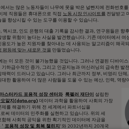
에서는 많은 노동자들이 나무에 못을 박은 널빤지에 전화번호를
 이제 직원들은 휴대폰으로 직접
노동 시장 인사이트를
전달받고 
술을 향상시킬 수 있는 도구를 이용할 수 있습니다.
, 멕시코, 인도 은행의 대출 기록을 감사한 결과, 연구원들은 향
발생할 위험이 높다는 사실을 발견했습니다. 기존 데이터에서 여
신용도가 높은 지원자를 찾아내는 데 사용되는 알고리즘이 왜곡
성 평등에 맞는 새로운 것을
만들었습니다.
전에는 이 모든 것이 불가능했을 것입니다. 그러나 연결된 디바이
 기하급수적인 증가, 그리고 인공지능과 머신러닝의 급속한 발
잠재력이 드러나고 있습니다. 그러나 최근까지 정부, 비영리 단체,
대한 활용하여 더 많은 사람들을 도울 수 있는 예산, 인력, 역량
마스터카드 포용적 성장 센터와
록펠러 재단이
설립한
알지(data.org)
데이터 과학을 활용하여 사회의 가장
문제를 해결하기 위해 전 세계에서 파트너십을
로써 데이터의 민주화를 실현하고 있습니다. 위의 세
포함해 사회적 공익을 위한 획기적인 데이터에 자금을
 '
포용적 성장 및 회복 챌린지
'와 2032년까지 20개국