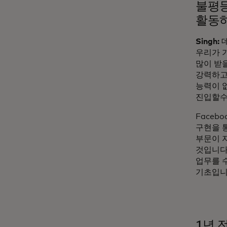
불평등
활동하
Singh:
데
우리가 
많이 받
강력하고
능력이 
진입할수
Face
구현을 
부문이 
것입니다
업무를 수
기초입니
1년 