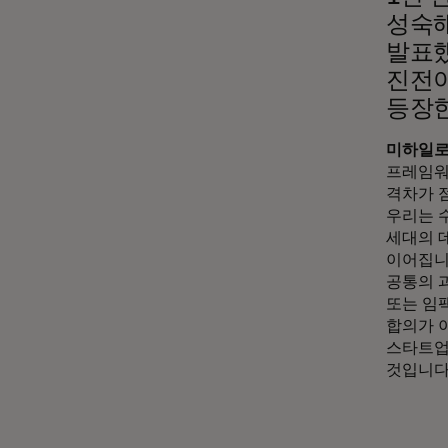
성숙해
발표했
진전이
등장한
미하일
프레임워
격차가 
우리는 수
세대의 
이어집니
공통의 
또는 임
합의가 
스타트업
것입니다