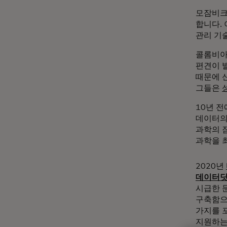
모잠비크
합니다.
관리 기
콜롬비아
편견이 
때문에 
그들은
10년 
데이터의
과학의 
과학을 최
2020년
데이터닷오
시급한 
구축함으
가지를 
지원하는