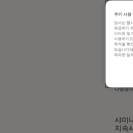
이상의 
목표로 하
쿠키 사용 
하나입니
가속화하는
당사는 웹사
제공하기 위
포용적 
사이트 및 
사용하기도 
가진 자
목적을 확인
가지고 
있습니다)을
데이터 
제외한 일부
계속해야
마스터카
미하일로프(
데이터 
다양성이
샤미나
지속시