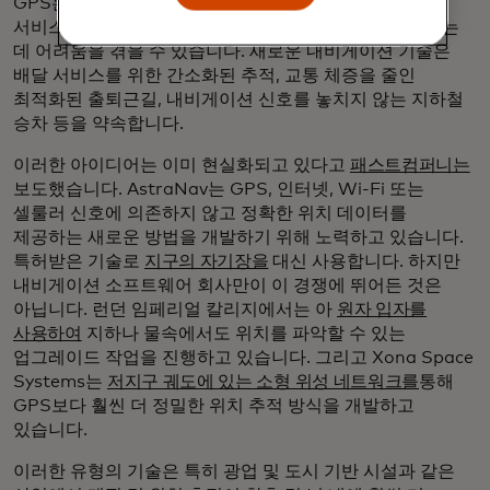
GPS는 신호 간섭이나 전파 방해로 인해 정확한 위치
서비스가 차단되어 사용자가 길을 놓치거나 분실물을 찾는
데 어려움을 겪을 수 있습니다. 새로운 내비게이션 기술은
배달 서비스를 위한 간소화된 추적, 교통 체증을 줄인
최적화된 출퇴근길, 내비게이션 신호를 놓치지 않는 지하철
승차 등을 약속합니다.
이러한 아이디어는 이미 현실화되고 있다고
패스트컴퍼니는
보도했습니다. AstraNav는 GPS, 인터넷, Wi-Fi 또는
셀룰러 신호에 의존하지 않고 정확한 위치 데이터를
제공하는 새로운 방법을 개발하기 위해 노력하고 있습니다.
특허받은 기술로
지구의 자기장을
대신 사용합니다. 하지만
내비게이션 소프트웨어 회사만이 이 경쟁에 뛰어든 것은
아닙니다. 런던 임페리얼 칼리지에서는 아
원자 입자를
사용하여
지하나 물속에서도 위치를 파악할 수 있는
업그레이드 작업을 진행하고 있습니다. 그리고 Xona Space
Systems는
저지구 궤도에 있는 소형 위성 네트워크를
통해
GPS보다 훨씬 더 정밀한 위치 추적 방식을 개발하고
있습니다.
이러한 유형의 기술은 특히 광업 및 도시 기반 시설과 같은