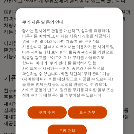
간편하고 안전하게 주유소에서 결제할 수 있도록 했습니다.
또한 지난달 마스터카드는 보다폰 및 스미토모 코퍼레이션과
협력하여 화물, 운송, 차량 및 물류 산업에서 차량 운영자의
쿠키 사용 및 동의 안내
차량이 충전소나 주유소에서 승인된 결제를 할 수 있도록
당사는 웹사이트 환경을 개선하고, 성과를 측정하며,
하는 등 기계 간
자율 결제를
지원한다고 발표했습니다.
이용자를 이해하고, 더 나은 사용자 경험을 제공하기
위해 쿠키 및 이와 유사한 기술(이하 '쿠키')을
이러한 기술과 AI 기능이 자동차에 더 많이 도입되면 운전
사용합니다. 일부 사이트에서는 이용자가 본 사이트 및
환경이 더욱 직관적으로 바뀌고 더 많은 자동화된 안전
다른 사이트에서 보인 탐색 활동과 관심사를 기반으로
기능이 포함될 것으로 예상됩니다.
맞춤형 광고를 보여주기 위해 쿠키를 사용하기도
합니다. 아래의 '쿠키 관리'를 클릭하시면 본
사이트에서 사용하는 쿠키의 종류와 사용 목적을
확인하실 수 있습니다. 화면 하단의 '쿠키 관리' 기능
기존 내비게이션에서 벗어나기
(사이트에 따라 버튼 대신 링크로 제공될 수 있습니다)
을 통해 언제든지 동의 설정을 변경하실 수 있으며,
사이트 운영에 반드시 필요한 쿠키를 제외한 일부 또는
친구의 집까지 운전하는 것부터 심야에 Uber 음식을
전체 쿠키에 대한 동의를 거부하실 수 있습니다.
주문하는 것까지, GPS는 백그라운드에서 모든 종류의
내비게이션에 필요한 기능을 제공합니다. 하지만 GPS가
실패하면 어떻게 될까요? 차세대 내비게이션 기술은 GPS를
쿠키 수락
모두 거부
대체할 수 있는 더 정확하고 신뢰할 수 있으며 안전한 대안을
제공할 것입니다.
쿠키 관리