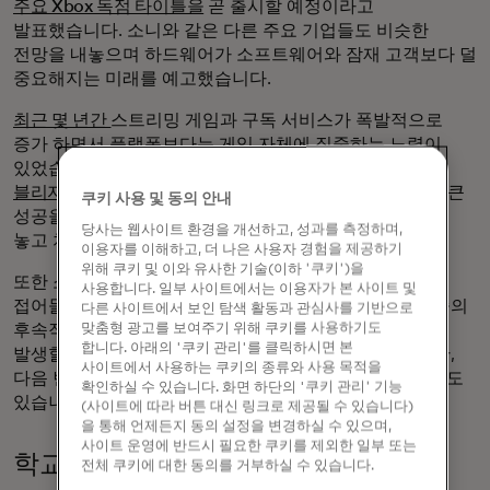
주요 Xbox 독점 타이틀을
곧 출시할 예정이라고
발표했습니다. 소니와 같은 다른 주요 기업들도 비슷한
전망을 내놓으며 하드웨어가 소프트웨어와 잠재 고객보다 덜
중요해지는 미래를 예고했습니다.
최근 몇 년간
스트리밍 게임과 구독 서비스가 폭발적으로
증가 하면서 플랫폼보다는 게임 자체에 집중하는 노력이
있었습니다. Microsoft가
680억 달러에 액티비전
블리자드를 인수한
것은 누가 다음 대작을 만들거나 이미 큰
쿠키 사용 및 동의 안내
성공을 거둔 프랜차이즈의 다음 버전을 만들 수 있는지를
당사는 웹사이트 환경을 개선하고, 성과를 측정하며,
놓고 치열한 경쟁이 벌어지고 있음을 보여줍니다.
이용자를 이해하고, 더 나은 사용자 경험을 제공하기
위해 쿠키 및 이와 유사한 기술(이하 '쿠키')을
또한 소니의 PlayStation 5가 예상 수명의
후반기에
사용합니다. 일부 사이트에서는 이용자가 본 사이트 및
접어들었고, 닌텐도가 몇 달 안에 블록버스터 스위치 콘솔의
다른 사이트에서 보인 탐색 활동과 관심사를 기반으로
맞춤형 광고를 보여주기 위해 쿠키를 사용하기도
후속작을
발표할 것으로 예상됨에
따라 더 많은 혼란이
합니다. 아래의 '쿠키 관리'를 클릭하시면 본
발생할 수 있습니다. 히트작은 계속 나올 것으로 보이지만,
사이트에서 사용하는 쿠키의 종류와 사용 목적을
다음 번에는 반짝이는 콘솔을 내놓는다면 경쟁이 끝날 수도
확인하실 수 있습니다. 화면 하단의 '쿠키 관리' 기능
있습니다.
(사이트에 따라 버튼 대신 링크로 제공될 수 있습니다)
을 통해 언제든지 동의 설정을 변경하실 수 있으며,
사이트 운영에 반드시 필요한 쿠키를 제외한 일부 또는
학교에 비해 너무 '풀'
전체 쿠키에 대한 동의를 거부하실 수 있습니다.