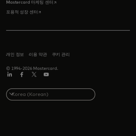
새 탭에서 열림
Mastercard 마케팅 센터
새 탭에서 열림
포용적 성장 센터
개인 정보
이용 약관
쿠키 관리
© 1994-2026 Mastercard.
Lin
Fa
트
유
ked
ceb
위
튜
In
ook
터/
브
S
X
e
l
e
c
t
a
c
o
u