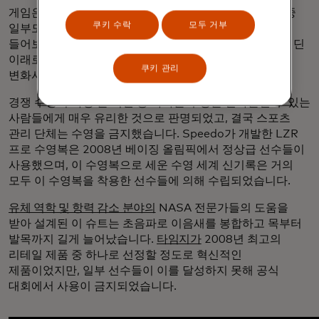
게임은 빠른 속도로 진화하고 있으며, 가장 오래된 오락 중
쿠키 수락
모두 거부
일부도 거대한 변화에서 자유롭지 못합니다. 수영을 예로
들어보겠습니다. 수영의 기본은 우리가 처음 물에 발을 디딘
이래로 변하지 않았지만, 새로운 기술은 계속해서 수영을
쿠키 관리
변화시키고 있습니다.
경쟁 수영의 가장 큰 혁신 중 하나는 수영을 받아들일 수 있는
사람들에게 매우 유리한 것으로 판명되었고, 결국 스포츠
관리 단체는 수영을 금지했습니다. Speedo가 개발한 LZR
프로 수영복은 2008년 베이징 올림픽에서 정상급 선수들이
사용했으며, 이 수영복으로 세운 수영 세계 신기록은 거의
모두 이 수영복을 착용한 선수들에 의해 수립되었습니다.
유체 역학 및 항력 감소 분야의
NASA 전문가들의 도움을
받아 설계된 이 슈트는 초음파로 이음새를 봉합하고 목부터
발목까지 길게 늘어났습니다.
타임지가
2008년 최고의
리테일 제품 중 하나로 선정할 정도로 혁신적인
제품이었지만, 일부 선수들이 이를 달성하지 못해 공식
대회에서 사용이 금지되었습니다.