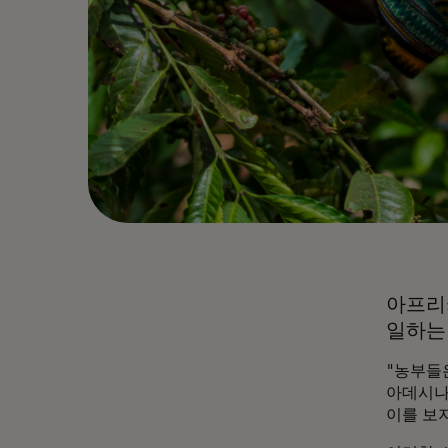
아프리
일하는
"농부들
아데시나
이를 보지