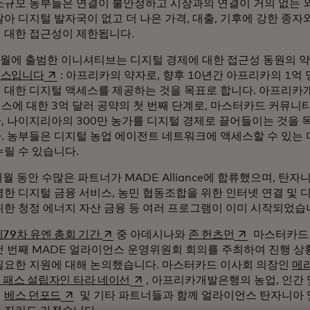
소규모 농부들은 연결이 불안정하고 시장과의 연결이 거의 없는 
아 디지털 발자국이 없고 더 나은 가격, 대출, 기후에 강한 종자
 대한 접근성이 제한됩니다.
5월에 출범한 이니셔티브는 디지털 경제에 대한 접근성 동원의 
새 탭에서 열림
언스입니다
: 아프리카의 약자로, 향후 10년간 아프리카의 1억
 대한 디지털 액세스를 제공하는 것을 목표로 합니다. 아프리
스에 대한 3억 달러 공약의 첫 번째 단계로, 마스터카드 커뮤니티
, 나이지리아의 300만 농가를 디지털 경제로 끌어들이는 것을 
. 농부들은 디지털 농업 에이전트 네트워크에 액세스할 수 있는 
누릴 수 있습니다.
개월 동안 수많은 파트너가 MADE Alliance에 합류했으며, 탄
렴한 디지털 금융 서비스, 농민 협동조합을 위한 인터넷 연결 및 
위한 청정 에너지 자산 금융 등 여러 프로그램이 이미 시작되었습
새 탭에서 열림
새 탭에서 열림
79차 유엔 총회 기간
중 아데시나와
존 헌츠먼
마스터카드 
첫 번째 MADE 얼라이언스 운영위원회 회의를 주최하여 진행 
필요한 지원에 대해 논의했습니다. 마스터카드 이사회 의장인
메
새 탭에서 열림
 패스 설립자인 타라 네이선
, 아프리카개발은행의 농업, 인간 
새 탭에서 열림
인
베스 던포드
및 기타 파트너들과 함께 얼라이언스 탄자니아 