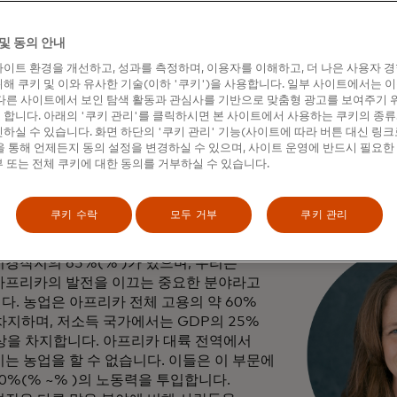
 자리도 가졌습니다.
드 뉴스룸은 던포드와 함께 소규모 농가가 직면한 과제, 디지털
및 동의 안내
성 농가에 대한 투자가 왜 "스마트 경제학"인지에 대해 이야기를
이트 환경을 개선하고, 성과를 측정하며, 이용자를 이해하고, 더 나은 사용자 
해 쿠키 및 이와 유사한 기술(이하 '쿠키')을 사용합니다. 일부 사이트에서는 
다른 사이트에서 보인 탐색 활동과 관심사를 기반으로 맞춤형 광고를 보여주기 
합니다. 아래의 '쿠키 관리'를 클릭하시면 본 사이트에서 사용하는 쿠키의 종류
 얼라이언스 아프리카가 첫 번째 이니셔티
하실 수 있습니다. 화면 하단의 '쿠키 관리' 기능(사이트에 따라 버튼 대신 링크
 통해 언제든지 동의 설정을 변경하실 수 있으며, 사이트 운영에 반드시 필요한
 위한 농업의 디지털화에 집중하기로 한 이
 또는 전체 쿠키에 대한 동의를 거부하실 수 있습니다.
카 농업 부문의 잠재력이 크다고 생각하는
인가요?
쿠키 수락
모두 거부
쿠키 관리
아프리카에는 지구상에 남아 있는 경작
경작지의 65%(% )가 있으며, 우리는
아프리카의 발전을 이끄는 중요한 분야라고
다. 농업은 아프리카 전체 고용의 약 60%
 차지하며, 저소득 국가에서는 GDP의 25%
이상을 차지합니다. 아프리카 대륙 전역에서
는 농업을 할 수 없습니다. 이들은 이 부문에
80%(% ~% )의 노동력을 투입합니다.