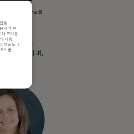
화가 제공하는 가능성,
 나눴습니다.
경험을
이용자가 본
위해 쿠키를
와 사용
브로 소농과
로 제공될 수
 쿠키를
유는 무엇이며,
 이유는