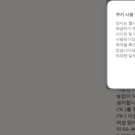
축하하는
마스터카
쿠키 사용 
특히 여
당사는 웹사
제공하기 위
사이트 및 
사용하기도 
메이드
목적을 확인
있습니다)을
여성을
제외한 일부
아프리
무엇
던포드:
가능한 미
농업이 
생각합니
(% )를
(% ) 
여성 없이
약 60~