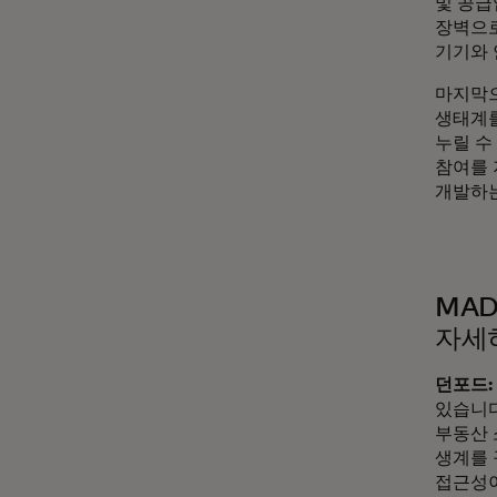
및 공급
장벽으로
기기와 
마지막으
생태계를
누릴 수
참여를 
개발하는
MAD
자세
던포드:
있습니다
부동산 
생계를 
접근성이