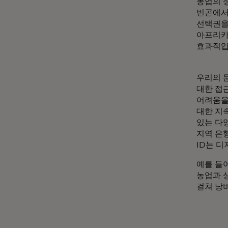
농업의 
빈곤에서
선택권을
아프리카
효과적입
우리의 
대한 접
어려움을
대한 지
있는 다
지역 은
ID는 
예를 들어
농업과 
걸쳐 낭