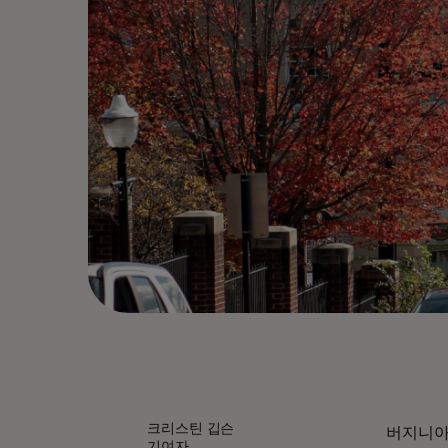
크리스틴 깁슨
버지니아
기여자