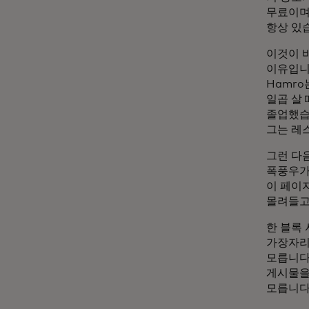
무료이며
항상 있
이것이 
이유입니
Hamr
일곱 살
졸업했습
그는 레
그런 다음
폭풍우가
이 페이
몰려들고
한 블록
가장자리
모릅니다
게시물을
모릅니다