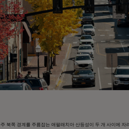
주 북쪽 경계를 주름잡는 애팔래치아 산등성이 두 개 사이에 