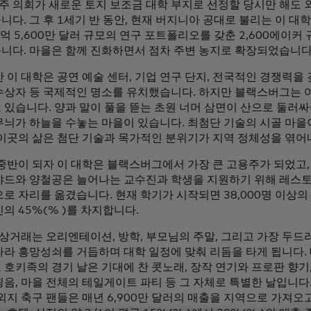
 주 의회가 새로운 토지 보조금 대학 부지로 선정할 당시만 해도 
다. 그 후 1세기 반 동안, 현재 버지니아 공대로 불리는 이 대학
억 5,600만 달러 규모의 연구 포트폴리오를 갖춘 2,600에이커
니다. 마을은 함께 진화하면서 점차 주변 농지로 확장되었습니다
 이 대학은 공연 예술 센터, 기업 연구 단지, 전국적인 경쟁력을 
수상자 등 국제적인 명소를 유치했습니다. 하지만 블랙스버그는 
 있습니다. 양과 말이 풀을 뜯는 초원 너머 삼면이 산으로 둘러싸
무늬가 하늘을 수놓는 마을이 있습니다. 최첨단 기술의 시골 마
 이곳의 삶은 첨단 기술과 목가적인 분위기가 지역 정체성을 엮어
 중반이 되자 이 대학은 블랙스버그에서 가장 큰 고용주가 되었고
야드와 양철공은 늘어나는 교수진과 학생을 지원하기 위해 레스토랑
으로 자리를 옮겼습니다. 현재 학기가 시작되면 38,000명 이상
의 45%(% )를 차지합니다.
, 상거래는 오리엔테이션, 방학, 부모님의 주말, 그리고 가장 두
따라 흥망성쇠를 거듭하며 대학 일정에 맞춰 리듬을 타게 됩니다.
호키족의 경기 날은 기대에 찬 콧노래, 장작 연기와 프로판 향기, 
음, 마을 전체의 테일게이트 파티 등 그 자체로 특별한 날입니다.
외지 축구 팬들은 매년 6,900만 달러의 매출을 지역으로 가져오