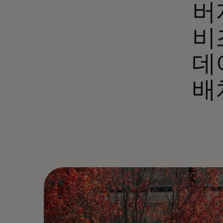
버
비
데
배