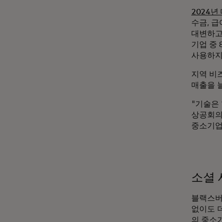
2024
수금, 
대변하고
기업 중 
사용하지 
지역 비
매출을 
"기술은
상공회의소
중소기업
소셜 
블랙스버
없이도 
의 중소