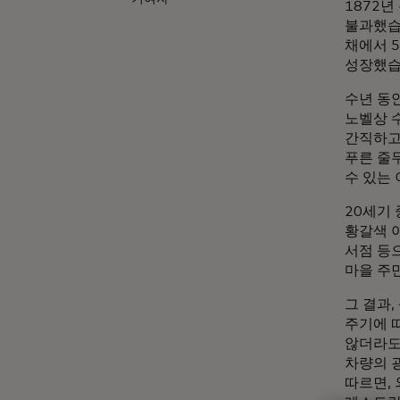
1872년
불과했습니
채에서 5
성장했습
수년 동안
노벨상 
간직하고
푸른 줄
수 있는
20세기
황갈색 
서점 등
마을 주민
그 결과
주기에 
않더라도 
차량의 굉
따르면, 