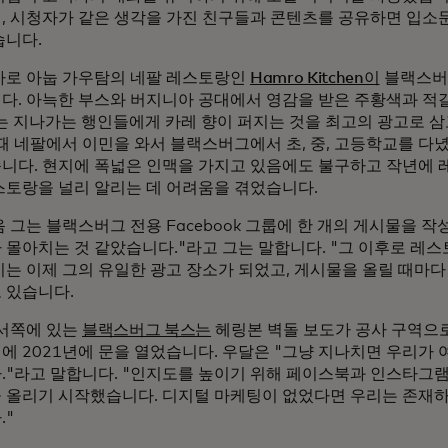
, 시청자가 같은 생각을 가진 친구들과 콘텐츠를 공유하면 입소
습니다.
바로 아눕 가우탐의 네팔 레스토랑인
Hamro Kitchen이
블랙스버
다. 아늑한 부스와 버지니아 공대에서 영감을 받은 주황색과 적
o는 지나가는 행인들에게 카레 향이 퍼지는 것을 최고의 광고로 삼
 때 네팔에서 이민을 와서 블랙스버그에서 초, 중, 고등학교를 다
니다. 현지에 폭넓은 인맥을 가지고 있음에도 불구하고 작년에 
스토랑을 널리 알리는 데 어려움을 겪었습니다.
 그는 블랙스버그 전용 Facebook 그룹에 한 개의 게시물을 작
 몰아치는 것 같았습니다."라고 그는 말합니다. "그 이후로 레스
지는 이제 그의 유일한 광고 장소가 되었고, 게시물을 올릴 때마다
 있습니다.
 서쪽에 있는
블랙스버그 북스는
헤링본 벽돌 보도가 공사 구역으
에 2021년에 문을 열었습니다. 우달은 "그냥 지나치면 우리가
."라고 말합니다. "인지도를 높이기 위해 페이스북과 인스타그
 올리기 시작했습니다. 디지털 마케팅이 없었다면 우리는 존재
."