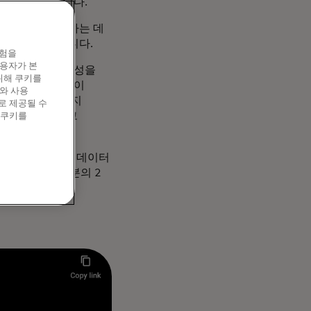
출 증가를 기록합니다.
 클릭으로 구매하는 데
 씨름하고 있습니다.
경험을
이용자가 본
트, 백엔드 효율성을
위해 쿠키를
습니다. 중소기업이
와 사용
년에 2025년까지
로 제공될 수
했으며, 최근 그
 쿠키를
스템이 제공하는 데이터
다. 성인의 3분의 2
는 이 도시에서