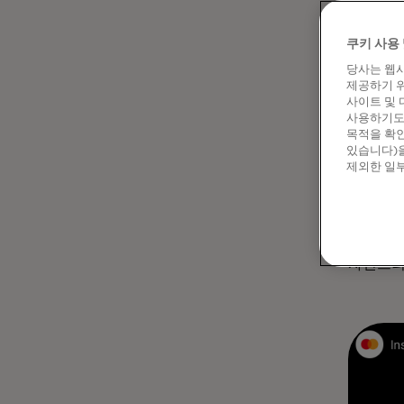
레스토랑,
하지만 
쿠키 사용 
익숙한 
당사는 웹사
제공하기 위
지역 경
사이트 및 
제공하는
사용하기도 
성장하는
목적을 확인
5천만 
있습니다)을
제외한 일부
목표를 
많은 블
인사이트
이상이 
자연스러