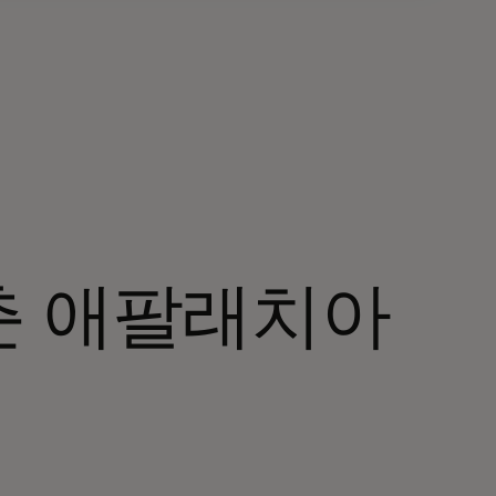
춘 애팔래치아