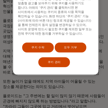
탈바꿈시켰습니다. 이 극장의 사명은 진정성 있고
맞춤형 광고를 보여주기 위해 쿠키를 사용하기도
혁신적이며 실제적인 이야기를 통해 다양하고 소외된
합니다. 아래의 '쿠키 관리'를 클릭하시면 본
인물들에게 목소리를 내는 것입니다.
사이트에서 사용하는 쿠키의 종류와 사용 목적을
확인하실 수 있습니다. 화면 하단의 '쿠키 관리' 기능
플로이드에게 그것은 "어두운 곳의 보석"이 되었습니다.
(사이트에 따라 버튼 대신 링크로 제공될 수 있습니다)
을 통해 언제든지 동의 설정을 변경하실 수 있으며,
극장은 단순한 건물이 아니라 커뮤니티의 집과도 같은
사이트 운영에 반드시 필요한 쿠키를 제외한 일부 또는
곳입니다. 즉, 자신의 트레 프로덕션 그룹을 통해 '흑인의
전체 쿠키에 대한 동의를 거부하실 수 있습니다.
생명도 중요하다'를 주제로 한 연극과 HIV 진단을 받은 흑인
여성에 관한 연극 등 자신이 만든 연극을 선보이고 있습니다.
쿠키 수락
모두 거부
지역 학교에 찾아가 학생들에게 예술 분야의 다양한 진로에
대해 이야기하고, 예술에 관심이 있는 졸업반 학생들에게
매년 대학 장학금을 제공하며, 동네 주민들에게 그의 작품을
쿠키 관리
볼 수 있도록 티켓을
나눠주는 비영리 단체를 설립하는 것이
바로 그것입니다.
또한 놀이가 없을 때에도 지역 아이들이 어울릴 수 있는
장소를 제공한다는 의미도 있습니다.
플로이드는 "그 주변에는 할 일이 많지 않기 때문에 사람들이
곤경에 빠지지 않도록 하는 방법입니다."라고 말합니다.
"차라리 그들이 그곳에 있고 거리에서 벗어났으면