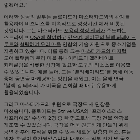
좋겠어요."
이러한 성공의 일부는 플로이드가 마스터카드와의 관계를
활용하여 비즈니스를 지속적으로 성장시킨 데서 비롯된
것입니다. 그는 마스터카드
포용적 성장 센터가
주도하는
스트라이브
USA에 참여하고
있으며, 베이굿의 블랙 퍼레이드
루트와
협력하여 우리 마을
연합의 기술 지원으로 중소기업을
지원하고 있습니다. 이를 통해 그는
마스터카드의 디지털
도어 플랫폼과
우리 마을 유나이티드의
엘리베이트
커리큘럼을
비롯한 성장에 필요한 도구와 리소스를 이용할
수 있었습니다. 예를 들어, 그는 '엘리베이티드'를 통해 이동
중에 공연을 마케팅하는 방법을 배웠고, 이는 올해 연극
'블랙 걸 테라피'가 미국을 순회할 때 매우 유용하게
활용되었습니다.
그리고 마스터카드의 후원으로 극장도 새 단장을
마쳤습니다. 플로이드는 Strive USA의 '프라이스리스
서프라이즈' 수상자 2명 중 한 명으로서 극장 건물 안팎을
개조할 수 있었습니다. 극장을 더욱 친근하게 만들기 위해
공연 전후에 휴식을 취할 수 있는 새로운 맞춤형 펜스, 흔들
의자, 화덕이 추가되었습니다. 내부에는 일부 전기 및 공조