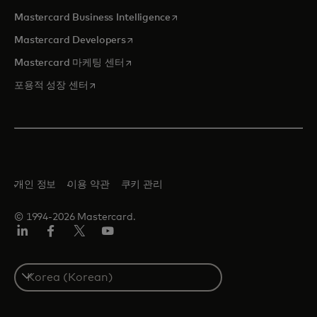
새 탭에서 열림
Mastercard Business Intelligence
새 탭에서 열림
Mastercard Developers
새 탭에서 열림
Mastercard 마케팅 센터
새 탭에서 열림
포용적 성장 센터
개인 정보
이용 약관
쿠키 관리
© 1994-2026 Mastercard.
Lin
Fa
트
유
ked
ceb
위
튜
In
ook
터/
브
S
X
e
l
e
c