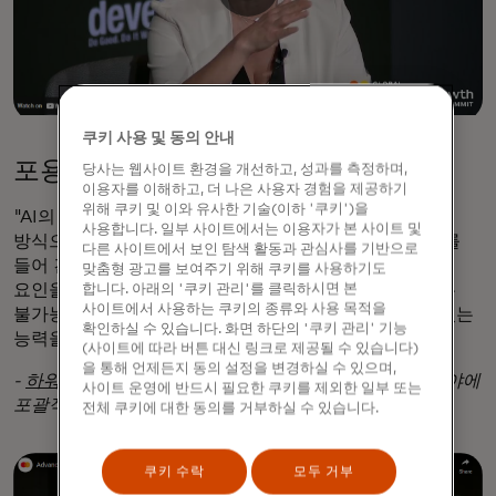
쿠키 사용 및 동의 안내
포용성을 위한 AI 활용에 대해
당사는 웹사이트 환경을 개선하고, 성과를 측정하며,
이용자를 이해하고, 더 나은 사용자 경험을 제공하기
위해 쿠키 및 이와 유사한 기술(이하 '쿠키')을
"AI의 '눈'은 데이터를 관통하여 인간의 능력을 넘어서는
사용합니다. 일부 사이트에서는 이용자가 본 사이트 및
방식으로 상황을 연구할 수 있는 능력을 갖추고 있어, 예를
다른 사이트에서 보인 탐색 활동과 관심사를 기반으로
들어 건강 결과에 영향을 미치는 서로 다른 사회적 결정
맞춤형 광고를 보여주기 위해 쿠키를 사용하기도
요인을 연결할 수도 있습니다. AI의 렌즈를 통해 이전에는
합니다. 아래의 '쿠키 관리'를 클릭하시면 본
사이트에서 사용하는 쿠키의 종류와 사용 목적을
불가능했던 새로운 치료법, 새로운 치료법을 개발할 수 있는
확인하실 수 있습니다. 화면 하단의 '쿠키 관리' 기능
능력을 갖추게 될 것입니다."
(사이트에 따라 버튼 대신 링크로 제공될 수 있습니다)
을 통해 언제든지 동의 설정을 변경하실 수 있으며,
-
하워드 대학교의
벤 빈슨 3세 총장이 AI가 이미 의료 분야에
사이트 운영에 반드시 필요한 쿠키를 제외한 일부 또는
포괄적인 영향을 미치고 있는 방법에 대해 이야기합니다.
전체 쿠키에 대한 동의를 거부하실 수 있습니다.
쿠키 수락
모두 거부