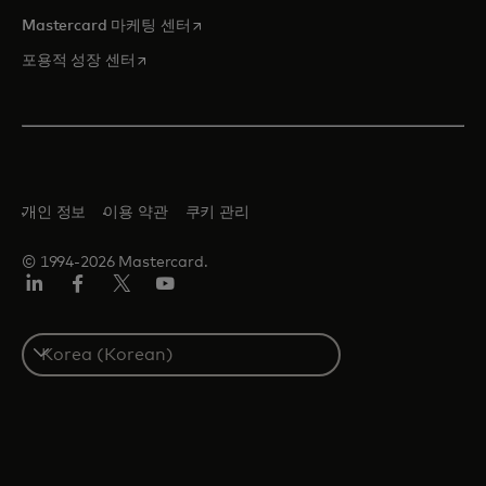
새 탭에서 열림
Mastercard 마케팅 센터
새 탭에서 열림
포용적 성장 센터
개인 정보
이용 약관
쿠키 관리
© 1994-2026 Mastercard.
Lin
Fa
트
유
ked
ceb
위
튜
In
ook
터/
브
S
X
e
l
e
c
t
a
c
o