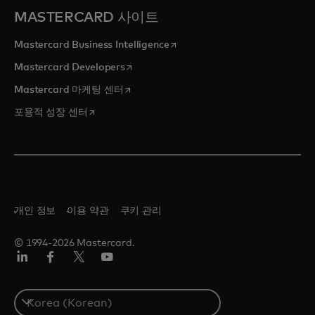
MASTERCARD 사이트
새 탭에서 열림
Mastercard Business Intelligence
새 탭에서 열림
Mastercard Developers
새 탭에서 열림
Mastercard 마케팅 센터
새 탭에서 열림
포용적 성장 센터
개인 정보
이용 약관
쿠키 관리
© 1994-2026 Mastercard.
Lin
Fa
트
유
ked
ceb
위
튜
In
ook
터/
브
S
X
e