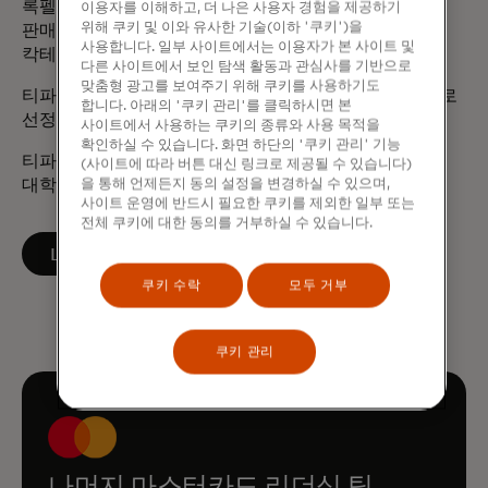
록펠러 펠로우입니다. 엠파워 코스모폴리탄 마티니를
이용자를 이해하고, 더 나은 사용자 경험을 제공하기
위해 쿠키 및 이와 유사한 기술(이하 '쿠키')을
판매하고 홍보하는 바로 따르는 칵테일 브랜드인 엠파워
사용합니다. 일부 사이트에서는 이용자가 본 사이트 및
칵테일의 창립자이자 소유주입니다.
다른 사이트에서 보인 탐색 활동과 관심사를 기반으로
맞춤형 광고를 보여주기 위해 쿠키를 사용하기도
티파니는 2025년 버튼 재단에서 선정한 법조계의 전설로
합니다. 아래의 '쿠키 관리'를 클릭하시면 본
선정되었습니다.
사이트에서 사용하는 쿠키의 종류와 사용 목적을
확인하실 수 있습니다. 화면 하단의 '쿠키 관리' 기능
티파니는 듀크 대학교에서 문학 학사 학위를, 포드햄
(사이트에 따라 버튼 대신 링크로 제공될 수 있습니다)
대학교 법학대학원에서 법학 박사 학위를 받았습니다.
을 통해 언제든지 동의 설정을 변경하실 수 있으며,
사이트 운영에 반드시 필요한 쿠키를 제외한 일부 또는
전체 쿠키에 대한 동의를 거부하실 수 있습니다.
새 탭에서 열림
LinkedIn에서 팔로우하기
쿠키 수락
모두 거부
쿠키 관리
나머지 마스터카드 리더십 팀