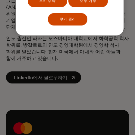
그는 세계광고주연맹(WFA) 회장이며 미국광고주협회
쿠키 수락
모두 거부
(ANA), 광고위원회, 예일 경영대학원 소비자 인사이트
위원회 이사로 활동하고 있습니다. 그는 미국 포춘 500대
쿠키 관리
기업(NYSE: PPL), 뉴욕시티발레단, 신트리퓨즈, 비영리
단체인 봉시쿠어 머시 헬스의 이사로 활동하고 있습니다.
인도 출신인 라자는 오스마니아 대학교에서 화학공학 학사
학위를, 방갈로르의 인도 경영대학원에서 경영학 석사
학위를 받았습니다. 현재 미국에서 아내와 어린 아들과
함께 거주하고 있습니다.
새 탭에서 열림
LinkedIn에서 팔로우하기