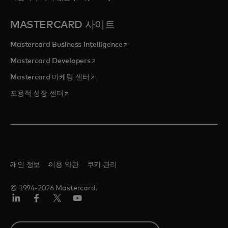
MASTERCARD 사이트
새 탭에서 열림
Mastercard Business Intelligence
새 탭에서 열림
Mastercard Developers
새 탭에서 열림
Mastercard 마케팅 센터
새 탭에서 열림
포용적 성장 센터
개인 정보
이용 약관
쿠키 관리
© 1994-2026 Mastercard.
Lin
Fa
트
유
ked
ceb
위
튜
In
ook
터/
브
S