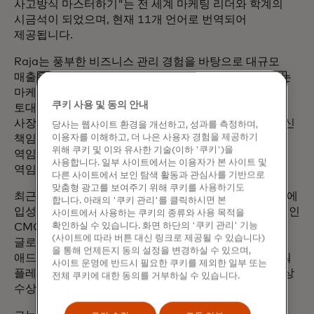
사고방식 마스터하기"는 전 세계 마케팅 리더와 학계의
시금석이 되었으며, 현재 11개 언어로 번역되어
제공됩니다.
Raja는 풍부한 비즈니스 관리 경험을 바탕으로 대규모
매출을 창출하는 조직을 이끌며 경력을 쌓았습니다. 이는
마케팅이 성장의 원동력이 될 수 있도록 하는 중요한
쿠키 사용 및 동의 안내
토대가 되었습니다. 이전에는 마스터카드의 의료 부문
사장, 의료 보험 회사 Elevance(구 Anthem)의 최고 혁신
당사는 웹사이트 환경을 개선하고, 성과를 측정하며,
이용자를 이해하고, 더 나은 사용자 경험을 제공하기
책임자, Humana의 최고 혁신 및 마케팅 책임자 등을
위해 쿠키 및 이와 유사한 기술(이하 '쿠키')을
역임했습니다. 유니레버와 씨티은행에서 고위 관리직을
사용합니다. 일부 사이트에서는 이용자가 본 사이트 및
역임했습니다.
다른 사이트에서 보인 탐색 활동과 관심사를 기반으로
맞춤형 광고를 보여주기 위해 쿠키를 사용하기도
최근 마케팅 명예의 전당과 포브스의 CMO 명예의 전당에
합니다. 아래의 '쿠키 관리'를 클릭하시면 본
입성한 라자는 비즈니스 인사이더가 선정한 가장 혁신적인
사이트에서 사용하는 쿠키의 종류와 사용 목적을
확인하실 수 있습니다. 화면 하단의 '쿠키 관리' 기능
CMO에 7번이나 이름을 올렸습니다. 또한 WFA 올해의
(사이트에 따라 버튼 대신 링크로 제공될 수 있습니다)
글로벌 마케터, 뉴욕 광고 클럽이 선정한 올해의 광고인,
을 통해 언제든지 동의 설정을 변경하실 수 있으며,
애드위크의 브랜드 지니어스, 빌보드의 최고 브랜딩 파워
사이트 운영에 반드시 필요한 쿠키를 제외한 일부 또는
플레이어, 패션 그룹 인터내셔널의 테크 및 브랜드 혁신상
전체 쿠키에 대한 동의를 거부하실 수 있습니다.
수상자 등 다양한 수상 경력을 보유하고 있습니다.