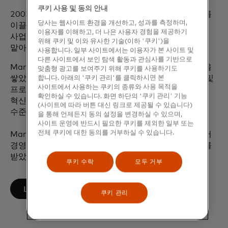
쿠키 사용 및 동의 안내
2003년 마스터카드에 입사하여 글로벌 컨설팅 서비스를
당사는 웹사이트 환경을 개선하고, 성과를 측정하며,
이끌고 마스터카드 영국, 아일랜드, 북유럽 및 발트해
이용자를 이해하고, 더 나은 사용자 경험을 제공하기
사업부 사장을 역임하는 등 다양한 리더십 직책을
위해 쿠키 및 이와 유사한 기술(이하 '쿠키')을
맡아왔습니다.
사용합니다. 일부 사이트에서는 이용자가 본 사이트 및
다른 사이트에서 보인 탐색 활동과 관심사를 기반으로
Mark는 소매 은행 및 결제 업계에서 25년 이상의 경력을
맞춤형 광고를 보여주기 위해 쿠키를 사용하기도
쌓았습니다. 결제 전략 개발, 제품 혁신 설계, 카드 제도 및
합니다. 아래의 '쿠키 관리'를 클릭하시면 본
사이트에서 사용하는 쿠키의 종류와 사용 목적을
프로세서에 대한 자문, 정부 결제 이니셔티브 지원, 주요
확인하실 수 있습니다. 화면 하단의 '쿠키 관리' 기능
혁신 프로그램 구현 등 대부분의 고객 업무는 이사회
(사이트에 따라 버튼 대신 링크로 제공될 수 있습니다)
수준에서 이루어졌습니다.
을 통해 언제든지 동의 설정을 변경하실 수 있으며,
사이트 운영에 반드시 필요한 쿠키를 제외한 일부 또는
전체 쿠키에 대한 동의를 거부하실 수 있습니다.
Mark는 런던대학교 임페리얼 칼리지 비즈니스 스쿨에서
경영학 석사 학위를, 런던대학교에서 경제학 학사 학위를
받았습니다.
쿠키 수락
모두 거부
새 탭에서 열림
LinkedIn에서 팔로우하기
쿠키 관리