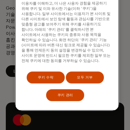
이용자를 이해하고, 더 나은 사용자 경험을 제공하기
George는 기술 비즈니스 관리 위원회 이사회, CNBC
위해 쿠키 및 이와 유사한 기술(이하 '쿠키')을
사용합니다. 일부 사이트에서는 이용자가 본 사이트 및
기술 경영진 위원회, BT 자문위원회, 팔로알토
다른 사이트에서 보인 탐색 활동과 관심사를 기반으로
자문위원회의 위원으로 활동하고 있습니다. 또한
맞춤형 광고를 보여주기 위해 쿠키를 사용하기도
PowerMyLearning 전국 이사회와 SustainableIT.org
합니다. 아래의 '쿠키 관리'를 클릭하시면 본
이사회에서 부회장을 맡고 있습니다. George는 존스
사이트에서 사용하는 쿠키의 종류와 사용 목적을
홉킨스 대학교에서 기계공학 학사, 스티븐스
확인하실 수 있습니다. 화면 하단의 '쿠키 관리' 기능
(사이트에 따라 버튼 대신 링크로 제공될 수 있습니다)
공과대학교에서 기술 관리 석사, 포드햄 가벨리
을 통해 언제든지 동의 설정을 변경하실 수 있으며,
경영대학원에서 재무학 MBA를 취득했습니다.
사이트 운영에 반드시 필요한 쿠키를 제외한 일부 또는
전체 쿠키에 대한 동의를 거부하실 수 있습니다.
새 탭에서 열림
LinkedIn에서 팔로우하기
쿠키 수락
모두 거부
쿠키 관리