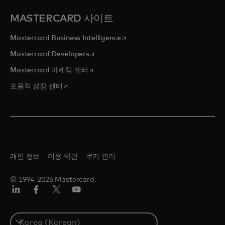
MASTERCARD 사이트
새 탭에서 열림
Mastercard Business Intelligence
새 탭에서 열림
Mastercard Developers
새 탭에서 열림
Mastercard 마케팅 센터
새 탭에서 열림
포용적 성장 센터
개인 정보
이용 약관
쿠키 관리
© 1994-2026 Mastercard.
Lin
Fa
트
유
ked
ceb
위
튜
In
ook
터/
브
S
X
e