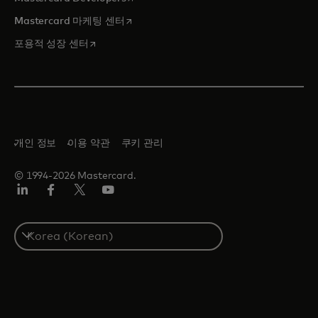
새 탭에서 열림
Mastercard 마케팅 센터
새 탭에서 열림
포용적 성장 센터
개인 정보
이용 약관
쿠키 관리
© 1994-2026 Mastercard.
Lin
Fa
트
유
ked
ceb
위
튜
In
ook
터/
브
S
X
e
l
e
c
t
a
c