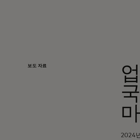
보도 자료
업
국
2024