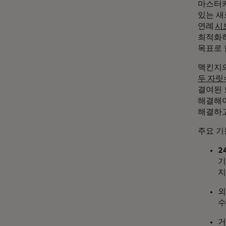
마스터카
있는 새
연례
시
최적화하
목표로 
맥킨지의
두 자릿
결여된 
해결해야
해결하고
주요 기
2
기
지
외
수
거