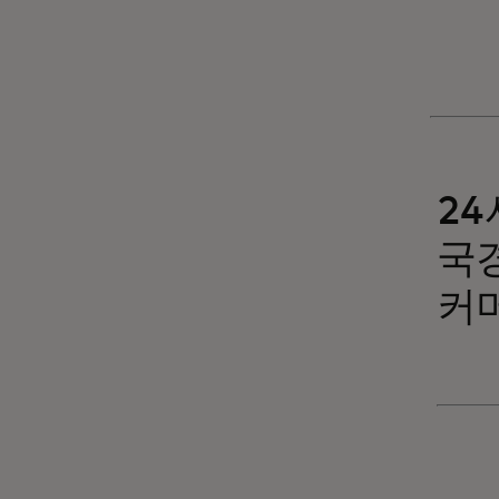
24
국
커