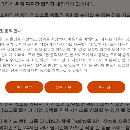
공하기 위해
다자간 합의가
내장되어 있습니다.
소한의 비용과 리소스로 통로와 통화를 추가할 수 있는 단일 기
존
Swift 메시징 인프라에 대한 투자를 활용합니다.
및 동의 안내
답자와 특파원 간의 기존 특파원 뱅킹 계약과
완벽하게 호환됩
재 프로세스를 최소한의 변경만으로 기관 고객에게 서비스를 확
이트 환경을 개선하고, 성과를 측정하며, 이용자를 이해하고, 더 나은 사용자 
해 쿠키 및 이와 유사한 기술(이하 '쿠키')을 사용합니다. 일부 사이트에서는 
신적인 리스크 관리 서비스 및 사기 분석 등 은행의 고유한 요
다른 사이트에서 보인 탐색 활동과 관심사를 기반으로 맞춤형 광고를 보여주기 
합니다. 아래의 '쿠키 관리'를 클릭하시면 본 사이트에서 사용하는 쿠키의 종류
비스입니다
.
하실 수 있습니다. 화면 하단의 '쿠키 관리' 기능(사이트에 따라 버튼 대신 링크
 통해 언제든지 동의 설정을 변경하실 수 있으며, 사이트 운영에 반드시 필요한
 또는 전체 쿠키에 대한 동의를 거부하실 수 있습니다.
드의 송금 솔루션 책임자 알란 마쿼드,
"빠르고 예측 가능하며
드 무브 커머셜 페이먼트는 이미 국내 결제의 표준이 된 것을 국
 가져올 것입니다.
쿠키 수락
모두 거부
쿠키 관리
 최신 제품 혁신은 현재 상업용 국경 간 결제 시장에 영향을 미
 것을 목표로 합니다. 이 새로운 모델로 전환함으로써 새로운 
리스크를 줄이고 기업 고객을 위한 서비스를 강화할 수 있게 될 
 로이드 뱅킹 그룹 및 UBS와 함께 Fnality를 결제 장소로 사
페이먼츠는 24시간 내내 실시간에 가까운 국경 간 송금 서비스