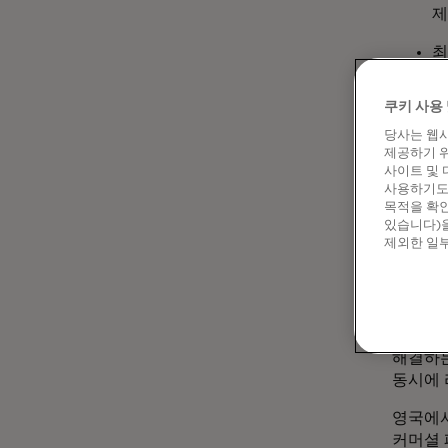
제
최
기
쿠키 사용 
응
현
당사는 웹사
제공하기 위
혁
사이트 및 
사용하기도 
서
목적을 확인
있습니다)을
제외한 일부
마스터카
마스터카
영역으로
"우리의
해결하는
동시에 
영국에서
커머셜 