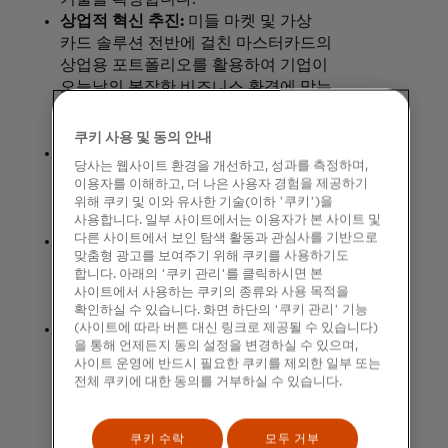
상업적 혁신 추진:
미들 마켓 및 가상
카드 솔루션 전반에 걸친 마스터카드의
상업용 포트폴리오를 활용하여 기업이
오늘날의 복잡한 비즈니스 환경에 맞는
운영 효율성과 지능형 자동화를 추진할
수 있도록 지원합니다.
쿠키 사용 및 동의 안내
오픈 뱅킹 활성화:
마스터카드의 오픈
당사는 웹사이트 환경을 개선하고, 성과를 측정하며,
뱅킹 솔루션을 활용하여 원활한 계좌
이용자를 이해하고, 더 나은 사용자 경험을 제공하기
개설과 소비자 및 소기업 대출 솔루션을
위해 쿠키 및 이와 유사한 기술(이하 '쿠키')을
지원합니다.
사용합니다. 일부 사이트에서는 이용자가 본 사이트 및
다른 사이트에서 보인 탐색 활동과 관심사를 기반으로
귀중한 경험 제공:
열정과 목적에
맞춤형 광고를 보여주기 위해 쿠키를 사용하기도
부합하는 마스터카드의 귀중한 이벤트,
합니다. 아래의 '쿠키 관리'를 클릭하시면 본
경험 및 대의명분 중심 이니셔티브에
사이트에서 사용하는 쿠키의 종류와 사용 목적을
액세스할 수 있습니다.
확인하실 수 있습니다. 화면 하단의 '쿠키 관리' 기능
메인 스트리트 가속화:
디지털 도어
(사이트에 따라 버튼 대신 링크로 제공될 수 있습니다)
을 통해 언제든지 동의 설정을 변경하실 수 있으며,
2.0과
같은 도구와 멘토링 리소스를
사이트 운영에 반드시 필요한 쿠키를 제외한 일부 또는
통해 소규모 비즈니스의 역동적인
전체 쿠키에 대한 동의를 거부하실 수 있습니다.
성장을 지원하여 지역 커뮤니티의
발전을 도모합니다.
쿠키 수락
모두 거부