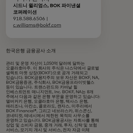
시드니 윌리엄스, BOK 파이낸셜
코퍼레이션
918.588.6506 |
c.williams@bokf.com
한국은행 금융공사 소개
관리 및 운영 자산이 1,050억 달러에 달하는
오클라호마주. 이 회사의 주식은 나스닥에서 글로벌
셀렉트 마켓 상장(BOKF)으로 공개 거래되고
있습니다. BOK금융지주의 보유 자산은 BOKF, NA,
BOK금융증권, 주식회사, BOK금융프라이빗웰스
등이 있습니다. 트랜스펀드와 카바날 힐
인베스트먼트 매니지먼트, Inc. BOKF, NA는 8개
주에서 다음과 같은 은행 부문을 운영하고 있습니다:
앨버커키 은행, 오클라호마 은행, 텍사스 은행,
애리조나, 아칸소, 콜로라도, 캔자스, 미주리에서
BOK Financial®, 그리고 네브라스카, 위스콘신,
코네티컷, 테네시에서 제한된 목적의 사무소를
운영하고 있습니다. BOK금융공사는 자회사를 통해
상업 및 소비자 금융, 중개 거래, 투자, 신탁 및 보험
서비스, 모기지 개시 및 서비스, 전자 자금 이체