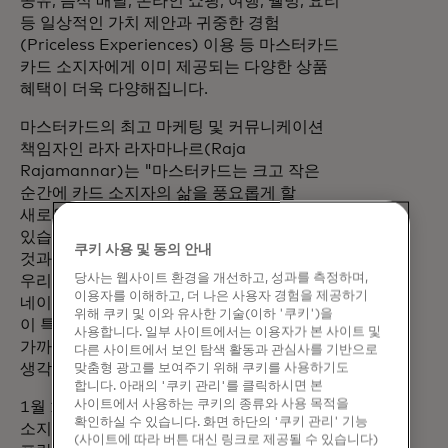
공유, 음식 배달, 온라인 쇼핑, 여행, 웰빙, 요리
등 일상적인 가치 제안과 귀중한 경험
(Priceless Experiences) 이용 등 마스터카드
카드 소지자에게 이미 제공되는 다양한 상품
혜택이 더욱 다양해집니다.
마스터카드의 최고 마케팅 및 커뮤니케이션
책임자인 라자 라자마나르(Raja
Rajamannar)는 "마스터카드는 크고 작은
순간에 카드 소지자의 삶을 풍요롭게 할
새로운 방법을 끊임없이 모색하고
있습니다."라고 말합니다. "음악은 다른 어떤
쿠키 사용 및 동의 안내
것과도 달리 우리를 흥분시키고 영감을 주며
당사는 웹사이트 환경을 개선하고, 성과를 측정하며,
우리를 하나로 묶어줍니다. 라이브
이용자를 이해하고, 더 나은 사용자 경험을 제공하기
네이션과의 파트너십을 통해 카드 소지자들이
위해 쿠키 및 이와 유사한 기술(이하 '쿠키')을
이 특별한 혜택을 통해 음악에 대한 열정에 더
사용합니다. 일부 사이트에서는 이용자가 본 사이트 및
가까이 다가갈 수 있게 되어 기쁘게
다른 사이트에서 보인 탐색 활동과 관심사를 기반으로
맞춤형 광고를 보여주기 위해 쿠키를 사용하기도
생각합니다."
합니다. 아래의 '쿠키 관리'를 클릭하시면 본
사이트에서 사용하는 쿠키의 종류와 사용 목적을
1월 1일부터 자격을 갖춘* 마스터카드
확인하실 수 있습니다. 화면 하단의 '쿠키 관리' 기능
소지자는 호주, 벨기에, 덴마크, 핀란드,
(사이트에 따라 버튼 대신 링크로 제공될 수 있습니다)