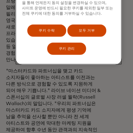
프랑스, 일본, 아일랜드, 이탈리아,
을 통해 언제든지 동의 설정을 변경하실 수 있으며,
말레이시아, 네덜란드, 뉴질랜드, 노르웨이,
사이트 운영에 반드시 필요한 쿠키를 제외한 일부 또는
전체 쿠키에 대한 동의를 거부하실 수 있습니다.
필리핀, 싱가포르, 스페인, 스웨덴, 대만, 태국,
영국 등 유럽과 아시아 19개 지역에서 이
새로운 혜택을 누릴 수 있습니다.
쿠키 수락
모두 거부
프라이스리스닷컴을 통해 혜택을 이용할 수
있습니다, 요리, 웰빙, 엔터테인먼트, 스포츠
등 열정적인 분야에 걸친 다양한 가치 있는
쿠키 관리
경험과 일부 은행 파트너의 모바일 앱을 통해
만나보세요.
"마스터카드와 파트너십을 맺고 카드
소지자들이 좋아하는 아티스트를 이전과는
다른 방식으로 경험할 수 있도록 지원하게
되어 매우 기쁩니다." 라이브 네이션 미디어 &
스폰서십의 글로벌 사장 러셀 월락(Russell
Wallach)의 말입니다. "우리의 파트너십은
마스터카드 카드 소지자에게 평생 기억에
남을 추억을 선사할 뿐만 아니라 전 세계
아티스트와 공연에 막대한 마케팅 지원을
제공하여 향후 수년 동안 관객과의 지속적인