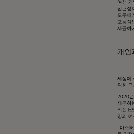
여성 기
접근성까
모두에게
포용적인
제공하기
개인
세상에 
위한 금
2020
제공하는
최신
E
명의 여
"마스터