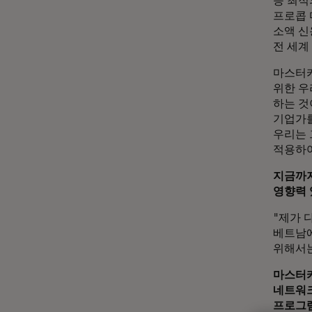
등 최적
프로콥 
소액 신
전 세계
마스터카
위한 우
하는 것
기업가를
우리는 
적용하여
지금까지
영향력 
"제가 
베트남에
위해서는
마스터카
네트워크
프로그램