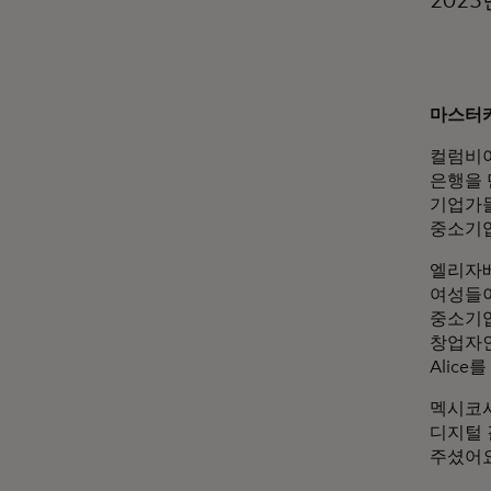
2023
마스터카
컬럼비아
은행을 
기업가들
중소기업
엘리자베
여성들이
중소기업
창업자인
Alice
멕시코시
디지털 
주셨어요