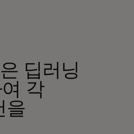
om은 딥러닝
여 각
천을