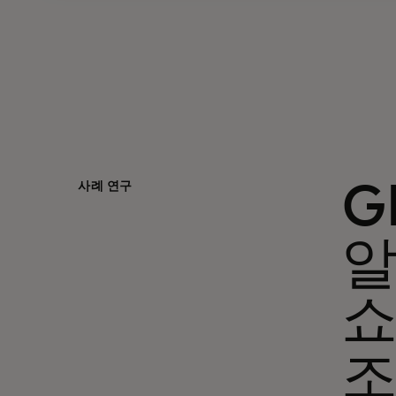
사례 연구
G
알
쇼
조