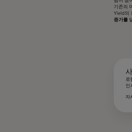
넘어 참
기존의 머
Yield
증가를
달
로
인
자