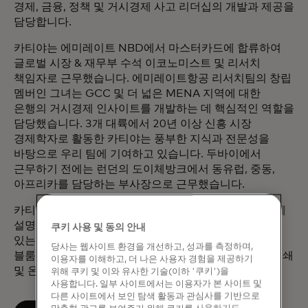
경제, 금융, 정책 및 거시경제 사고 리더십의 개발과 제공을
담당합니다.
카티야는 에미레이트 NBD에서 마스터카드에 합류하여
글로벌 시장 & 재무부 수석 이코노미스트 및 리서치
책임자로 근무했습니다. 에미레이트항공 리서치팀의 창립
멤버인 그녀는 GCC 및 더 넓은 MENA 지역에 대한
은행의 거시경제 인사이트를 개발하는 데 핵심적인 역할을
담당했습니다. 3개 대륙에서 20년 이상 신흥 시장
경제학자로 활동한 카티야는 풍부한 지식과 전문성을
바탕으로 우리 팀에 기여하고 있습니다. 두바이에서
근무하기 전에는 런던의 도이체방크에서 동유럽, 중동,
아프리카를 담당하는 부사장으로 근무했습니다.
카티야는 복잡한 경제 개념을 이해하기 쉽고 관련성 있게
설명하는 능력으로 유명하며, 국내외 미디어에서 인기
쿠키 사용 및 동의 안내
있는 해설가로 활동 중입니다. 그녀의 인사이트는
당사는 웹사이트 환경을 개선하고, 성과를 측정하며,
블룸버그 TV, Asharq News와 같은 플랫폼과 다양한 인쇄
이용자를 이해하고, 더 나은 사용자 경험을 제공하기
및 온라인 간행물에 자주 소개되고 있습니다.
위해 쿠키 및 이와 유사한 기술(이하 '쿠키')을
사용합니다. 일부 사이트에서는 이용자가 본 사이트 및
다른 사이트에서 보인 탐색 활동과 관심사를 기반으로