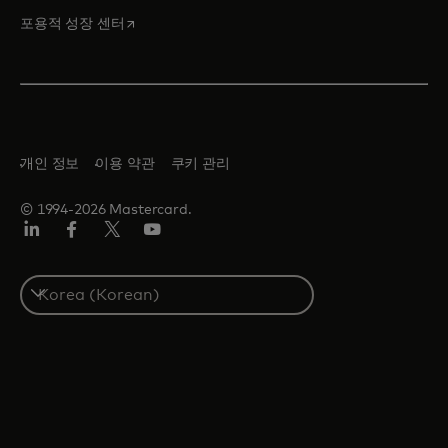
새 탭에서 열림
포용적 성장 센터
개인 정보
이용 약관
쿠키 관리
© 1994-2026 Mastercard.
Lin
Fa
트
유
ked
ceb
위
튜
In
ook
터/
브
S
X
e
l
e
c
t
a
c
o
u
n