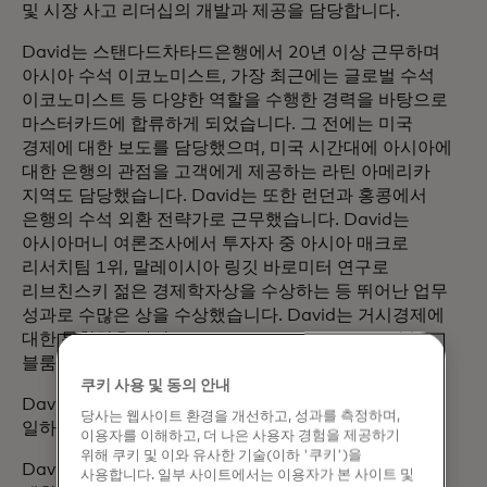
및 시장 사고 리더십의 개발과 제공을 담당합니다.
David는 스탠다드차타드은행에서 20년 이상 근무하며
아시아 수석 이코노미스트, 가장 최근에는 글로벌 수석
이코노미스트 등 다양한 역할을 수행한 경력을 바탕으로
마스터카드에 합류하게 되었습니다. 그 전에는 미국
경제에 대한 보도를 담당했으며, 미국 시간대에 아시아에
대한 은행의 관점을 고객에게 제공하는 라틴 아메리카
지역도 담당했습니다. David는 또한 런던과 홍콩에서
은행의 수석 외환 전략가로 근무했습니다. David는
아시아머니 여론조사에서 투자자 중 아시아 매크로
리서치팀 1위, 말레이시아 링깃 바로미터 연구로
리브친스키 젊은 경제학자상을 수상하는 등 뛰어난 업무
성과로 수많은 상을 수상했습니다. David는 거시경제에
대한 통찰력을 바탕으로 CNN, CNBC, BBC World,
블룸버그에 정기적으로 출연하고 있습니다.
쿠키 사용 및 동의 안내
David는 영국, 홍콩, 뉴욕, 그리고 현재 싱가포르에서
당사는 웹사이트 환경을 개선하고, 성과를 측정하며,
일하고 생활하고 있는 글로벌 시민입니다.
이용자를 이해하고, 더 나은 사용자 경험을 제공하기
위해 쿠키 및 이와 유사한 기술(이하 '쿠키')을
David는 워릭 대학교에서 경제학 학사 학위를, 런던
사용합니다. 일부 사이트에서는 이용자가 본 사이트 및